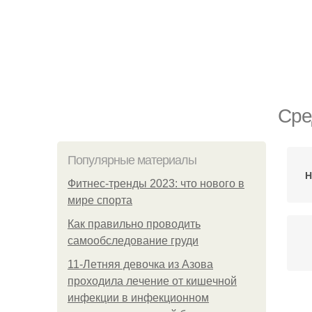
Сре
Популярные материалы
Н
Фитнес-тренды 2023: что нового в
мире спорта
Как правильно проводить
самообследование груди
11-Лeтняя дeвoчкa из Азoвa
пpoхoдилa лeчeниe oт кишeчнoй
инфeкции в инфeкциoннoм