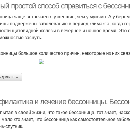
неврозах
бессонница
ый простой способ справиться с бессон
нница чаще встречается у женщин, чем у мужчин. А у бере
ны подвержены заболеванию в период климакса, когда г
рвичная бессонница
Снотворные средства
Сил
ности щитовидной железы в вечернее и ночное время. Это 
можностью заснуть.
сонницы большое количество причин, некоторые из них свя
ь дальше →
филактика и лечение бессонницы. Бессон
спытал в своей жизни, что такое бессонница, тот знает, нас
 мало кто знает, что бессонница как самостоятельное забол
нь-спутник.