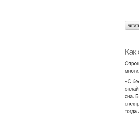
читат
Как 
Опрош
многи
«С бе
онлай
сна. 
спект
тогда 