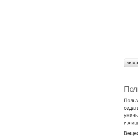
читат
Пол
Польз
седат
умень
излиш
Вещес