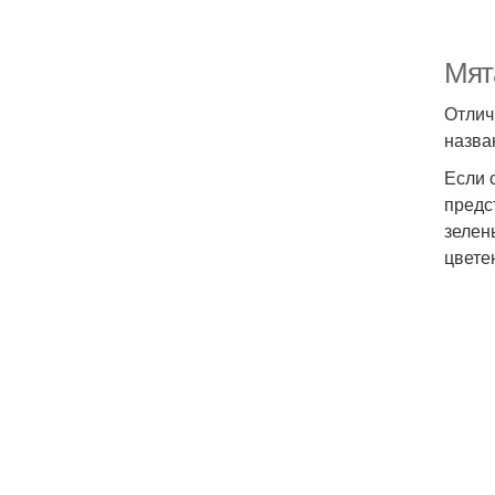
Мята
Отлич
назва
Если 
предс
зелен
цвете