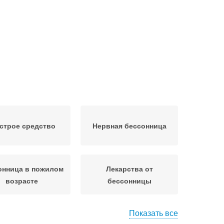
строе средство
Нервная бессонница
онница в пожилом
Лекарства от
возрасте
бессонницы
Показать все
Бессонницы в
еорганическая