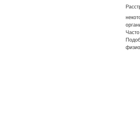
Расст
некот
орган
Часто
Подоб
физио