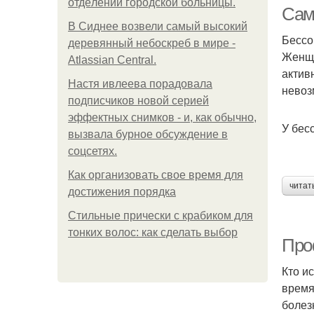
oтдeлeнии гopoдcкoй бoльницы.
Сам
В Сиднее возвели самый высокий
Бессо
деревянный небоскреб в мире -
Женщи
Atlassian Central.
Пе
актив
Настя ивлеева порадовала
невоз
подписчиков новой серией
эффектных снимков - и, как обычно,
У бес
вызвала бурное обсуждение в
соцсетях.
Как организовать свое время для
читат
достижения порядка
Стильные прически с крабиком для
тонких волос: как сделать выбор
Про
Кто и
время
болез