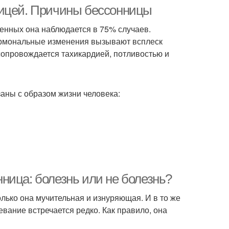
международной
бессонница
ницей. Причины бессонницы
классификации
менных она наблюдается в 75% случаев.
ормональные изменения вызывают всплеск
ьная бессонница
Эффективное средство
сопровождается тахикардией, потливостью и
заны с образом жизни человека:
ница: болезнь или не болезнь?
колько она мучительная и изнуряющая. И в то же
евание встречается редко. Как правило, она