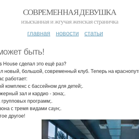
СОВРЕМЕННАЯ ДЕВУШКА
изысканная и жгучая женская страничка
главная
новости
статьи
может быть!
ss House сделал это ещё раз?
л новый, большой, современный клуб. Теперь на краснопу
ас работает:
й комплекс с бассейном для детей;.
жерный зал и кардио - зона;.
а групповых программ;.
зона с тремя видами саун;.
гое другое!