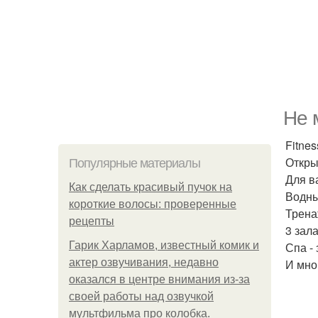
Не 
Fitne
Откры
Популярные материалы
Для в
Как сделать красивый пучок на
Водны
короткие волосы: проверенные
Трена
рецепты
3 зал
Гарик Харламов, известный комик и
Спа - 
актер озвучивания, недавно
И мно
оказался в центре внимания из-за
своей работы над озвучкой
мультфильма про колобка.