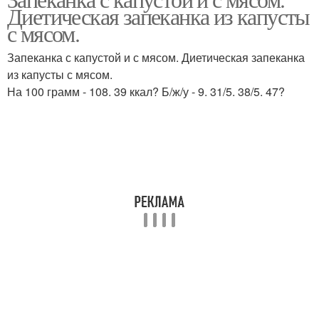
Запеканка с картошкой
Запеканка с капусты
Диетическая запеканка из капусты
с мясом.
Запеканка с капустой и с мясом. Диетическая запеканка
из капусты с мясом.
Капустная запеканка
Запеканка с мясом
На 100 грамм - 108. 39 ккал? Б/ж/у - 9. 31/5. 38/5. 47?
Пирог с капустой
Слоеная капуста
Капуста с фаршем
Шарлотка с капустой
Тушеная капуста
Капусты с фаршем