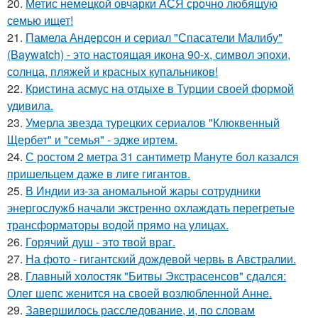
20.
Метис немецкой овчарки АСЯ срочно любящую
семью ищет!
21.
Памела Андерсон и сериал "Спасатели Малибу"
(Baywatch) - это настоящая икона 90-х, символ эпохи,
солнца, пляжей и красных купальников!
22.
Кристина асмус на отдыхе в Турции своей формой
удивила.
23.
Умерла звезда турецких сериалов "Клюквенный
Щербет" и "семья" - эдже иртем.
24.
С ростом 2 метра 31 сантиметр Мануте бол казался
пришельцем даже в лиге гигантов.
25.
В Индии из-за аномальной жары сотрудники
энергослужб начали экстренно охлаждать перегретые
трансформаторы водой прямо на улицах.
26.
Горячий душ - это твой враг.
27.
На фото - гигантский дождевой червь в Австралии.
28.
Главный холостяк "Битвы Экстрасенсов" сдался:
Олег шепс женится на своей возлюбленной Анне.
29.
Завершилось расследование, и, по словам