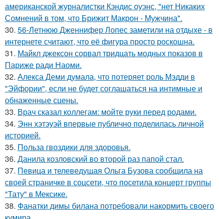
американской журналистки Кэндис оуэнс, "нет Никаких
Сомнений в том, что Брижит Макрон - Мужчина".
30.
56-Летнюю Дженнифер Лопес заметили на отдыхе - в
интернете считают, что её фигура просто роскошна.
31.
Майкл джексон сорвал тридцать модных показов в
Париже ради Наоми.
32.
Алекса Деми думала, что потеряет роль Мэдди в
"Эйфории", если не будет соглашаться на интимные и
обнаженные сцены.
33.
Врач сказал коллегам: мойте руки перед родами.
34.
Энн хэтэуэй впервые публично поделилась личной
историей.
35.
Польза гвоздики для здоровья.
36.
Данила козловский во второй раз папой стал.
37.
Певица и телеведущая Ольга Бузова сообщила на
своей страничке в соцсети, что посетила концерт группы
"Тату" в Мексике.
38.
Фанатки димы билана потребовали накормить своего
кумира.