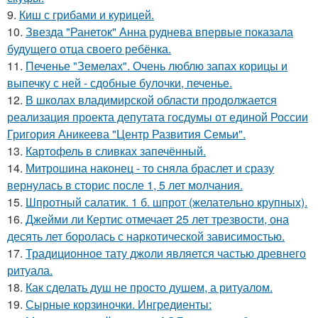
9.
Киш с грибами и курицей.
10.
Звезда "Ранеток" Анна руднева впервые показала
будущего отца своего ребёнка.
11.
Печенье "Земелах". Очень люблю запах корицы и
выпечку с ней - сдобные булочки, печенье.
12.
В школах владимирской области продолжается
реализация проекта депутата госдумы от единой России
Григория Аникеева "Центр Развития Семьи".
13.
Картофель в сливках запечённый.
14.
Митрошина наконец - то сняла браслет и сразу
вернулась в сторис после 1, 5 лет молчания.
15.
Шпротный салатик. 1 б. шпрот (желательно крупных).
16.
Джейми ли Кертис отмечает 25 лет трезвости, она
десять лет боролась с наркотической зависимостью.
17.
Традиционное тату джоли является частью древнего
ритуала.
18.
Как сделать душ не просто душем, а ритуалом.
19.
Сырные корзиночки. Ингредиенты: