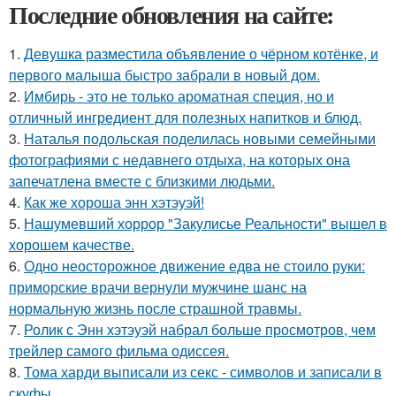
Последние обновления на сайте:
1.
Девушка разместила объявление о чёрном котёнке, и
первого малыша быстро забрали в новый дом.
2.
Имбирь - это не только ароматная специя, но и
отличный ингредиент для полезных напитков и блюд.
3.
Наталья подольская поделилась новыми семейными
фотографиями с недавнего отдыха, на которых она
запечатлена вместе с близкими людьми.
4.
Как же хороша энн хэтэуэй!
5.
Нашумевший хоррор "Закулисье Реальности" вышел в
хорошем качестве.
6.
Одно неосторожное движение едва не стоило руки:
приморские врачи вернули мужчине шанс на
нормальную жизнь после страшной травмы.
7.
Ролик с Энн хэтэуэй набрал больше просмотров, чем
трейлер самого фильма одиссея.
8.
Тома харди выписали из секс - символов и записали в
скуфы.