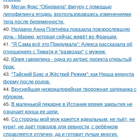
39.
Меган Фокс "Обновила" фигуру с помощью
липофилинга ягодиц, воспользовавшись изменениями
тела после беременности.
40.
Недавно Анна Плетнёва показала повзрослевшую
дочь - Марию, которая сейчас живёт во Франции.
41.
"Я Сама всё это Придумала": Алекса рассказала об
отношениях с Тимати и "разводах" с мужем.
42.
Юлия гаврилина - одна из актрис проекта открытый
брак.
43.
"Тайский Бокс и Жёсткий Режим": как Нюша вернула
форму после родов.
44.
Вкуснейшая низкокалорийная творожная запеканка с
яблоком.
45.
В маленькой пекарне в Испании время закрытия не
означает конца ее цели.
46.
Со стороны мой муж кажется идеальным: не пьёт, не
курит, не даёт поводов для ревности, с ребёнком
справляется отлично, да и готовит лучше многих.