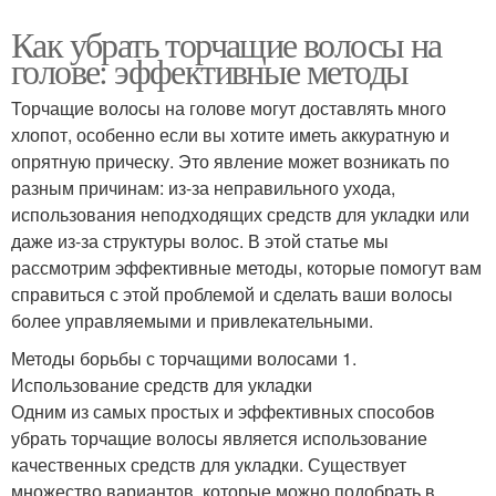
Как убрать торчащие волосы на
голове: эффективные методы
Проблема с волосами
Жирные волосы
Торчащие волосы на голове могут доставлять много
хлопот, особенно если вы хотите иметь аккуратную и
опрятную прическу. Это явление может возникать по
разным причинам: из-за неправильного ухода,
Голова от выпадения
Волосы на висках
использования неподходящих средств для укладки или
даже из-за структуры волос. В этой статье мы
рассмотрим эффективные методы, которые помогут вам
справиться с этой проблемой и сделать ваши волосы
Рука по волосам
Витамины для волос
более управляемыми и привлекательными.
Методы борьбы с торчащими волосами 1.
Использование средств для укладки
Одним из самых простых и эффективных способов
Вьющиеся волосы
Волосы на лбу
убрать торчащие волосы является использование
качественных средств для укладки. Существует
множество вариантов, которые можно подобрать в