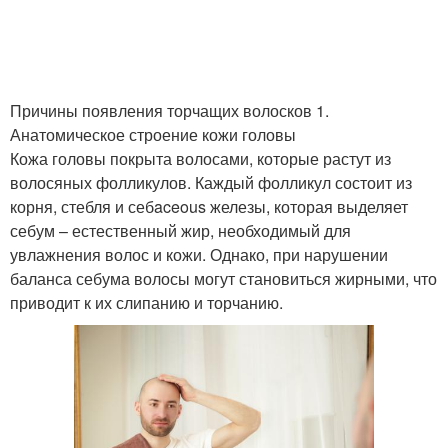
Микрон в человеческом
Короткие волосы
волосе
Причины появления торчащих волосков 1.
Анатомическое строение кожи головы
Кожа головы покрыта волосами, которые растут из
волосяных фолликулов. Каждый фолликул состоит из
Непослушные волосы
Волосы на макушке
корня, стебля и себaceous железы, которая выделяет
себум – естественный жир, необходимый для
увлажнения волос и кожи. Однако, при нарушении
баланса себума волосы могут становиться жирными, что
приводит к их слипанию и торчанию.
Волосы по длине
Волосы с искрой
Волосы на затылке
Волосы по бокам