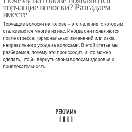
Средства для волос
Волосы на голове
торчащие волоски? Разгадаем
вместе
Торчащие волоски на голове – это явление, с которым
сталкиваются многие из нас. Иногда они появляются
Уход за волосами
Волосы с помощью
после стресса, гормональных изменений или из-за
неправильного ухода за волосами. В этой статье мы
разберемся, почему это происходит, и что можно
сделать, чтобы вернуть своим волосам здоровье и
Волос в домашних
Пилинги для головы
привлекательность.
условиях
Ломкие волосы
Лак для волос
Человеческий волос
Конский волос