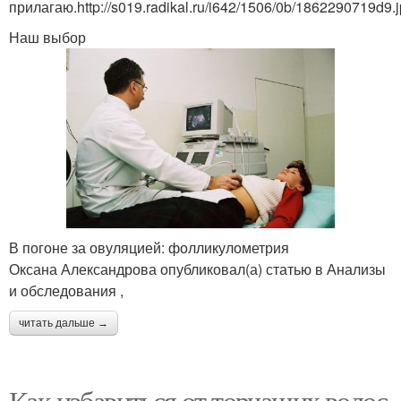
прилагаю.http://s019.radikal.ru/i642/1506/0b/1862290719d9.
Наш выбор
В погоне за овуляцией: фолликулометрия
Оксана Александрова опубликовал(а) статью в Анализы
и обследования ,
читать дальше →
Как избавиться от торчащих волос