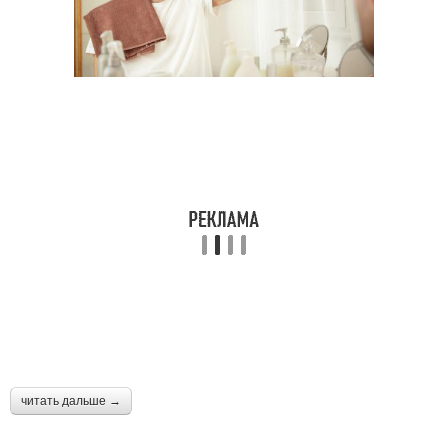
Волос при
Волосы на концах
химиотерапии
Пост про африканские
Дикий волос
волосы
Шершавые волосы
Ребристый волос
Волос из-за
Настойка на голову
читать дальше →
хозяйственного мыла