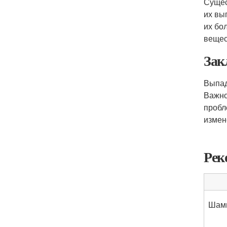
Сущес
их вы
их бо
вещес
Зак
Выпад
Важно
пробл
измен
Рек
Шамп