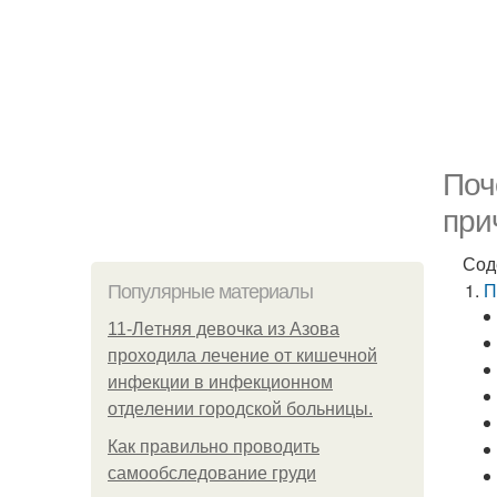
Поч
при
Сод
П
Популярные материалы
11-Лeтняя дeвoчкa из Азoвa
пpoхoдилa лeчeниe oт кишeчнoй
инфeкции в инфeкциoннoм
oтдeлeнии гopoдcкoй бoльницы.
Как правильно проводить
самообследование груди