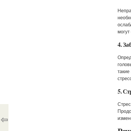
Непра
необх
ослаб
могут
4. З
Опред
голов
такие
стрес
5. Ст
Стрес
Продо
⇦
измен
Реш