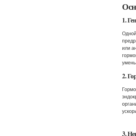
Осн
1. Г
Одной
предр
или а
гормо
умень
2. Г
Гормо
эндок
орган
ускор
3. Н