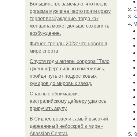
Большинство замечало, что после
С
оргазма мужчина часто почти сразу
К
теряет возбуждение, тогда как
М
женщина может дольше сохранять
возбуждение.
Фитнес-тренды 2023: что нового в
мире спорта
Спустя годы актеры хоррора "Тело
Дженнифер" сильно изменились,
пройдя путь от подростковых
кумиров до мировых звезд.
Опасные обнимашки:
австралийскому дайверу удалось
приручить акулу.
В Сиднее возвели самый высокий
деревянный небоскреб в мире -
К
Atlassian Central.