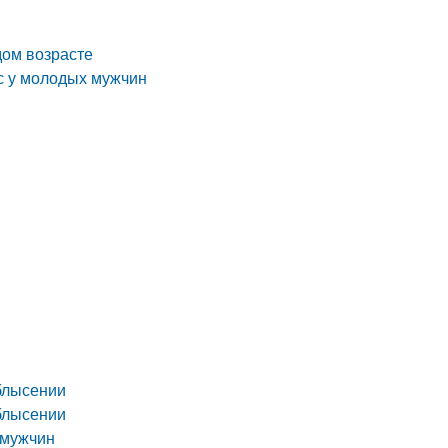
дом возрасте
с у молодых мужчин
блысении
блысении
 мужчин