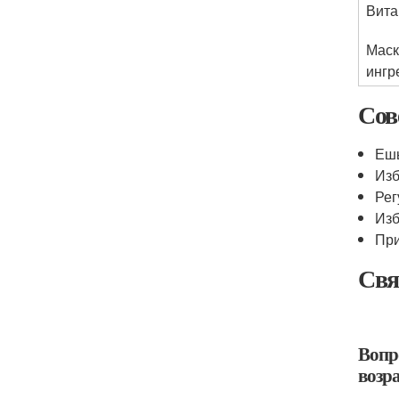
Вита
Маск
ингр
Сов
Ешь
Изб
Рег
Изб
При
Свя
Вопр
возра