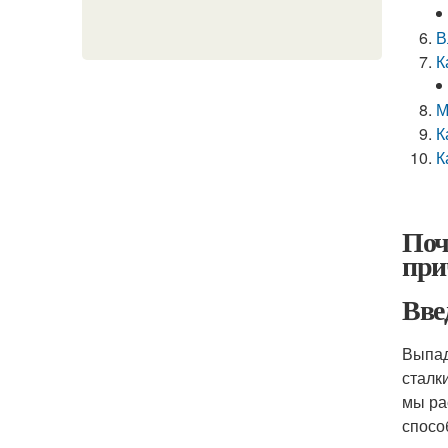
В
К
М
К
К
Поч
при
Вве
Выпад
сталк
мы ра
спосо