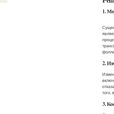
1. М
Сущес
являе
проце
транс
фолли
2. Из
Измен
включ
отказ
того,
3. Ко