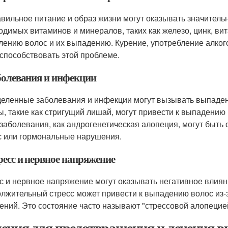
вильное питание и образ жизни могут оказывать значительн
одимых витаминов и минералов, таких как железо, цинк, ви
лению волос и их выпадению. Курение, употребление алкого
 способствовать этой проблеме.
аболевания и инфекции
еленные заболевания и инфекции могут вызывать выпаден
ы, такие как стригущий лишай, могут привести к выпадению 
 заболевания, как андрогенетическая алопеция, могут быть
с или гормональные нарушения.
ресс и нервное напряжение
с и нервное напряжение могут оказывать негативное влиян
лжительный стресс может привести к выпадению волос из
ений. Это состояние часто называют "стрессовой алопецие
ения для предотвращения и лечения в