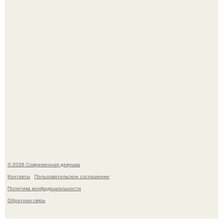
часто почти сразу теряет возбуждение, тогда как
женщина может дольше сохранять возбуждение.
Платье, которое до сих пор вызывает споры спустя годы.
© 2026 Современная девушка
Контакты
Пользовательское соглашение
Политика конфидециальности
Обратная связь