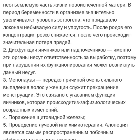
неотъемлемую часть жизни новоиспеченной матери. В
период беременности в организме значительно
увеличивался уровень эстрогена, что придавало
локонам небывалую силу и упругость. После родов его
концентрация резко снижается, после чего происходит
значительная потеря прядей.
2. Дисфункции яичников или надпочечников — именно
эти органы несут ответственность за выработку, поэтому
при нарушении их функционирования может возникнуть
данный недуг.
3. Менопаузы — нередко причиной очень сильного
выпадения волос у женщин служит прекращение
менструации. Это связано с угасанием функции
яичников, которая происходит
из-за
физиологических
возрастных изменений.
4. Поражение щитовидной железы;
5. Проведение лучевой или химиотерапии. Алопеция
является самым распространенным побочным
эффектом такого вида лечения.