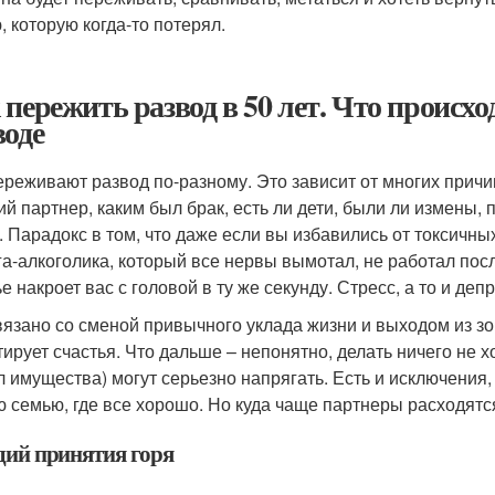
, которую когда-то потерял.
 пережить развод в 50 лет. Что происхо
воде
ереживают развод по-разному. Это зависит от многих прич
й партнер, каким был брак, есть ли дети, были ли измены, п
. Парадокс в том, что даже если вы избавились от токсичн
га-алкоголика, который все нервы вымотал, не работал после
е накроет вас с головой в ту же секунду. Стресс, а то и деп
вязано со сменой привычного уклада жизни и выходом из з
тирует счастья. Что дальше – непонятно, делать ничего не х
л имущества) могут серьезно напрягать. Есть и исключения, 
ю семью, где все хорошо. Но куда чаще партнеры расходятся
адий принятия горя