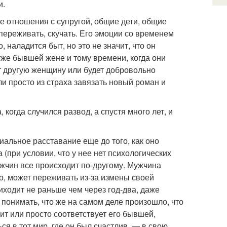
и.
ие отношения с супругой, общие дети, общие
 переживать, скучать. Его эмоции со временем
, наладится быт, но это не значит, что он
уже бывшей жене и тому времени, когда они
ит другую женщину или будет добровольно
ли просто из страха завязать новый роман и
когда случился развод, а спустя много лет, и
альное расставание еще до того, как оно
(при условии, что у нее нет психологических
ужчин все происходит по-другому. Мужчина
о, может переживать из-за измены своей
риходит не раньше чем через год-два, даже
понимать, что же на самом деле произошло, что
ит или просто соответствует его бывшей,
ся в тот мир, где он был счастлив, — в свою