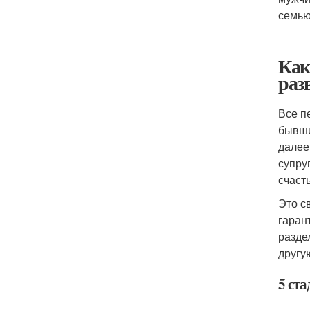
семью
Как
раз
Все п
бывши
далее
супру
счасть
Это с
гаран
разде
другу
5 ст