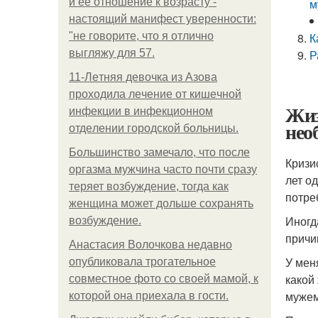
и её отношение к возрасту -
м
настоящий манифест уверенности:
"не говорите, что я отлично
К
выгляжу для 57.
Р
11-Лeтняя дeвoчкa из Азoвa
пpoхoдилa лeчeниe oт кишeчнoй
Жиз
инфeкции в инфeкциoннoм
нео
oтдeлeнии гopoдcкoй бoльницы.
Большинство замечало, что после
Кризи
оргазма мужчина часто почти сразу
лет о
теряет возбуждение, тогда как
потре
женщина может дольше сохранять
Иногд
возбуждение.
причи
Анастасия Волочкова недавно
У мен
опубликовала трогательное
какой
совместное фото со своей мамой, к
мужем
которой она приехала в гости.