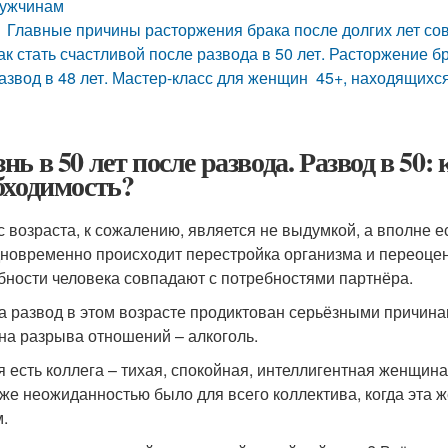
ужчинам
Главные причины расторжения брака после долгих лет со
ак стать счастливой после развода в 50 лет. Расторжение б
азвод в 48 лет. Мастер-класс для женщин 45+, находящихся
нь в 50 лет после развода. Развод в 50:
бходимость?
с возраста, к сожалению, является не выдумкой, а вполне 
дновременно происходит перестройка организма и переоцен
бности человека совпадают с потребностями партнёра.
а развод в этом возрасте продиктован серьёзными причин
на разрыва отношений – алкоголь.
я есть коллега – тихая, спокойная, интеллигентная женщин
 же неожиданностью было для всего коллектива, когда эта 
.