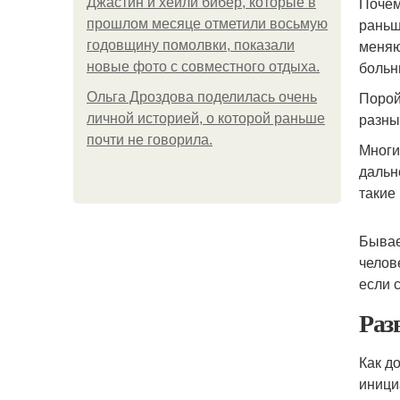
Почем
Джастин и хейли бибер, которые в
раньш
прошлом месяце отметили восьмую
меняю
годовщину помолвки, показали
больн
новые фото с совместного отдыха.
Порой
Ольга Дроздова поделилась очень
разны
личной историей, о которой раньше
почти не говорила.
Многи
дальн
такие
Бывае
челов
если 
Раз
Как д
иници