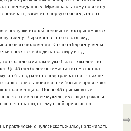
казался неожиданным. Мужчина к такому повороту
 переживать, зависит в первую очередь от его
 все поступки второй половинки воспринимаются
ывшую жену. Выражается это по-разному,
финансового положения. Кто-то отбирает у жены
ьи просят освободить квартиру и т.д.
 кого за плечами такое уже было. Тяжелее, по
ет. До 45 они более оптимистично смотрят на
му, чтобы под кого-то подстраиваться. В них не
м старше они становятся, тем больше привыкают
онкретная женщина. После 45 привыкнуть и
объясняется нежелание мужчин, имеющих романы
ьше нет страсти, но ему с ней привычно и
⇨
ь практически с нуля: искать жилье, налаживать