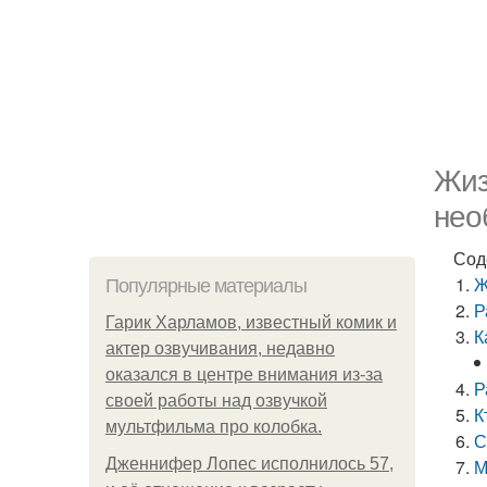
Жиз
нео
Сод
Ж
Популярные материалы
Р
Гарик Харламов, известный комик и
К
актер озвучивания, недавно
оказался в центре внимания из-за
Р
своей работы над озвучкой
К
мультфильма про колобка.
С
Дженнифер Лопес исполнилось 57,
М