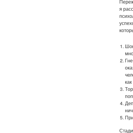
Переж
я рас
психо
успех
котор
Шок
мно
Гне
ока
чел
как
Тор
поп
Деп
нич
При
Стади