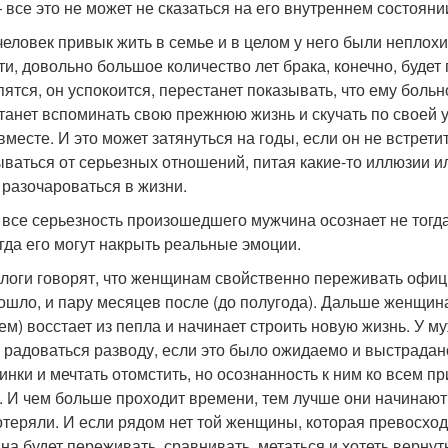
 все это не может не сказаться на его внутреннем состояни
человек привык жить в семье и в целом у него были неплох
ти, довольно большое количество лет брака, конечно, будет
ятся, он успокоится, перестанет показывать, что ему больно
танет вспоминать свою прежнюю жизнь и скучать по своей 
вместе. И это может затянуться на годы, если он не встрет
ываться от серьезных отношений, питая какие-то иллюзии и
 разочароваться в жизни.
 все серьезность произошедшего мужчина осознает не тогда, 
огда его могут накрыть реальные эмоции.
логи говорят, что женщинам свойственно переживать офици
ошло, и пару месяцев после (до полугода). Дальше женщина 
ем) восстает из пепла и начинает строить новую жизнь. У м
 радоваться разводу, если это было ожидаемо и выстрадан
инки и мечтать отомстить, но осознанность к ним ко всем п
. И чем больше проходит времени, тем лучше они начинают 
отеряли. И если рядом нет той женщины, которая превосход
на будет переживать, сравнивать, метаться и хотеть вернуть