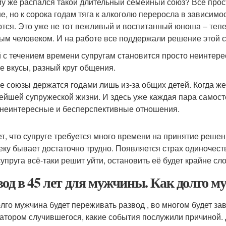
у же распался такой длительный семейный союз? Всё прост
е, но к сорока годам тяга к алкоголю переросла в зависимо
тся. Это уже не тот вежливый и воспитанный юноша – тепе
ым человеком. И на работе все поддержали решение этой 
 с течением времени супругам становится просто неинтере
е вкусы, разный круг общения.
е союзы держатся годами лишь из-за общих детей. Когда же
ейшей супружеской жизни. И здесь уже каждая пара самост
 неинтересные и бесперспективные отношения.
т, что супруге требуется много времени на принятие решен
еку бывает достаточно трудно. Появляется страх одиночеств
супруга всё-таки решит уйти, остановить её будет крайне сл
вод в 45 лет для мужчины. Как долго м
олго мужчина будет переживать развод , во многом будет зав
атором случившегося, какие события послужили причиной. 