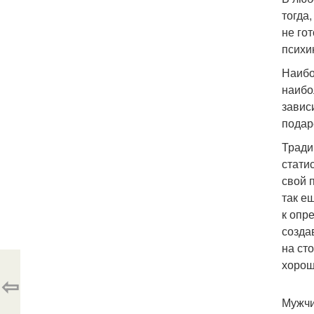
тогда
не го
психи
Наибо
наибо
завис
подар
Тради
стати
свой 
так е
к опр
созда
на ст
хорош
⇦
Мужчи