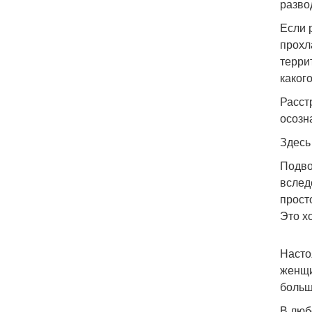
разво
Если 
прохл
терри
каког
Расст
осозн
Здесь
Подво
вслед
прост
Это х
Насто
женщи
больш
В люб