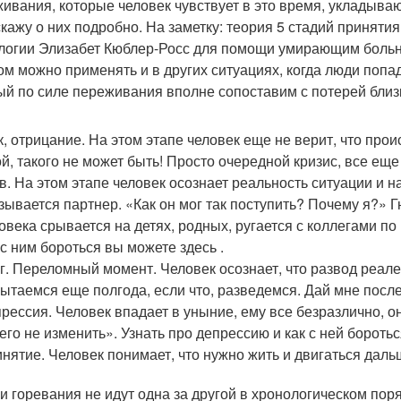
ивания, которые человек чувствует в это время, укладываю
скажу о них подробно. На заметку: теория 5 стадий приняти
логии Элизабет Кюблер-Росс для помощи умирающим больны
ом можно применять и в других ситуациях, когда люди попа
ый по силе переживания вполне сопоставим с потерей близк
, отрицание. На этом этапе человек еще не верит, что про
й, такого не может быть! Просто очередной кризис, все еще
в. На этом этапе человек осознает реальность ситуации и н
зывается партнер. «Как он мог так поступить? Почему я?» 
овека срывается на детях, родных, ругается с коллегами по 
 с ним бороться вы можете здесь .
г. Переломный момент. Человек осознает, что развод реале
ытаемся еще полгода, если что, разведемся. Дай мне посл
рессия. Человек впадает в уныние, ему все безразлично, он
его не изменить». Узнать про депрессию и как с ней боротьс
нятие. Человек понимает, что нужно жить и двигаться дальш
и горевания не идут одна за другой в хронологическом поря