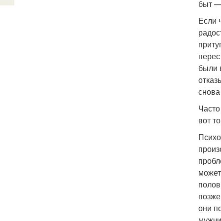
быт —
Если 
радос
притуп
перес
были 
отказ
снова
Часто
вот т
Психо
произ
пробл
может
полов
позже
они п
мужчи