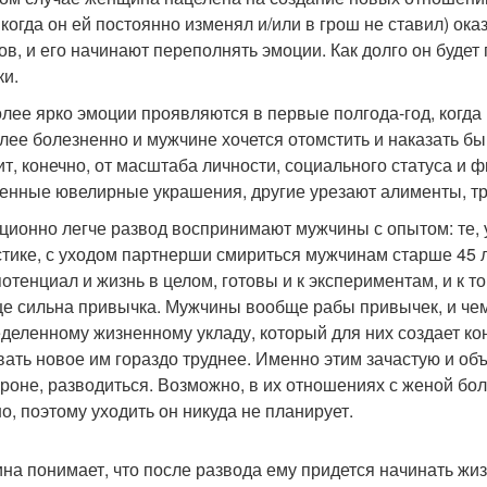
, когда он ей постоянно изменял и/или в грош не ставил) о
тов, и его начинают переполнять эмоции. Как долго он будет
ки.
лее ярко эмоции проявляются в первые полгода-год, когда
лее болезненно и мужчине хочется отомстить и наказать б
ит, конечно, от масштаба личности, социального статуса и 
енные ювелирные украшения, другие урезают алименты, трет
ционно легче развод воспринимают мужчины с опытом: те, у
стике, с уходом партнерши смириться мужчинам старше 45 л
потенциал и жизнь в целом, готовы и к экспериментам, и к то
ще сильна привычка. Мужчины вообще рабы привычек, и че
еделенному жизненному укладу, который для них создает к
вать новое им гораздо труднее. Именно этим зачастую и 
ороне, разводиться. Возможно, в их отношениях с женой бол
о, поэтому уходить он никуда не планирует.
на понимает, что после развода ему придется начинать жизн