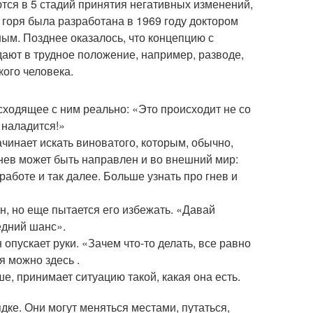
тся в 5 стадий принятия негативных изменений,
я горя была разработана в 1969 году доктором
м. Позднее оказалось, что концепцию с
дают в трудное положение, например, разводе,
ого человека.
исходящее с ним реально: «Это происходит не со
 наладится!»
ачинает искать виноватого, которым, обычно,
Гнев может быть направлен и во внешний мир:
работе и так далее. Больше узнать про гнев и
н, но еще пытается его избежать. «Давай
едний шанс».
 опускает руки. «Зачем что-то делать, все равно
я можно здесь .
е, принимает ситуацию такой, какая она есть.
дке. Они могут меняться местами, путаться,