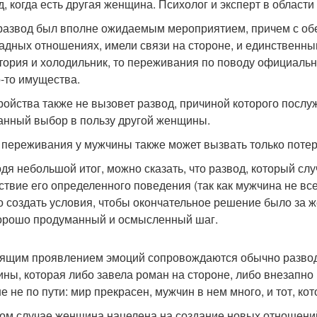
д, когда есть другая женщина. Психолог и эксперт в област
развод был вполне ожидаемым мероприятием, причем с обеи
адных отношениях, имели связи на стороне, и единствен
тория и холодильник, то переживания по поводу официальн
о-то имущества.
ройства также не вызовет развод, причиной которого посл
анный выбор в пользу другой женщины.
 переживания у мужчины также может вызвать только потер
дя небольшой итог, можно сказать, что развод, который с
ствие его определенного поведения (так как мужчина не все
о создать условия, чтобы окончательное решение было за 
орошо продуманный и осмысленный шаг.
ящим проявлением эмоций сопровождаются обычно развод
ны, которая либо завела роман на стороне, либо внезапно
е не по пути: мир прекрасен, мужчин в нем много, и тот, к
ом случае женщина нацелена на создание новых отношений