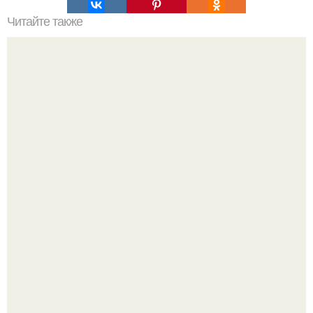
Читайте также
Как часто следует наносить сметану на лицо
Мало кто знает, что Элизабет олсен получила роль алы
Ванды максимофф не сразу.