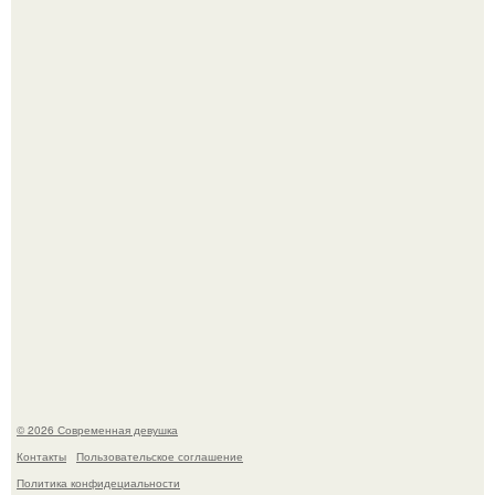
Итальяно веро: Орнелла мути упаковала чемоданы и
готовится обзавестись красным паспортом.
Лишь в том случае, если есть в истории моды идеал, то
это Синди Кроуфорд.
© 2026 Современная девушка
Контакты
Пользовательское соглашение
Политика конфидециальности