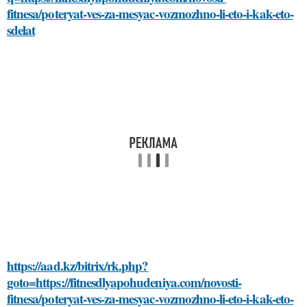
fitnesa/poteryat-ves-za-mesyac-vozmozhno-li-eto-i-kak-eto-
sdelat
https://aad.kz/bitrix/rk.php?
goto=https://fitnesdlyapohudeniya.com/novosti-
fitnesa/poteryat-ves-za-mesyac-vozmozhno-li-eto-i-kak-eto-