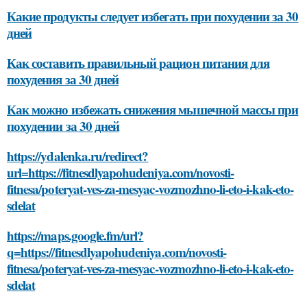
Какие продукты следует избегать при похудении за 30
дней
Как составить правильный рацион питания для
похудения за 30 дней
Как можно избежать снижения мышечной массы при
похудении за 30 дней
https://ydalenka.ru/redirect?
url=https://fitnesdlyapohudeniya.com/novosti-
fitnesa/poteryat-ves-za-mesyac-vozmozhno-li-eto-i-kak-eto-
sdelat
https://maps.google.fm/url?
q=https://fitnesdlyapohudeniya.com/novosti-
fitnesa/poteryat-ves-za-mesyac-vozmozhno-li-eto-i-kak-eto-
sdelat