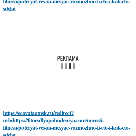
fitnesa/poteryat-ves-za-mesyac-vozmozhno-li-eto-i-kak-eto-
sdelat
https://ecovataomsk.ru/redirect?
url=https://fitnesdlyapohudeniya.com/novosti-
fitnesa/poteryat-ves-za-mesyac-vozmozhno-li-eto-i-kak-eto-
sdelat