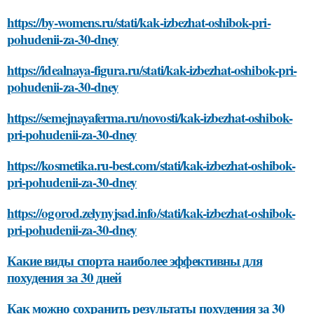
https://by-womens.ru/stati/kak-izbezhat-oshibok-pri-
pohudenii-za-30-dney
https://idealnaya-figura.ru/stati/kak-izbezhat-oshibok-pri-
pohudenii-za-30-dney
https://semejnayaferma.ru/novosti/kak-izbezhat-oshibok-
pri-pohudenii-za-30-dney
https://kosmetika.ru-best.com/stati/kak-izbezhat-oshibok-
pri-pohudenii-za-30-dney
https://ogorod.zelynyjsad.info/stati/kak-izbezhat-oshibok-
pri-pohudenii-za-30-dney
Какие виды спорта наиболее эффективны для
похудения за 30 дней
Как можно сохранить результаты похудения за 30