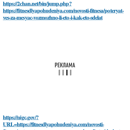
https://2chan.net/bin/jump.php?
https://fitnesdlyapohudeniya.com/novosti-fitnesa/poteryat-
ves-za-mesyac-vozmozhno-li-eto-i-kak-eto-sdelat
https://nigc.gov/?
URL=https://fitnesdlyapohudeniya.com/novosti-