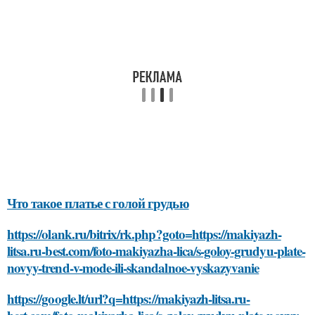
Что такое платье с голой грудью
https://olank.ru/bitrix/rk.php?goto=https://makiyazh-
litsa.ru-best.com/foto-makiyazha-lica/s-goloy-grudyu-plate-
novyy-trend-v-mode-ili-skandalnoe-vyskazyvanie
https://google.lt/url?q=https://makiyazh-litsa.ru-