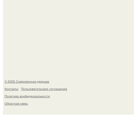
У юли Гаврилиной снова случился конфликт с комиком
Ильей Соболевым.
© 2026 Современная девушка
Контакты
Пользовательское соглашение
Политика конфидециальности
Обратная связь