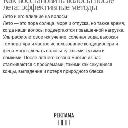
Медовые маски
Маски для кожи
лета: эффективные методы
Лето и его влияние на волосы
Лето — это пора солнца, моря и отпуска, но также время,
когда наши волосы подвергаются повышенной нагрузке.
Медовая маска
Маска для лица
Ультрафиолетовое излучение, соленая вода, высокая
температура и частое использование кондиционера и
фена могут сделать волосы тусклыми, сухими и
ломкими. После летнего сезона многие из нас
Покупные маски
Маски с медом
сталкиваются с проблемами, такими как секущиеся
концы, выпадение и потеря природного блеска.
Маска из меда
Маска с яйцом
Маска с оливковым
Маска с аспирином
маслом