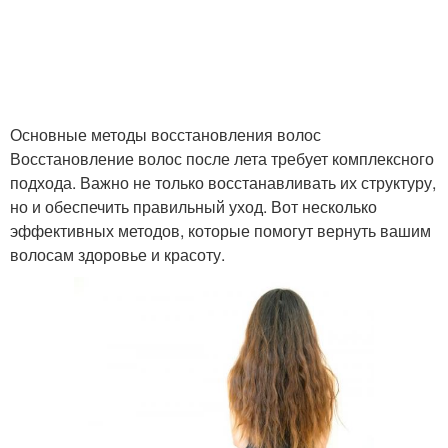
Маска с лимоном
Маска со сметаной
Основные методы восстановления волос
Восстановление волос после лета требует комплексного
подхода. Важно не только восстанавливать их структуру,
Маска в домашних
Маска с медом
но и обеспечить правильный уход. Вот несколько
условиях
эффективных методов, которые помогут вернуть вашим
волосам здоровье и красоту.
Хорошие маски
Маски для жирной кожи
Маска для жирной кожи
Домашние маски