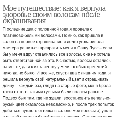
Мое путешествие: как я вернула
здоровье своим волосам после
окрашивания
П оследние два с половиной года я провела с
платиново-белыми волосами. Помню, как пришла в
салон на первое окрашивание и долго уговаривала
мастера решиться превратить меня в Сашу Лусс – если
бы у меня вдруг отвалились все волосы, она не хотела
быть ответственной за это. К счастью, волосы остались
на месте, да и к их качеству у меня особых претензий
никогда не было. И все же, спустя два с лишним года, я
решила вернуть свой натуральный цвет и отращивать
длину – каждый раз, глядя на старые фото, меня брала
тоска от того, какими густыми были волосы раньше.
Подвох был там, где не ждали: восстановить пепельно-
русый цвет оказалось невозможно, и после трех попыток
добиться нужного оттенка в салоне мои волосы а) ушли
в рыжий подтон и б) «убились» напрочь. Ситуацию надо