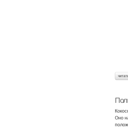
читат
Поль
Кокос
Оно н
полож