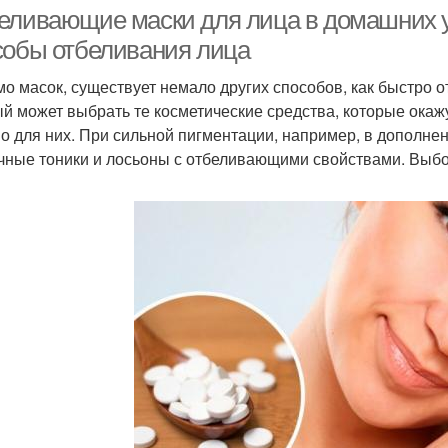
еливающие маски для лица в домашних 
собы отбеливания лица
о масок, существует немало других способов, как быстро о
инуты в домашних
Условия для жирной
Х
й может выбрать те косметические средства, которые ок
условиях
кожи
о для них. При сильной пигментации, например, в дополне
чные тоники и лосьоны с отбеливающими свойствами. Выбо
ска для жирной кожи
Натуральные маски
Пит
ски против жирного
Лица в домашних
Усл
блеска
условиях
Маски для жирных
Маска для сухих
Ма
корней
кончиков