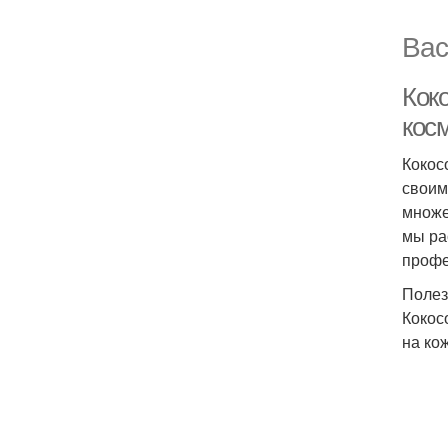
Вас
Кок
кос
Кокос
своим
множе
мы ра
профе
Полез
Кокос
на ко