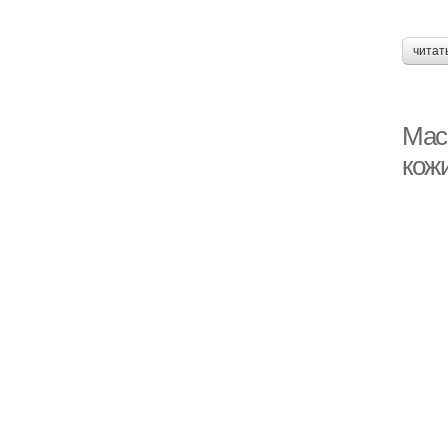
читат
Мас
кож