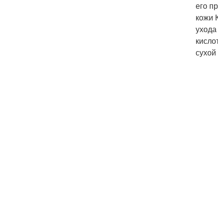
его п
кожи 
ухода
кисло
сухой