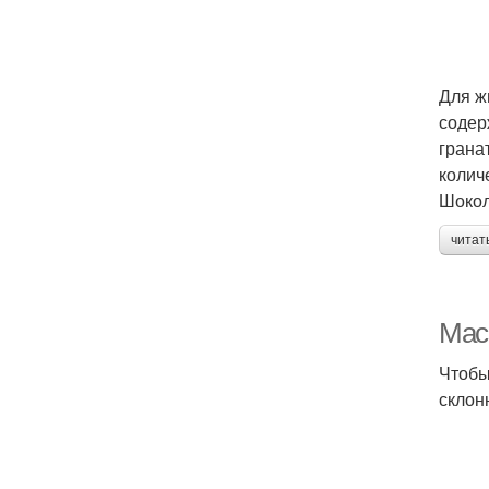
Для ж
содер
грана
колич
Шокол
читат
Мас
Чтобы
склон