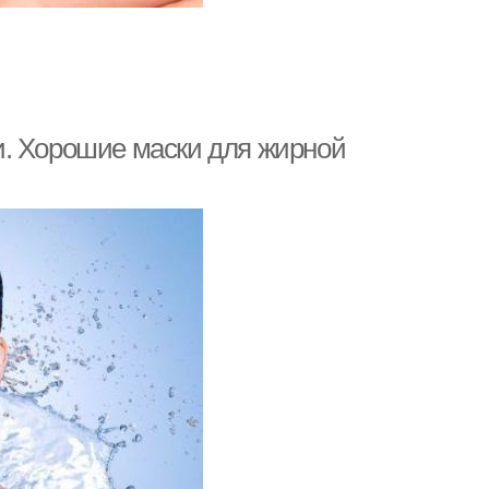
Картофельно-луковая
 против жирности
маска
и. Хорошие маски для жирной