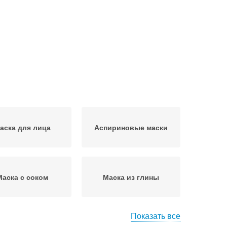
аска для лица
Аспириновые маски
Маска с соком
Маска из глины
Показать все
ски для загара
Морковная маска