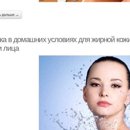
Маска с глиной
Кефирная маска
Маска
ь дальше →
ка в домашних условиях для жирной кож
Маска из горчицы
Маски из горчицы
и лица