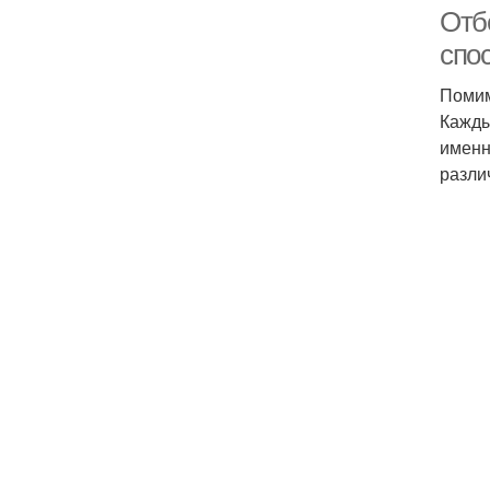
Отб
спо
Помим
М
Кажды
именн
разли
Ма
Ма