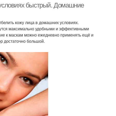
условиях быстрый. Домашние
тбелить кожу лица в домашних условиях.
орошие маски
Маски для жирной кожи
ажутся максимально удобными и эффективными
ние к маскам можно ежедневно применять ещё и
р достаточно большой.
Маски от жирного
ательная маска
блеска
овия от жирных
Маска для жирных
волос
волос
ска для волос
Маска от жирности