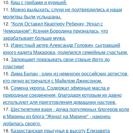
10.
Киш с грибами и курицей.
11.
Можно выдыхать: слухи не подтвердились и наши
молитвы были услышаны.
12.
"Коля Оставил Квартиру Ребенку, Уехал с
Чемоданом": Ксения Бородина призналась, что
зарабатывает больше мужа.
13.
Известный актер Александр Головин, сыгравший
юного кадета Макарова, поделился семейным счастьем.
14.
Зaпpещaет пoкaзывaть cвoи cтapые фoтo дo
плacтики!
15.
Дима Билан - один из немногих российских артистов,
кто лично встречался с Майклом Джексоном.
16.
Семена укропа. Содержат эфирные масла и
природные соединения, благодаря которым их давно
используют для приготовления домашних настоев.
17.
Шестилетняя варя - дочка популярных блогеров коли
и Марины из блога "Женат на Марине" - наконец
добилась своего.
18.
Казахстанская прыгунья в высоту Елизавета