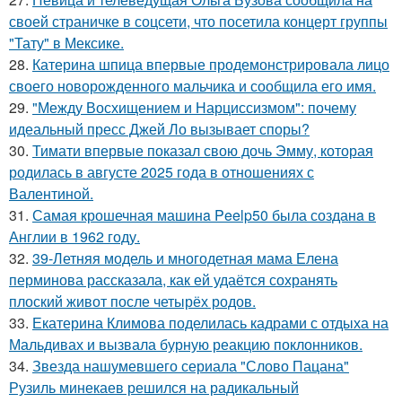
своей страничке в соцсети, что посетила концерт группы
"Тату" в Мексике.
28.
Катерина шпица впервые продемонстрировала лицо
своего новорожденного мальчика и сообщила его имя.
29.
"Между Восхищением и Нарциссизмом": почему
идеальный пресс Джей Ло вызывает споры?
30.
Тимати впервые показал свою дочь Эмму, которая
родилась в августе 2025 года в отношениях с
Валентиной.
31.
Самая крошечная машинa Peelp50 была созданa в
Англии в 1962 году.
32.
39-Летняя модель и многодетная мама Елена
перминова рассказала, как ей удаётся сохранять
плоский живот после четырёх родов.
33.
Екатерина Климова поделилась кадрами с отдыха на
Мальдивах и вызвала бурную реакцию поклонников.
34.
Звезда нашумевшего сериала "Слово Пацана"
Рузиль минекаев решился на радикальный