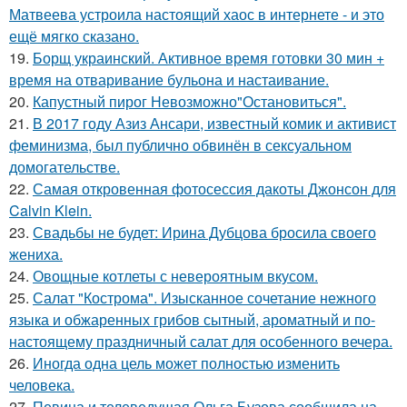
Матвеева устроила настоящий хаос в интернете - и это
ещё мягко сказано.
19.
Борщ украинский. Активное время готовки 30 мин +
время на отваривание бульона и настаивание.
20.
Капустный пирог Невозможно"Остановиться".
21.
В 2017 году Азиз Ансари, известный комик и активист
феминизма, был публично обвинён в сексуальном
домогательстве.
22.
Самая откровенная фотосессия дакоты Джонсон для
Calvin Klein.
23.
Свадьбы не будет: Ирина Дубцова бросила своего
жениха.
24.
Овощные котлеты с невероятным вкусом.
25.
Салат "Кострома". Изысканное сочетание нежного
языка и обжаренных грибов сытный, ароматный и по-
настоящему праздничный салат для особенного вечера.
26.
Иногда одна цель может полностью изменить
человека.
27.
Певица и телеведущая Ольга Бузова сообщила на