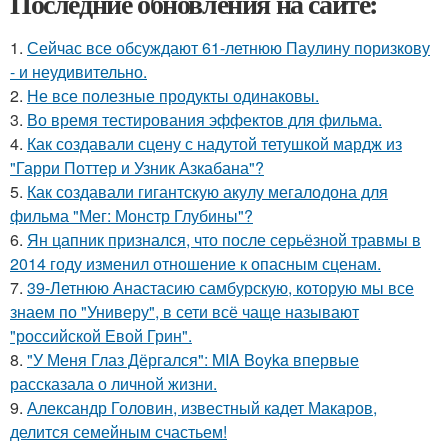
Последние обновления на сайте:
1.
Сейчас все обсуждают 61-летнюю Паулину поризкову
- и неудивительно.
2.
Не все полезные продукты одинаковы.
3.
Во время тестирования эффектов для фильма.
4.
Как создавали сцену с надутой тетушкой мардж из
"Гарри Поттер и Узник Азкабана"?
5.
Как создавали гигантскую акулу мегалодона для
фильма "Мег: Монстр Глубины"?
6.
Ян цапник признался, что после серьёзной травмы в
2014 году изменил отношение к опасным сценам.
7.
39-Летнюю Анастасию самбурскую, которую мы все
знаем по "Универу", в сети всё чаще называют
"российской Евой Грин".
8.
"У Меня Глаз Дёргался": MIA Boyka впервые
рассказала о личной жизни.
9.
Александр Головин, известный кадет Макаров,
делится семейным счастьем!