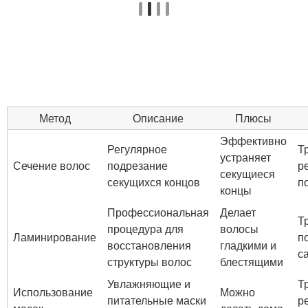
Метод
Описание
Плюсы
Эффективно
Регулярное
Т
устраняет
Сечение волос
подрезание
р
секущиеся
секущихся концов
п
концы
Профессиональная
Делает
Т
процедура для
волосы
Ламинирование
п
восстановления
гладкими и
с
структуры волос
блестящими
Увлажняющие и
Т
Использование
Можно
питательные маски
р