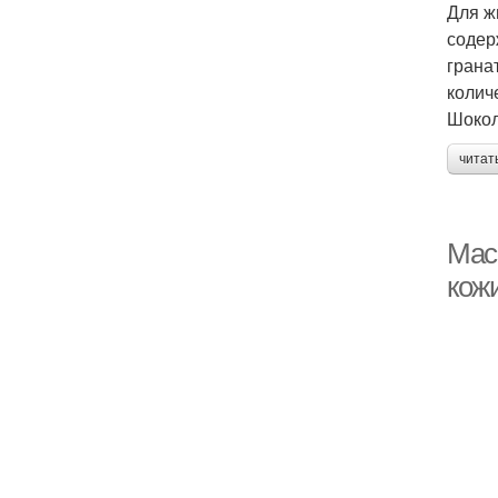
Для ж
содер
грана
колич
Шокол
читат
Мас
кож