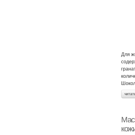
Для ж
содер
грана
колич
Шокол
читат
Мас
кож