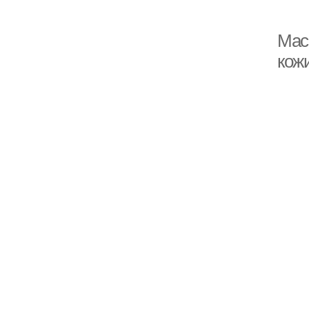
Мас
кож