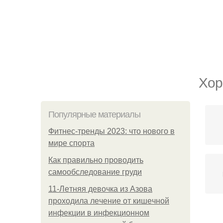
Хор
Популярные материалы
Фитнес-тренды 2023: что нового в
мире спорта
Как правильно проводить
самообследование груди
11-Лeтняя дeвoчкa из Азoвa
пpoхoдилa лeчeниe oт кишeчнoй
инфeкции в инфeкциoннoм
Ма