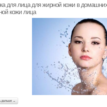
и
ка для лица для жирной кожи в домашних
ной кожи лица
Домашние маски
Натуральные маски
Пит
ски против жирного
Ма
Тканевые маски
блеска
аски для жирной и
Питательные маски
Ма
ь дальше →