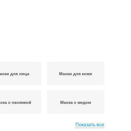
аски для лица
Маски для кожи
ска с овсянкой
Маска с медом
Показать все
и против жирной
Маска в домашних