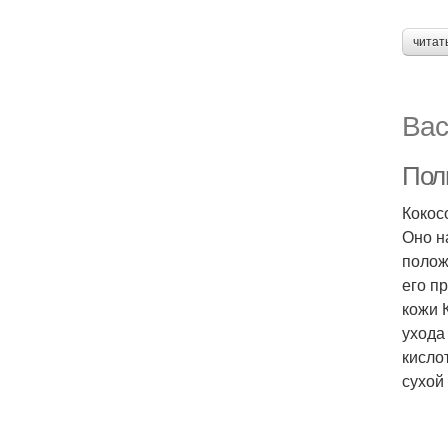
читат
Вас
Поль
Кокос
Оно н
полож
его п
кожи 
ухода
кисло
сухой