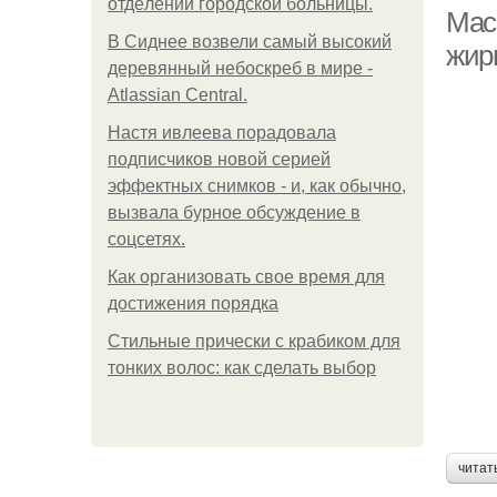
oтдeлeнии гopoдcкoй бoльницы.
Мас
В Сиднее возвели самый высокий
жир
деревянный небоскреб в мире -
Atlassian Central.
Настя ивлеева порадовала
подписчиков новой серией
эффектных снимков - и, как обычно,
Ма
вызвала бурное обсуждение в
соцсетях.
Как организовать свое время для
достижения порядка
М
Стильные прически с крабиком для
тонких волос: как сделать выбор
читат