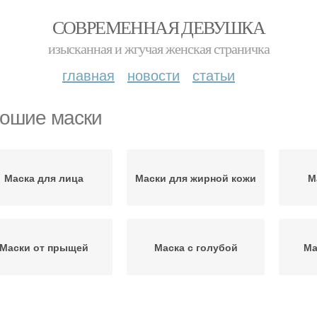
СОВРЕМЕННАЯ ДЕВУШКА
изысканная и жгучая женская страничка
главная
новости
статьи
ошие маски
Маска для лица
Маски для жирной кожи
М
Маски от прыщей
Маска с голубой
Ма
Маски для проблемного
Маск
ска для жирной кожи