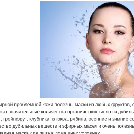
ирной проблемной кожи полезны маски из любых фруктов, ов
жат значительные количества органических кислот и дубиль
т, грейпфрут, клубника, клюква, рябина, осенние и зимние с
ество дубильных веществ и эфирных масел и очень полезны
адная маска для лица в домашних условиях