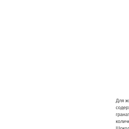
Для ж
содер
грана
колич
Шокол