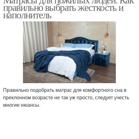
Матрас на сон
Пожилой человек
правильно выбрать жесткость и
наполнитель
Матрас при
Ортопедический матрас
остеохондрозе
Правильно подобрать матрас для комфортного сна в
преклонном возрасте не так уж просто, следует учесть
многие нюансы.