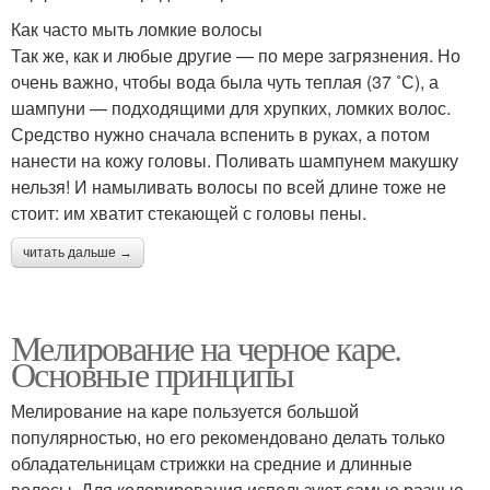
Волос из натуральных
Волос с одеждой
Как часто мыть ломкие волосы
материалов
Так же, как и любые другие — по мере загрязнения. Но
очень важно, чтобы вода была чуть теплая (37 ˚С), а
шампуни — подходящими для хрупких, ломких волос.
Волос из синтетических
Средство нужно сначала вспенить в руках, а потом
Волос в марте
материалов
нанести на кожу головы. Поливать шампунем макушку
нельзя! И намыливать волосы по всей длине тоже не
стоит: им хватит стекающей с головы пены.
Прическа с пышными
Пышные волосы
читать дальше →
волосами
Мелирование на черное каре.
Основные принципы
Волосы на макушке
Волос для марта
Мелирование на каре пользуется большой
популярностью, но его рекомендовано делать только
обладательницам стрижки на средние и длинные
Волосы в хорошем
Короткий боб
волосы. Для колорирования используют самые разные