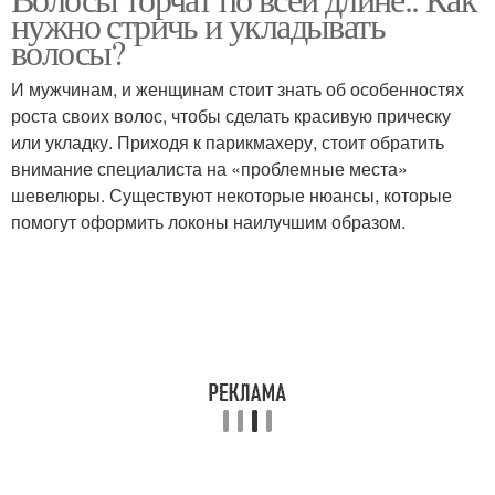
Щетка для волос
Машинка для волос
нужно стричь и укладывать
волосы?
И мужчинам, и женщинам стоит знать об особенностях
Волосы без
Укладки на короткие
роста своих волос, чтобы сделать красивую прическу
использования
волосы
или укладку. Приходя к парикмахеру, стоит обратить
внимание специалиста на «проблемные места»
шевелюры. Существуют некоторые нюансы, которые
помогут оформить локоны наилучшим образом.
Прически для коротких
Уход за волосами
волос
Прически на короткие
Волосы с помощью
волосы
Стили для коротких
Волосы в стиле
волос