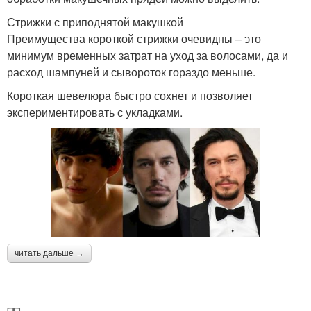
Стрижки с приподнятой макушкой
Текстуры на коротких
Прическа с короткими
Преимущества короткой стрижки очевидны – это
волосах
волосами
минимум временных затрат на уход за волосами, да и
расход шампуней и сывороток гораздо меньше.
Короткая шевелюра быстро сохнет и позволяет
экспериментировать с укладками.
Волосы для вечеринки
Волосы для дня
Косички на коротких
Накладные волосы
волосах
читать дальше →
Волосы без стрижки
Продукты для волос