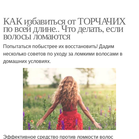
Цветы для коротких
Стрижки на коротких
волос
волосах
КАК избавиться от ТОРЧАЧИХ
по всей длине.. Что делать, если
волосы ломаются
Укладка на короткие
Шпильки для коротких
Попытаться побыстрее их восстановить! Дадим
волосы
волос
несколько советов по уходу за ломкими волосами в
домашних условиях.
Аксессуары для
Волос на долгое время
коротких волос
Аксессуар для коротких
Волос в соответствии
волос
Эффективное средство против ломкости волос