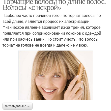
Торчащие волосы по длине волос.
Волосы «с искрой»
Прически на коротких
Волосы перед сбором
волосах
Наиболее часто причиной того, что торчат волосы по
всей длине, является процесс их электризации.
Физическое явление возникает из-за трения, которое
появляется при соприкосновении локонов с одеждой
Волос при сборе
Волосы на работу
или при расчесывании. Но стоит учесть, что волосы
торчат на голове не всегда и далеко не у всех.
Волосы на вечеринку
Волосы для свадьбы
Волос с прямыми
Волосы на пляж
читать дальше →