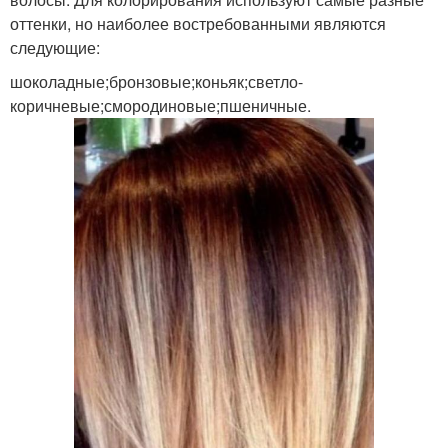
состоянии
оттенки, но наиболее востребованными являются
следующие:
шоколадные;бронзовые;коньяк;светло-
Окрашивание на
коричневые;смородиновые;пшеничные.
Волос из резинок
темные волосы
Резинки для коротких
Стиль для коротких
волос
волос