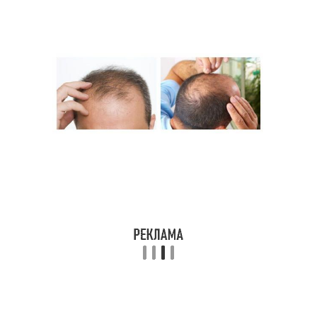
Прическа на коротких
Гель для волос
волосах
Пучок на короткие
Хвост на коротких
волосы
волосах
Пучки для коротких
Короткое каре
волос
Пучок для коротких
Пучок на коротких
волос
волосах