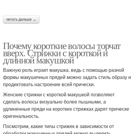
Мальвинок из коротких
читать дальше →
Волнистые волосы
волос
Почему короткие волосы торчат
вверх. Стрижки с короткой и
Крабики для коротких
Волос при
длинной макушкой
волос
использовании
Важную роль играет макушка, ведь с помощью разной
формы макушечных прядей можно задать стиль образу и
продиктовать настроение всей прически.
Прическа для коротких
Узлы из волос
волос
Женские стрижки с короткой макушкой позволяют
сделать волосы визуально более пышными, а
удлиненные пряди на коротких стрижках дарят прическе
оригинальность.
Прическа на короткие
Волосы без
волосы
парикмахера
Посмотрим, какие типы стрижек в зависимости от
обработки макушечных прядей можно выделить.