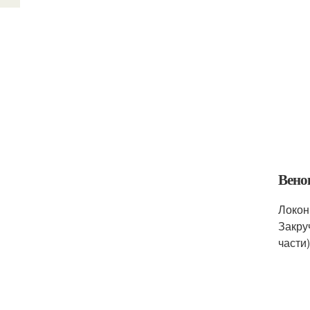
Вено
Локон
Закру
части