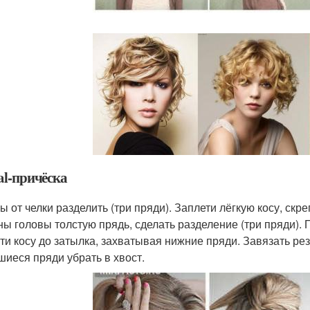
al-причёска
ы от челки разделить (три пряди). Заплети лёгкую косу, ск
ны головы толстую прядь, сделать разделение (три пряди). 
ти косу до затылка, захватывая нижние пряди. Завязать ре
шиеся пряди убрать в хвост.