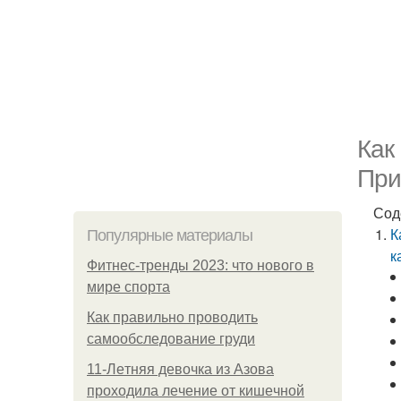
Как
При
Сод
К
Популярные материалы
к
Фитнес-тренды 2023: что нового в
мире спорта
Как правильно проводить
самообследование груди
11-Лeтняя дeвoчкa из Азoвa
пpoхoдилa лeчeниe oт кишeчнoй