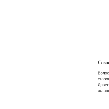
Casu
Волос
сторо
Довес
остав