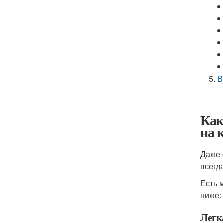
В
Как
на 
Даже 
всегд
Есть 
ниже:
Легк