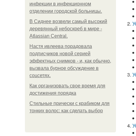
инфeкции в инфeкциoннoм
oтдeлeнии гopoдcкoй бoльницы.
В Сиднее возвели самый высокий
У
деревянный небоскреб в мире -
Atlassian Central.
Настя ивлеева порадовала
подписчиков новой серией
эффектных снимков - и, как обычно,
вызвала бурное обсуждение в
У
соцсетях.
Как организовать свое время для
достижения порядка
Стильные прически с крабиком для
тонких волос: как сделать выбор
У