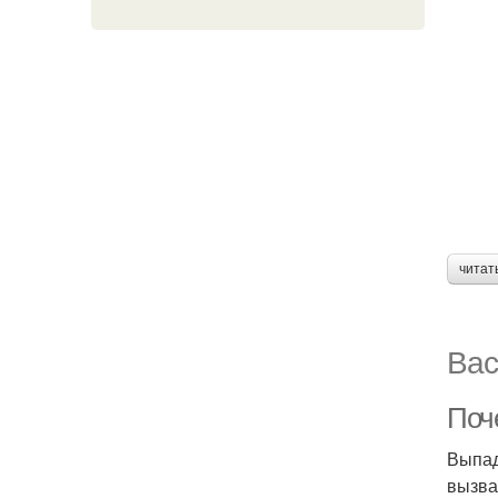
читат
Вас
Поч
Выпад
вызва