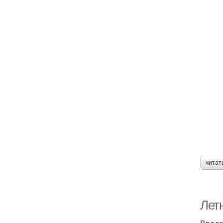
читат
Летн