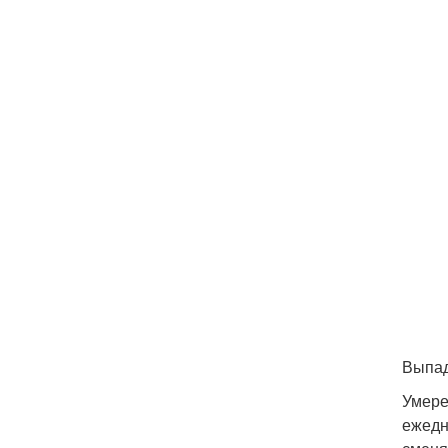
Выпад
Умере
ежедн