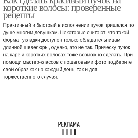
короткие волосы: проверенные
волос
условиях
рецепты
Практичный и быстрый в исполнении пучок пришелся по
Мальвинок из коротких
душе многим девушкам. Некоторые считают, что такой
Короткие волосы
волос
формат укладки доступен только обладательницам
длинной шевелюры, однако, это не так. Прическу пучок
на каре и коротких волосах тоже возможно сделать. При
помощи мастер-классов с пошаговыми фото подберите
Резинки для коротких
Волнистые волосы
свой образ как на каждый день, так и для
волос
торжественного случая.
Односторонний пучок
Двусторонний пучок
Верхний пучок
Нижний пучок