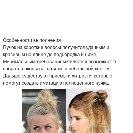
Пучок с завязками
Пучок с бантом
Особенности выполнения
Пучок на короткие волосы получится удачным и
красивым на длине до подбородка и ниже.
Волос из резинок
Пучок на голове
Минимальным требованием является возможность
собрать локоны на затылке в небольшой хвостик.
Дальше существуют приемы и хитрости, которые
помогут создать имитацию полноценного пучка.
Пучок с сеточкой
Пучок с бубликом