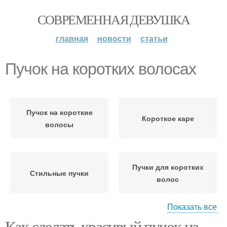
СОВРЕМЕННАЯ ДЕВУШКА
главная
новости
статьи
Пучок на коротких волосах
Пучок на короткие
Короткое каре
волосы
Пучки для коротких
Стильные пучки
волос
Показать все
Как сделать красивый пучок на
Пучок для коротких
Волосы в домашних