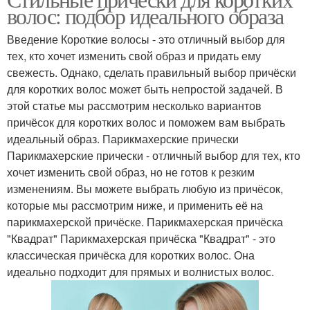
Короткие волосы
волос: подбор идеального образа
волосами
Введение Короткие волосы - это отличный выбор для
тех, кто хочет изменить свой образ и придать ему
свежесть. Однако, сделать правильный выбор причёски
Уход за волосами
Волосы с помощью
для коротких волос может быть непростой задачей. В
этой статье мы рассмотрим несколько вариантов
причёсок для коротких волос и поможем вам выбрать
идеальный образ. Парикмахерские прически
Укладки на короткие
Волосы в стиле
Парикмахерские прически - отличный выбор для тех, кто
волосы
хочет изменить свой образ, но не готов к резким
изменениям. Вы можете выбрать любую из причёсок,
которые мы рассмотрим ниже, и применить её на
Волосы с
Прическа на короткие
парикмахерской причёске. Парикмахерская причёска
искусственными
волосы
"Квадрат" Парикмахерская причёска "Квадрат" - это
прядями
классическая причёска для коротких волос. Она
идеально подходит для прямых и волнистых волос.
Искусственные волосы
Волос для прически