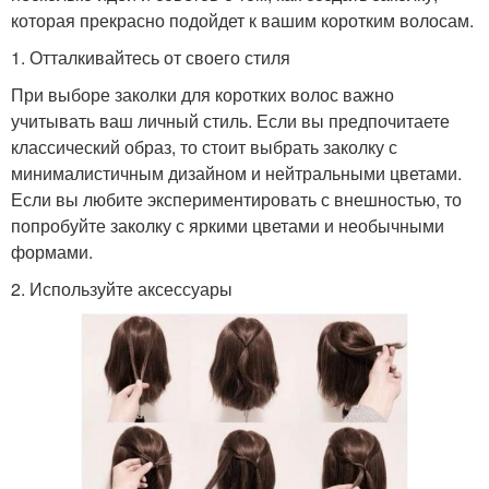
которая прекрасно подойдет к вашим коротким волосам.
1. Отталкивайтесь от своего стиля
Волос при
Волос на короткую
При выборе заколки для коротких волос важно
использовании
прическу
учитывать ваш личный стиль. Если вы предпочитаете
классический образ, то стоит выбрать заколку с
минималистичным дизайном и нейтральными цветами.
Волос на одинаковой
Если вы любите экспериментировать с внешностью, то
Масло для волос
длине
попробуйте заколку с яркими цветами и необычными
формами.
2. Используйте аксессуары
Каре с пышными
Волосы на протяжении
волосами
Хвост на короткие
Волос в виде
волосы