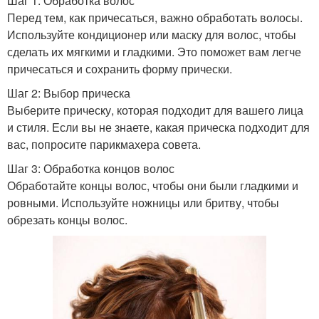
Шаг 1: Обработка волос
Перед тем, как причесаться, важно обработать волосы.
Используйте кондиционер или маску для волос, чтобы
Стили для коротких
сделать их мягкими и гладкими. Это поможет вам легче
Гель для волос
волос
причесаться и сохранить форму прически.
Шаг 2: Выбор прическа
Выберите прическу, которая подходит для вашего лица
Прическа на коротких
и стиля. Если вы не знаете, какая прическа подходит для
Практичные прически
волосах
вас, попросите парикмахера совета.
Шаг 3: Обработка концов волос
Обработайте концы волос, чтобы они были гладкими и
Пучок на короткие
ровными. Используйте ножницы или бритву, чтобы
Задорная прическа
волосы
обрезать концы волос.
Хвост на коротких
Прическа в стиле
волосах