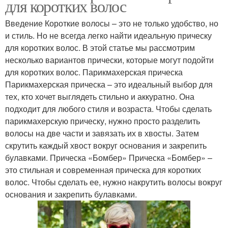
для коротких волос
волосы
Введение Короткие волосы – это не только удобство, но
и стиль. Но не всегда легко найти идеальную прическу
для коротких волос. В этой статье мы рассмотрим
Прически на длинные
Короткий боб
несколько вариантов прически, которые могут подойти
волосы
для коротких волос. Парикмахерская прическа
Парикмахерская прическа – это идеальный выбор для
тех, кто хочет выглядеть стильно и аккуратно. Она
подходит для любого стиля и возраста. Чтобы сделать
Французская прическа
Бант из волос
парикмахерскую прическу, нужно просто разделить
волосы на две части и завязать их в хвосты. Затем
скрутить каждый хвост вокруг основания и закрепить
булавками. Прическа «Бомбер» Прическа «Бомбер» –
Прически на коротких
Волосы перед сбором
это стильная и современная прическа для коротких
волосах
волос. Чтобы сделать ее, нужно накрутить волосы вокруг
основания и закрепить булавками.
Волос при сборе
Волосы на работу