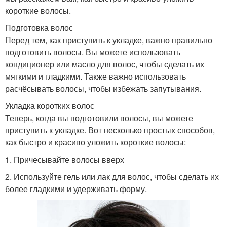
Волосы с удлиненной
короткие волосы.
Вечерние прически
челкой
Подготовка волос
Перед тем, как приступить к укладке, важно правильно
подготовить волосы. Вы можете использовать
кондиционер или масло для волос, чтобы сделать их
Прически с
Невидимки на короткие
мягкими и гладкими. Также важно использовать
невидимками
волосы
расчёсывать волосы, чтобы избежать запутывания.
Укладка коротких волос
Теперь, когда вы подготовили волосы, вы можете
Элегантные прически
Короткая стрижка
приступить к укладке. Вот несколько простых способов,
как быстро и красиво уложить короткие волосы:
1. Причесывайте волосы вверх
Стрижка с пышными
2. Используйте гель или лак для волос, чтобы сделать их
Стрижка с волосами
волосами
более гладкими и удерживать форму.