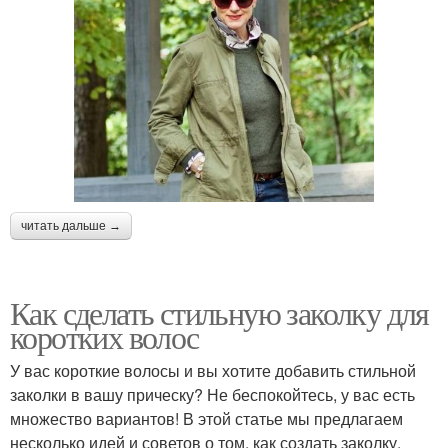
Волосы на вечеринку
Волосы для свадьбы
Волос с прямыми
Волосы на пляж
читать дальше →
Как сделать стильную заколку для
Эффективные прически
Прическа с крабиком
коротких волос
У вас короткие волосы и вы хотите добавить стильной
заколки в вашу прическу? Не беспокойтесь, у вас есть
Крабики для коротких
Прически с крабиком
множество вариантов! В этой статье мы предлагаем
волос
несколько идей и советов о том, как создать заколку,