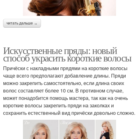
Прическа для коротких
Образ с короткими
волос
волосами
читать дальше →
Искусственные пряды: новый
Заколка для коротких
Подбор для коротких
способ украсить короткие волосы
волос
волос
Причёски с накладными прядями на короткие волосы
чаще всего предполагают добавление длины. Пряди
Волосы без
Прички на короткие
можно закрепить самостоятельно, если длина своих
использования
волосы
волос составляет более 10 см. В противном случае,
может понадобится помощь мастера, так как на очень
короткие волосы закрепить пряди на заколках и
сохранить естественный вид причёски довольно сложно.
Причка на короткие
Простые прически
волосы