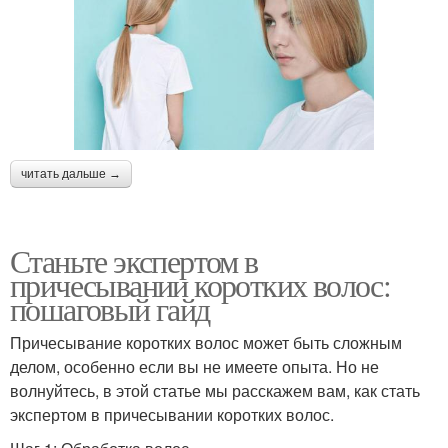
Пряды к коротким
Нарощенные волосы
волосам
читать дальше →
Прически с накладными
Прическа с прямыми
прядями
Станьте экспертом в
причесывании коротких волос:
пошаговый гайд
Свадебная прическа
Прическа с трессами
Причесывание коротких волос может быть сложным
делом, особенно если вы не имеете опыта. Но не
волнуйтесь, в этой статье мы расскажем вам, как стать
Пряди на коротких
экспертом в причесывании коротких волос.
Накладные волосы
волосах