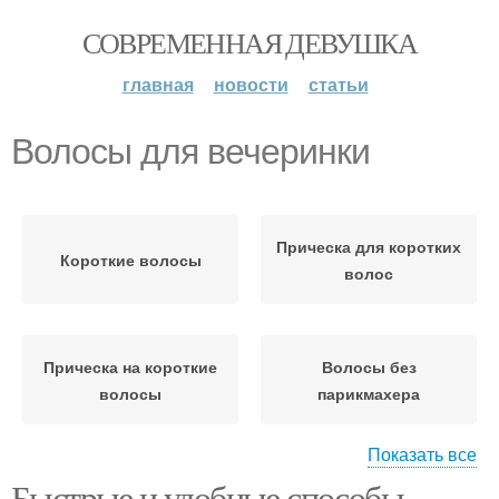
СОВРЕМЕННАЯ ДЕВУШКА
главная
новости
статьи
Волосы для вечеринки
Прическа для коротких
Короткие волосы
волос
Прическа на короткие
Волосы без
волосы
парикмахера
Показать все
Быстрые и удобные способы
Текстуры на коротких
Прическа с короткими