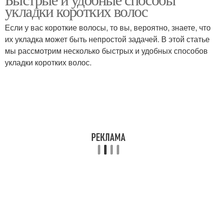
укладки коротких волос
волосах
волосами
Если у вас короткие волосы, то вы, вероятно, знаете, что
их укладка может быть непростой задачей. В этой статье
Прически на короткие
мы рассмотрим несколько быстрых и удобных способов
Волосы для дня
волосы
укладки коротких волос.
Косички на коротких
волосах