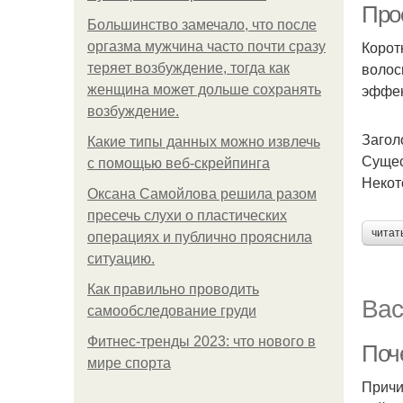
Про
Большинство замечало, что после
Корот
оргазма мужчина часто почти сразу
волос
теряет возбуждение, тогда как
эффек
женщина может дольше сохранять
возбуждение.
Загол
Какие типы данных можно извлечь
Сущес
с помощью веб-скрейпинга
Некот
Оксана Самойлова решила разом
пресечь слухи о пластических
читат
операциях и публично прояснила
ситуацию.
Как правильно проводить
Вас
самообследование груди
Фитнес-тренды 2023: что нового в
Поч
мире спорта
Причи