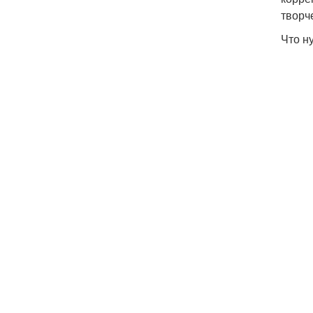
творч
Что н