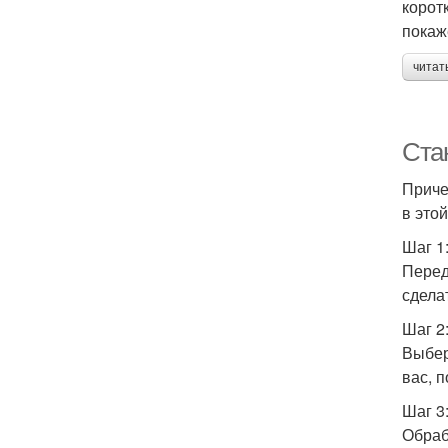
корот
покаж
читат
Ста
Приче
в это
Шаг 1
Перед
сдела
Шаг 2
Выбер
вас, 
Шаг 3
Обраб