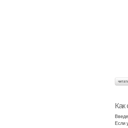
читат
Как 
Введ
Если 