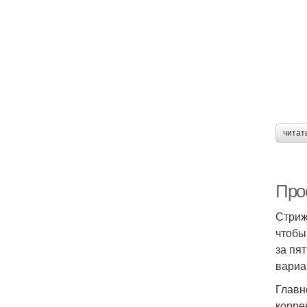
читат
Про
Стриж
чтобы
за пя
вариа
Главн
корре