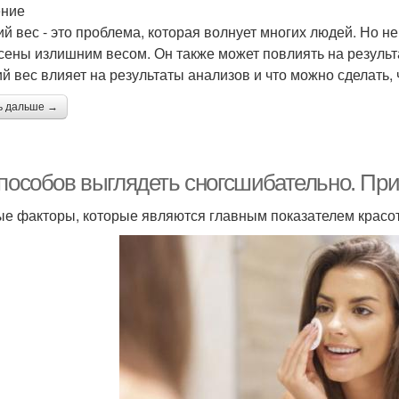
ение
й вес - это проблема, которая волнует многих людей. Но н
сены излишним весом. Он также может повлиять на результа
й вес влияет на результаты анализов и что можно сделать,
ь дальше →
способов выглядеть сногсшибательно. Пр
е факторы, которые являются главным показателем красот