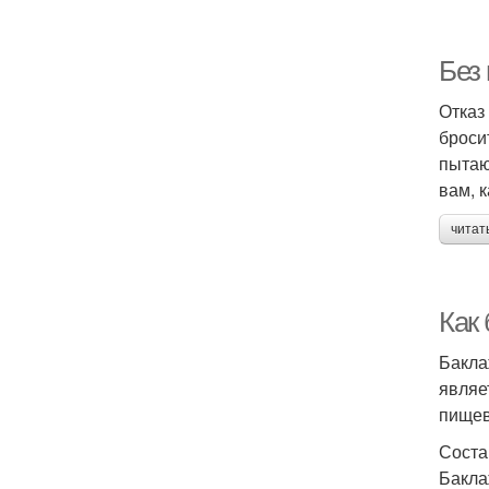
Без
Отказ
броси
пытаю
вам, 
читат
Как
Бакла
являе
пищев
Соста
Бакла