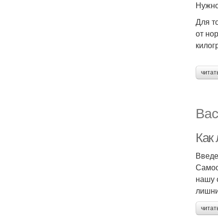
Нужно
Для т
от но
килог
читат
Вас
Как
Введ
Самоо
нашу 
лишни
читат