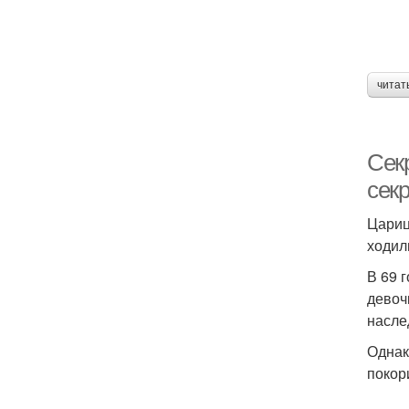
читат
Сек
секр
Цариц
ходил
В 69 
девоч
насле
Однак
покор