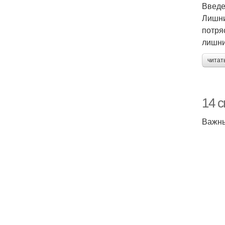
Введ
Лишни
потря
лишни
читат
14 
Важны