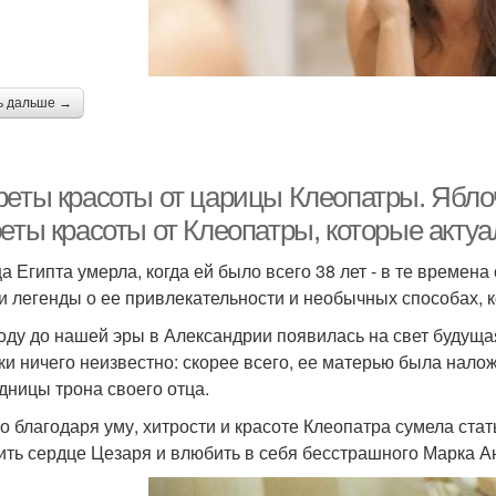
ь дальше →
реты красоты от царицы Клеопатры. Яблоч
еты красоты от Клеопатры, которые актуа
а Египта умерла, когда ей было всего 38 лет - в те време
и легенды о ее привлекательности и необычных способах,
году до нашей эры в Александрии появилась на свет будуща
ки ничего неизвестно: скорее всего, ее матерью была нало
дницы трона своего отца.
о благодаря уму, хитрости и красоте Клеопатра сумела ста
ить сердце Цезаря и влюбить в себя бесстрашного Марка А