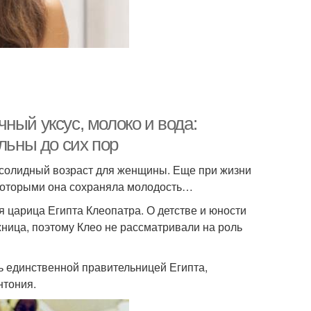
ный уксус, молоко и вода:
льны до сих пор
на солидный возраст для женщины. Еще при жизни
 которыми она сохраняла молодость…
я царица Египта Клеопатра. О детстве и юности
жница, поэтому Клео не рассматривали на роль
ть единственной правительницей Египта,
нтония.