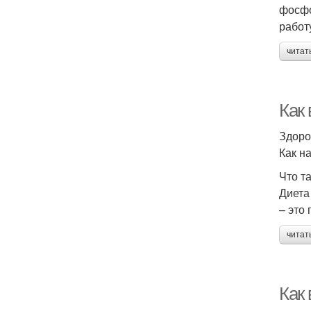
фосфо
работ
читат
Как 
Здоро
Как н
Что т
Диета
– это
читат
Как