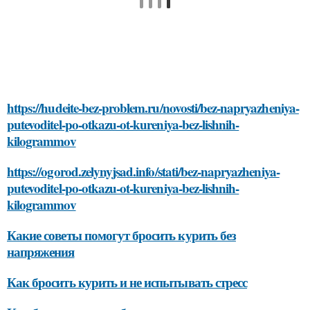
https://hudeite-bez-problem.ru/novosti/bez-napryazheniya-
putevoditel-po-otkazu-ot-kureniya-bez-lishnih-
kilogrammov
https://ogorod.zelynyjsad.info/stati/bez-napryazheniya-
putevoditel-po-otkazu-ot-kureniya-bez-lishnih-
kilogrammov
Какие советы помогут бросить курить без
напряжения
Как бросить курить и не испытывать стресс