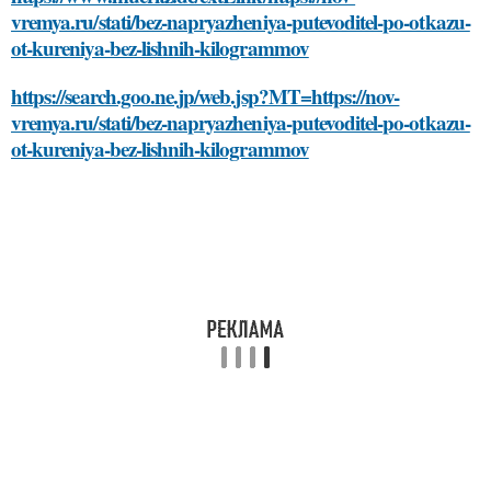
vremya.ru/stati/bez-napryazheniya-putevoditel-po-otkazu-
ot-kureniya-bez-lishnih-kilogrammov
https://search.goo.ne.jp/web.jsp?MT=https://nov-
vremya.ru/stati/bez-napryazheniya-putevoditel-po-otkazu-
ot-kureniya-bez-lishnih-kilogrammov