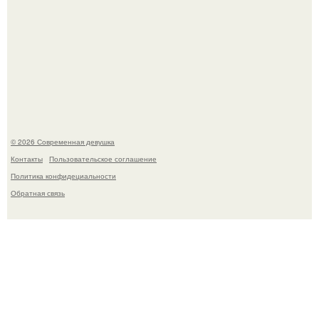
Большинство замечало, что после оргазма мужчина
часто почти сразу теряет возбуждение, тогда как
женщина может дольше сохранять возбуждение.
© 2026 Современная девушка
Контакты
Пользовательское соглашение
Политика конфидециальности
Обратная связь