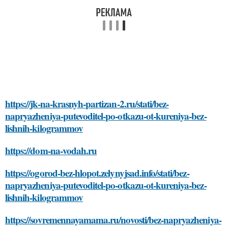
https://jk-na-krasnyh-partizan-2.ru/stati/bez-
napryazheniya-putevoditel-po-otkazu-ot-kureniya-bez-
lishnih-kilogrammov
https://dom-na-vodah.ru
https://ogorod-bez-hlopot.zelynyjsad.info/stati/bez-
napryazheniya-putevoditel-po-otkazu-ot-kureniya-bez-
lishnih-kilogrammov
https://sovremennayamama.ru/novosti/bez-napryazheniya-