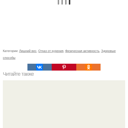
Категории:
Лишний вес
,
Отказ от курения
,
Физическая активность
,
Здоровые
способы
Читайте также
Можно ли использовать пену для ванны на лицо