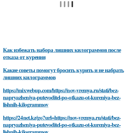
Как избежать набора лишних килограммов после
отказа от курения
Какие советы помогут бросить курить и не набрать
лишних килограммов
https://mixwebup.com/https://nov-vremya.ru/stati/bez-
napryazheniya-putevoditel-po-otkazu-ot-kureniya-bez-
lishnih-kilogrammov
https://24net.kz/go?url=https://nov-vremya.ru/stati/bez-
napryazheniya-putevoditel-po-otkazu-ot-kureniya-bez-
lishnih-kilogrammov