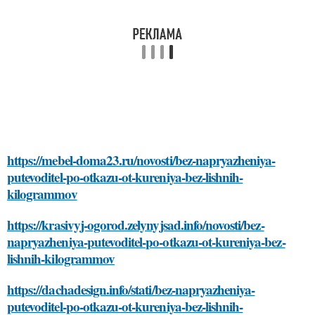
https://mebel-doma23.ru/novosti/bez-napryazheniya-
putevoditel-po-otkazu-ot-kureniya-bez-lishnih-
kilogrammov
https://krasivyj-ogorod.zelynyjsad.info/novosti/bez-
napryazheniya-putevoditel-po-otkazu-ot-kureniya-bez-
lishnih-kilogrammov
https://dachadesign.info/stati/bez-napryazheniya-
putevoditel-po-otkazu-ot-kureniya-bez-lishnih-