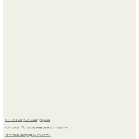
Итальяно веро: Орнелла мути упаковала чемоданы и
готовится обзавестись красным паспортом.
Большинство замечало, что после оргазма мужчина
часто почти сразу теряет возбуждение, тогда как
женщина может дольше сохранять возбуждение.
© 2026 Современная девушка
Контакты
Пользовательское соглашение
Политика конфидециальности