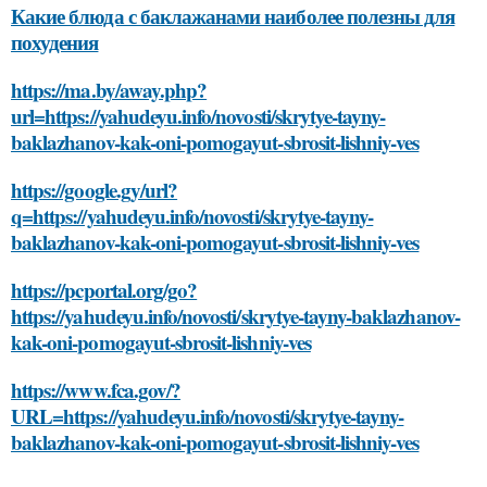
Какие блюда с баклажанами наиболее полезны для
похудения
https://ma.by/away.php?
url=https://yahudeyu.info/novosti/skrytye-tayny-
baklazhanov-kak-oni-pomogayut-sbrosit-lishniy-ves
https://google.gy/url?
q=https://yahudeyu.info/novosti/skrytye-tayny-
baklazhanov-kak-oni-pomogayut-sbrosit-lishniy-ves
https://pcportal.org/go?
https://yahudeyu.info/novosti/skrytye-tayny-baklazhanov-
kak-oni-pomogayut-sbrosit-lishniy-ves
https://www.fca.gov/?
URL=https://yahudeyu.info/novosti/skrytye-tayny-
baklazhanov-kak-oni-pomogayut-sbrosit-lishniy-ves