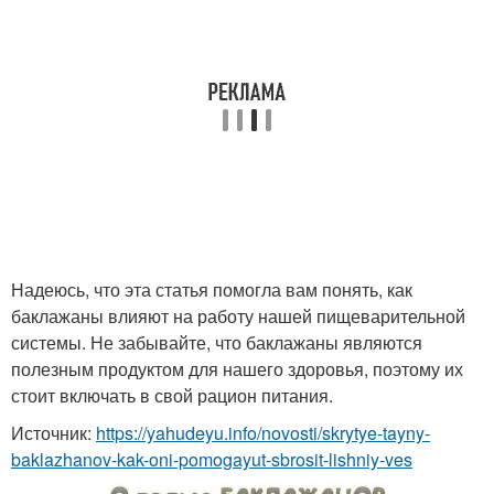
Надеюсь, что эта статья помогла вам понять, как
баклажаны влияют на работу нашей пищеварительной
системы. Не забывайте, что баклажаны являются
полезным продуктом для нашего здоровья, поэтому их
стоит включать в свой рацион питания.
Источник:
https://yahudeyu.info/novosti/skrytye-tayny-
baklazhanov-kak-oni-pomogayut-sbrosit-lishniy-ves