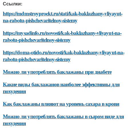
Ссылки:
https://mdmstroyproekt.ru/stati/kak-baklazhany-vliyayut-
na-rabotu-pishchevaritelnoy-sistemy
https://mysadinfo.ru/novosti/kak-baklazhany-vliyayut-na-
rabotu-pishchevaritelnoy-sistemy
https://doma-otido.ru/novosti/kak-baklazhany-vliyayut-na-
rabotu-pishchevaritelnoy-sistemy
Можно ли употреблять баклажаны при диабете
Какие виды баклажанов наиболее эффективны для
похудения
Как баклажаны влияют на уровень сахара в крови
Можно ли употреблять баклажаны в сыром виде для
похудения