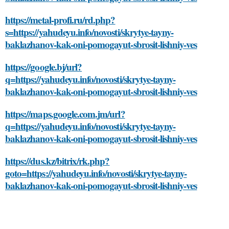
https://metal-profi.ru/rd.php?
s=https://yahudeyu.info/novosti/skrytye-tayny-
baklazhanov-kak-oni-pomogayut-sbrosit-lishniy-ves
https://google.bj/url?
q=https://yahudeyu.info/novosti/skrytye-tayny-
baklazhanov-kak-oni-pomogayut-sbrosit-lishniy-ves
https://maps.google.com.jm/url?
q=https://yahudeyu.info/novosti/skrytye-tayny-
baklazhanov-kak-oni-pomogayut-sbrosit-lishniy-ves
https://dus.kz/bitrix/rk.php?
goto=https://yahudeyu.info/novosti/skrytye-tayny-
baklazhanov-kak-oni-pomogayut-sbrosit-lishniy-ves