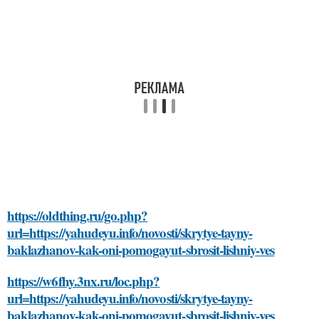
https://oldthing.ru/go.php?
url=https://yahudeyu.info/novosti/skrytye-tayny-
baklazhanov-kak-oni-pomogayut-sbrosit-lishniy-ves
https://w6fhy.3nx.ru/loc.php?
url=https://yahudeyu.info/novosti/skrytye-tayny-
baklazhanov-kak-oni-pomogayut-sbrosit-lishniy-ves