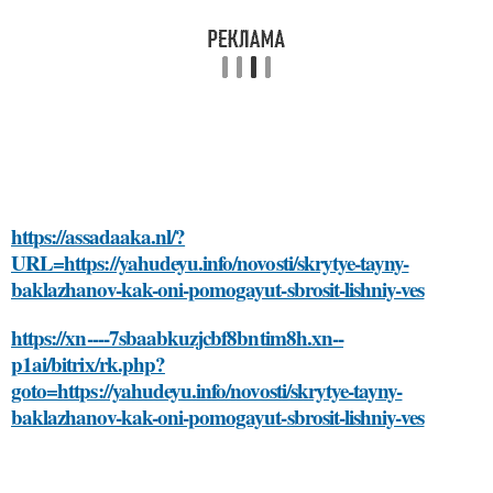
https://assadaaka.nl/?
URL=https://yahudeyu.info/novosti/skrytye-tayny-
baklazhanov-kak-oni-pomogayut-sbrosit-lishniy-ves
https://xn----7sbaabkuzjcbf8bntim8h.xn--
p1ai/bitrix/rk.php?
goto=https://yahudeyu.info/novosti/skrytye-tayny-
baklazhanov-kak-oni-pomogayut-sbrosit-lishniy-ves