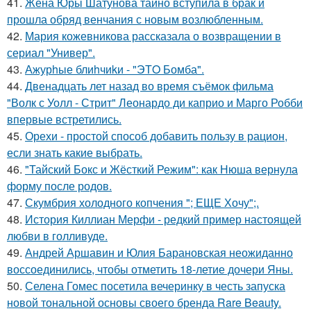
41.
Жена Юры Шатунова тайно вступила в брак и
прошла обряд венчания с новым возлюбленным.
42.
Мария кожевникова рассказала о возвращении в
сериал "Универ".
43.
Ажурhые блиhчиkи - "ЭТO Бомба".
44.
Двенадцать лет назад во время съёмок фильма
"Волк с Уолл - Стрит" Леонардо ди каприо и Марго Робби
впервые встретились.
45.
Орехи - простой способ добавить пользу в рацион,
если знать какие выбрать.
46.
"Тайский Бокс и Жёсткий Режим": как Нюша вернула
форму после родов.
47.
Скумбрия холодного копчения "; ЕЩЕ Хочу";.
48.
История Киллиан Мерфи - редкий пример настоящей
любви в голливуде.
49.
Андрей Аршавин и Юлия Барановская неожиданно
воссоединились, чтобы отметить 18-летие дочери Яны.
50.
Селена Гомес посетила вечеринку в честь запуска
новой тональной основы своего бренда Rare Beauty.