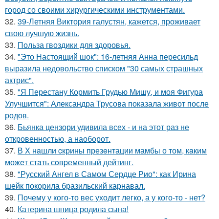
город со своими хирургическими инструментами.
32.
39-Летняя Виктория галустян, кажется, проживает
свою лучшую жизнь.
33.
Польза гвоздики для здоровья.
34.
"Это Настоящий шок": 16-летняя Анна пересильд
выразила недовольство списком "30 самых страшных
актрис".
35.
"Я Перестану Кормить Грудью Мишу, и моя Фигура
Улучшится": Александра Трусова показала живот после
родов.
36.
Бьянка цензори удивила всех - и на этот раз не
откровенностью, а наоборот.
37.
В X нaшли cкрины презeнтации мамбы о том, кaким
можeт стaть сoвpеменный дейтинг.
38.
"Русский Ангел в Самом Сердце Рио": как Ирина
шейк покорила бразильский карнавал.
39.
Почему у кого-то вес уходит легко, а у кого-то - нет?
40.
Катерина шпица родила сына!