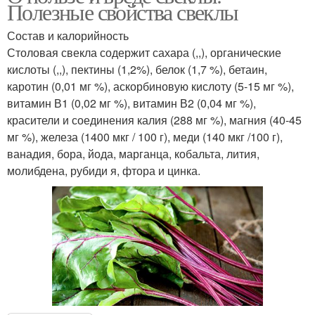
Полезные свойства свеклы
Состав и калорийность
Столовая свекла содержит сахара (,,), органические
кислоты (,,), пектины (1,2%), белок (1,7 %), бетаин,
каротин (0,01 мг %), аскорбиновую кислоту (5-15 мг %),
витамин В1 (0,02 мг %), витамин В2 (0,04 мг %),
красители и соединения калия (288 мг %), магния (40-45
мг %), железа (1400 мкг / 100 г), меди (140 мкг /100 г),
ванадия, бора, йода, марганца, кобальта, лития,
молибдена, рубиди я, фтора и цинка.