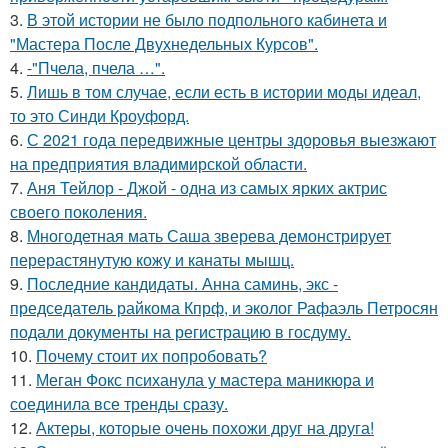
3.
В этой истории не было подпольного кабинета и
"Мастера После Двухнедельных Курсов".
4.
-"Пчела, пчела …".
5.
Лишь в том случае, если есть в истории моды идеал,
то это Синди Кроуфорд.
6.
С 2021 года передвижные центры здоровья выезжают
на предприятия владимирской области.
7.
Аня Тейлор - Джой - одна из самых ярких актрис
своего поколения.
8.
Многодетная мать Саша зверева демонстрирует
перерастянутую кожу и канаты мышц.
9.
Последние кандидаты. Анна саминь, экс -
председатель райкома Кпрф, и эколог Рафаэль Петросян
подали документы на регистрацию в госдуму.
10.
Почему стоит их попробовать?
11.
Меган Фокс психанула у мастера маникюра и
соединила все тренды сразу.
12.
Актеры, которые очень похожи друг на друга!