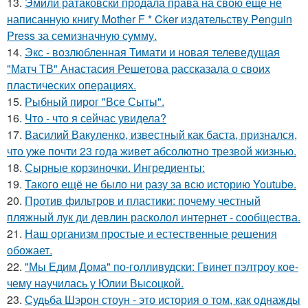
13.
Эмили ратаковски продала права на свою ещё не
написанную книгу Mother F * Cker издательству Penguin
Press за семизначную сумму.
14.
Экс - возлюбленная Тимати и новая телеведущая
"Матч ТВ" Анастасия Решетова рассказала о своих
пластических операциях.
15.
Рыбный пирог "Все Сыты".
16.
Что - что я сейчас увидела?
17.
Василий Вакуленко, известный как баста, признался,
что уже почти 23 года живет абсолютно трезвой жизнью.
18.
Сырные корзиночки. Ингредиенты:
19.
Такого ещё не было ни разу за всю историю Youtube.
20.
Против фильтров и пластики: почему честный
пляжный лук ди девлин расколол интернет - сообщества.
21.
Наш организм простые и естественные решения
обожает.
22.
"Мы Едим Дома" по-голливудски: Гвинет пэлтроу кое-
чему научилась у Юлии Высоцкой.
23.
Судьба Шэрон стоун - это история о том, как однажды