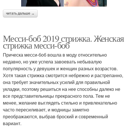
читать дальше →
Месси-боб 2019 стрижка. Женская
стрижка месси-боб
Прическа месси-боб вошла в моду относительно
недавно, но уже успела завоевать небывалую
популярность у девушек и женщин разных возрастов.
Хотя такая стрижка смотрится небрежно и растрепанно,
она требует значительных усилий для правильной
укладки, поэтому решиться на нее способны далеко не
все представительницы прекрасного пола. Тем не
менее, желание выглядеть стильно и привлекательно
часто пересиливает, и модницы заметно
преображаются, выбрав броский и современный
вариант.