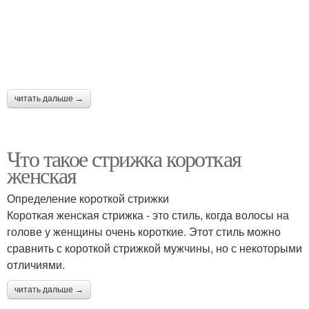
Стрижки на кудрявые
Модные стрижки
волосы
читать дальше →
Стрижки для девушек
Каскадные стрижки
Что такое стрижка короткая
женская
Стрижки на вьющиеся
Определение короткой стрижки
Мужские стрижки
волосы
Короткая женская стрижка - это стиль, когда волосы на
голове у женщины очень короткие. Этот стиль можно
сравнить с короткой стрижкой мужчины, но с некоторыми
отличиями.
Стрижки с учетом
Красивые стрижки
читать дальше →