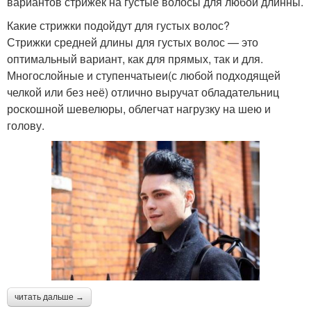
вариантов стрижек на густые волосы для любой длинны.
Какие стрижки подойдут для густых волос?
Стрижки средней длины для густых волос — это
оптимальный вариант, как для прямых, так и для.
Многослойные и ступенчатыеи(с любой подходящей
челкой или без неё) отлично выручат обладательниц
роскошной шевелюры, облегчат нагрузку на шею и
голову.
читать дальше →