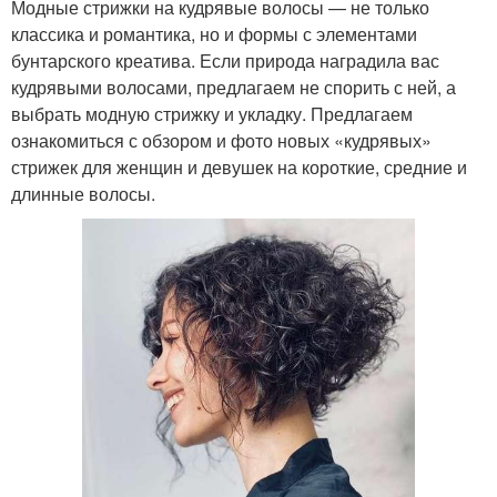
Модные стрижки на кудрявые волосы — не только
классика и романтика, но и формы с элементами
бунтарского креатива. Если природа наградила вас
кудрявыми волосами, предлагаем не спорить с ней, а
выбрать модную стрижку и укладку.⁣⁣ Предлагаем
ознакомиться с обзором и фото новых «кудрявых»
стрижек для женщин и девушек на короткие, средние и
длинные волосы.