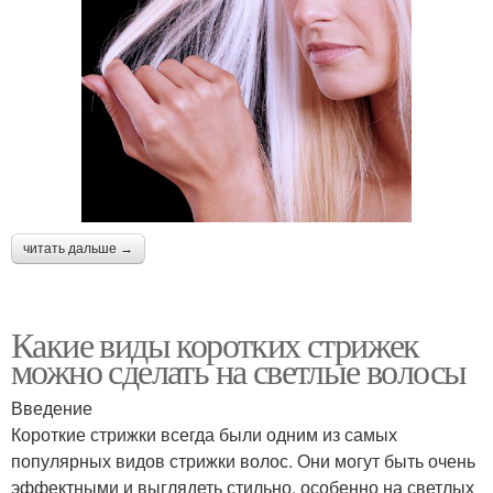
читать дальше →
Какие виды коротких стрижек
можно сделать на светлые волосы
Введение
Короткие стрижки всегда были одним из самых
популярных видов стрижки волос. Они могут быть очень
эффектными и выглядеть стильно, особенно на светлых