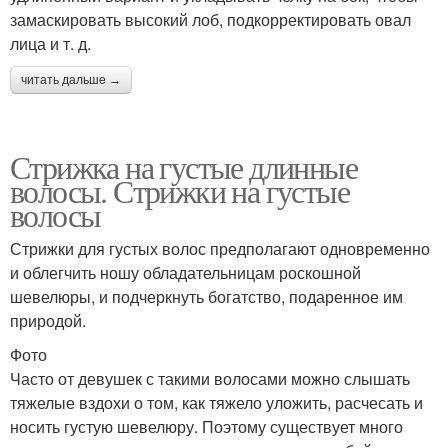
замаскировать высокий лоб, подкорректировать овал
лица и т. д.
читать дальше →
Стрижка на густые длинные
волосы. Стрижки на густые
волосы
Стрижки для густых волос предполагают одновременно
и облегчить ношу обладательницам роскошной
шевелюры, и подчеркнуть богатство, подаренное им
природой.
Фото
Часто от девушек с такими волосами можно слышать
тяжелые вздохи о том, как тяжело уложить, расчесать и
носить густую шевелюру. Поэтому существует много