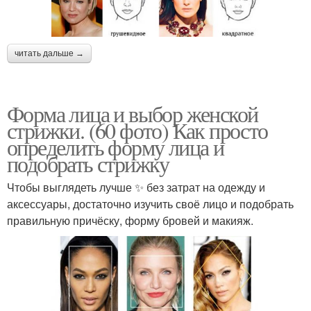
читать дальше →
Форма лица и выбор женской
стрижки. (60 фото) Как просто
определить форму лица и
подобрать стрижку
Чтобы выглядеть лучше ✨ без затрат на одежду и
аксессуары, достаточно изучить своё лицо и подобрать
правильную причёску, форму бровей и макияж.