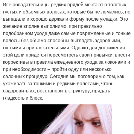
Все обладательницы редких прядей мечтают о толстых,
густых и объемных волосах, которые бы не ломались, не
выпадали и хорошо держали форму после укладки. Это
желание вполне выполнимо: при правильно
подобранном уходе даже самые поврежденные и тонкие
волосы без объема способны выглядеть здоровыми,
густыми и привлекательными. Однако для достижения
этой цели придется пересмотреть свои привычки, внести
коррективы в правила ежедневного ухода за локонами и
при необходимости – пройти одну или несколько
салонных процедур. Сегодня мы поговорим о том, как
ухаживать за тонкими и редкими волосами, чтобы
оздоровить их, восстановить структуру, придать
гладкость и блеск.