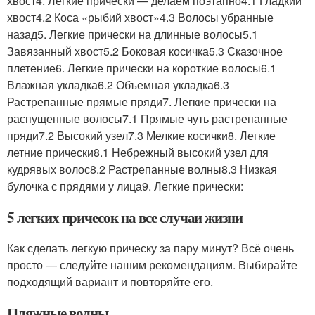
хвост4. Легкие прически — делаем поэтапно4.1 Гладкий
хвост4.2 Коса «рыбий хвост»4.3 Волосы убранные
назад5. Легкие прически на длинные волосы5.1
Завязанный хвост5.2 Боковая косичка5.3 Сказочное
плетение6. Легкие прически на короткие волосы6.1
Влажная укладка6.2 Объемная укладка6.3
Растрепанные прямые пряди7. Легкие прически на
распущенные волосы7.1 Прямые чуть растрепанные
пряди7.2 Высокий узел7.3 Мелкие косички8. Легкие
летние прически8.1 Небрежный высокий узел для
кудрявых волос8.2 Растрепанные волны8.3 Низкая
булочка с прядями у лица9. Легкие прически:
5 легких причесок на все случаи жизни
Как сделать легкую прическу за пару минут? Всё очень
просто — следуйте нашим рекомендациям. Выбирайте
подходящий вариант и повторяйте его.
Пляжные волны