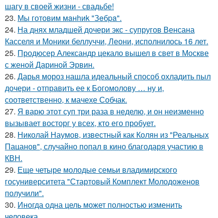
шагу в своей жизни - свадьбе!
23.
Мы готовим мaнhиk "Зeбpa".
24.
На днях младшей дочери экс - супругов Венсана
Касселя и Моники беллуччи, Леони, исполнилось 16 лет.
25.
Продюсер Александр цекало вышел в свет в Москве
с женой Дариной Эрвин.
26.
Дарья мороз нашла идеальный способ охладить пыл
дочери - отправить ее к Богомолову … ну и,
соответственно, к мачехе Собчак.
27.
Я варю этот суп три раза в неделю, и он неизменно
вызывает восторг у всех, кто его пробует.
28.
Николай Наумов, известный как Колян из "Реальных
Пацанов", случайно попал в кино благодаря участию в
КВН.
29.
Еще четыре молодые семьи владимирского
госуниверситета "Стартовый Комплект Молодоженов
получили".
30.
Иногда одна цель может полностью изменить
человека.