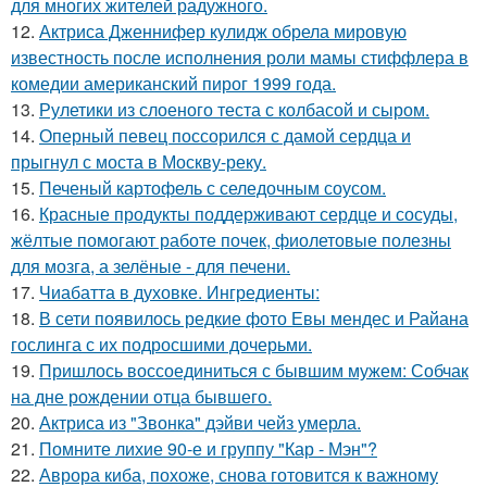
для многих жителей радужного.
12.
Актриса Дженнифер кулидж обрела мировую
известность после исполнения роли мамы стиффлера в
комедии американский пирог 1999 года.
13.
Рулетики из слоеного теста с колбасой и сыром.
14.
Оперный певец поссорился с дамой сердца и
прыгнул с моста в Москву-реку.
15.
Печеный картофель с селедочным соусом.
16.
Красные продукты поддерживают сердце и сосуды,
жёлтые помогают работе почек, фиолетовые полезны
для мозга, а зелёные - для печени.
17.
Чиабатта в духовке. Ингредиенты:
18.
В сети появилось редкие фото Евы мендес и Райана
гослинга с их подросшими дочерьми.
19.
Пришлось воссоединиться с бывшим мужем: Собчак
на дне рождении отца бывшего.
20.
Актриса из "Звонка" дэйви чейз умерла.
21.
Помните лихие 90-е и группу "Кар - Мэн"?
22.
Аврора киба, похоже, снова готовится к важному