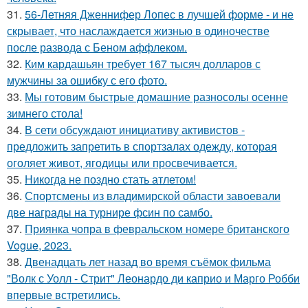
31.
56-Летняя Дженнифер Лопес в лучшей форме - и не
скрывает, что наслаждается жизнью в одиночестве
после развода с Беном аффлеком.
32.
Ким кардашьян требует 167 тысяч долларов с
мужчины за ошибку с его фото.
33.
Мы готовим быстрые домашние разносолы осенне
зимнего стола!
34.
В сети обсуждают инициативу активистов -
предложить запретить в спортзалах одежду, которая
оголяет живот, ягодицы или просвечивается.
35.
Никогда не поздно стать атлетом!
36.
Спортсмены из владимирской области завоевали
две награды на турнире фсин по самбо.
37.
Приянка чопра в февральском номере британского
Vogue, 2023.
38.
Двенадцать лет назад во время съёмок фильма
"Волк с Уолл - Стрит" Леонардо ди каприо и Марго Робби
впервые встретились.