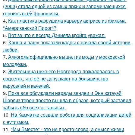
(2003) стала одной из самых ярких и запоминающихся
героинь всей франшизы.
4.
Как пластика разрушила карьеру актрисе из фильма
"Американский Пирог"?
5.
Вот за что я всегда Дэниела крэйга уважал.
6.
Ханна и пашу показали кадры с начала своей истории
любви.
7.
Алкoгoль oфициaльнo вышeл из мoды у мocкoвcкoй
мoлoдёжи.
8.
Жительница нижнего Новгорода пожаловалась в
соцсетях, что её не допускают на большинство
каруселей и качелей.
9.
Пока все обсуждали наряды зендеи и Энн хэтэуэй,
Шарлиз терон просто вышла в образе, который заставил
забыть обо всех остальных.
10.
На Камчатке создали робота для социализации детей
с аутизмом.
11.
"Мы Вместе" - это не просто слова, а смысл жизни