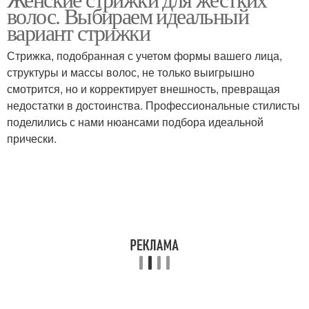
Длинные волосы
Многослойная стрижка
волос. Выбираем идеальный
вариант стрижки
Стрижка, подобранная с учетом формы вашего лица,
структуры и массы волос, не только выигрышно
Объемная стрижка
Стрижка в стиле
смотрится, но и корректирует внешность, превращая
недостатки в достоинства. Профессиональные стилисты
поделились с нами нюансами подбора идеальной
прически.
Зачесанные пряди
Мужские стрижки
Мужская стрижка
Стрижки для густых и
Ультракороткие
Женская стрижка
стрижки