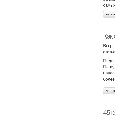
самых
читат
Как 
Вы ре
стать
Подго
Перед
нанес
более
читат
45 