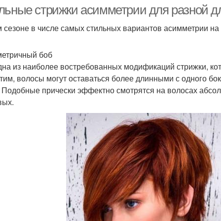
льные стрижки асимметрии для разной д
м сезоне в числе самых стильных вариантов асимметрии на
рижки для густых и
Женская стрижка
етричный боб
дна из наиболее востребованных модификаций стрижки, кот
тим, волосы могут оставаться более длинными с одного бок
. Подобные прически эффектно смотрятся на волосах абсолю
вых.