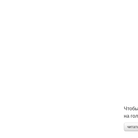
Чтобы
на гол
читат