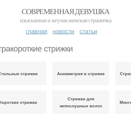
СОВРЕМЕННАЯ ДЕВУШКА
изысканная и жгучая женская страничка
главная
новости
статьи
тракороткие стрижки
Стильные стрижки
Асимметрия в стрижке
Стри
Стрижки для
Короткие стрижки
Мног
непослушных волос
Объемная стрижка
Стрижка в стиле
Му