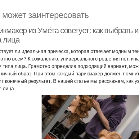
 может заинтересовать
икмахер из Умёта советует: как выбрать 
а лица
твует ли идеальная прическа, которая отвечает модным тен
ютно всем? К сожалению, универсального решения нет, и 
м типа лица. Грамотно определив подходящий вариант, можн
ничный образ. При этом каждый парикмахер должен помнить
ит конечный результат. В нашей статье мы расскажем, как у
 лица.