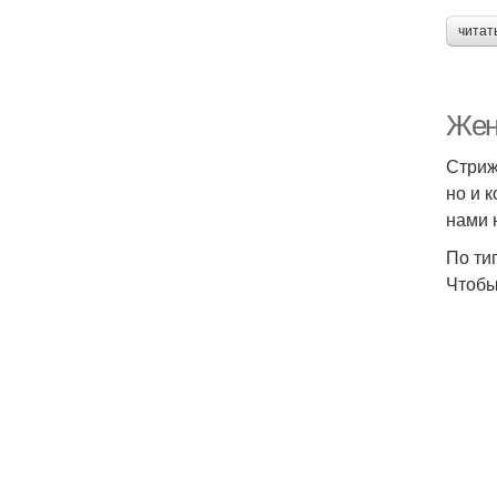
читат
Жен
Стриж
но и 
нами 
По ти
Чтобы