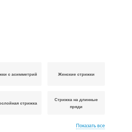
жки с асимметрий
Женские стрижки
Стрижка на длинные
ослойная стрижка
пряди
Показать все
жские стрижки
Мужская стрижка