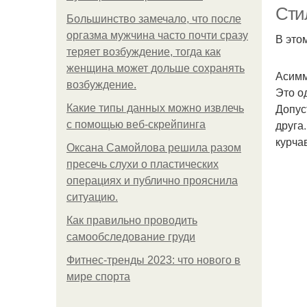
Сти
Большинство замечало, что после
оргазма мужчина часто почти сразу
В это
теряет возбуждение, тогда как
Ст
женщина может дольше сохранять
Асимм
возбуждение.
Это о
Допус
Какие типы данных можно извлечь
друга
с помощью веб-скрейпинга
курча
Оксана Самойлова решила разом
пресечь слухи о пластических
операциях и публично прояснила
ситуацию.
Как правильно проводить
самообследование груди
Фитнес-тренды 2023: что нового в
мире спорта