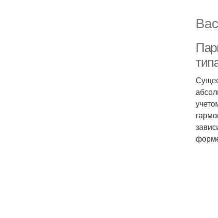
Вас
Пар
тип
Сущес
абсол
учето
гармо
завис
форме