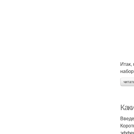
Итак,
набор
читат
Как
Введ
Корот
эффек