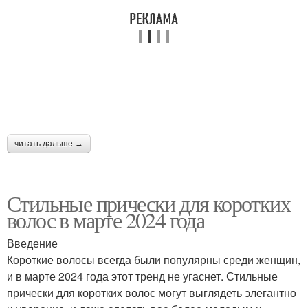
Стрижки на редкие
Стрижки для тонких и
волосы
Стрижки на жидкие
Модные стрижки
волосы
читать дальше →
Стрижка на редкие
Стильные прически для коротких
Практичные стрижки
волосы
волос в марте 2024 года
Введение
Короткие волосы всегда были популярны среди женщин,
Стрижка для тонких
и в марте 2024 года этот тренд не угаснет. Стильные
Женская стрижка
волос
прически для коротких волос могут выглядеть элегантно