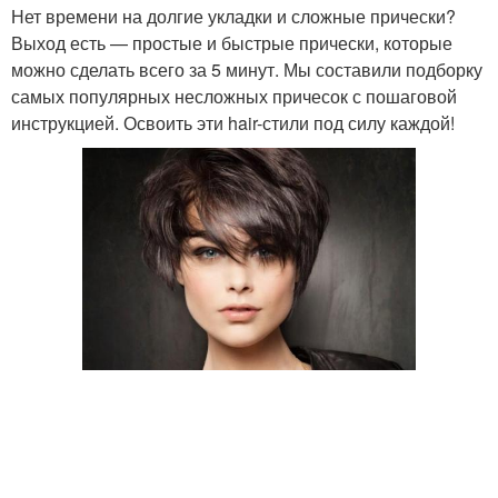
Нет времени на долгие укладки и сложные прически?
Выход есть — простые и быстрые прически, которые
можно сделать всего за 5 минут. Мы составили подборку
Привлекательная
самых популярных несложных причесок с пошаговой
Озорная стрижка
стрижка
инструкцией. Освоить эти hair-стили под силу каждой!
Стрижки на густые
Итальянская стрижка
волосы
Стрижки для тонких
Возрастные стрижки
волос
Стрижки на тонкие
Стрижки на тонкие и
волосы