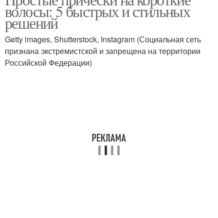
волосы: 5 быстрых и стильных
непослушных волос
прямые
решений
Getty images, Shutterstock, Instagram (Социальная сеть
признана экстремистской и запрещена на территории
Мужские стрижки
Стрижки без укладки
Российской Федерации)
Рваные стрижки
Стрижка без укладки
Французская лесенка
Объемная стрижка
Стрижки на средние
Классные стрижки
волосы