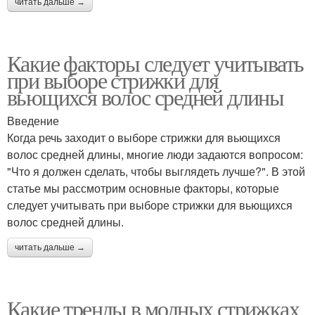
читать дальше →
Какие факторы следует учитывать
при выборе стрижки для
вьющихся волос средней длины
Введение
Когда речь заходит о выборе стрижки для вьющихся
волос средней длины, многие люди задаются вопросом:
"Что я должен сделать, чтобы выглядеть лучше?". В этой
статье мы рассмотрим основные факторы, которые
следует учитывать при выборе стрижки для вьющихся
волос средней длины.
читать дальше →
Какие тренды в модных стрижках