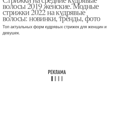
Каскадные стрижки
Мужские стрижки
волосы 2019 женские. Модные
стрижки 2022 на кудрявые
волосы: новинки, тренды, фото
Стрижки на вьющиеся
Топ актуальных форм кудрявых стрижек для женщин и
Женские стрижки
волосы
девушек.
Стрижки по типу
Женская стрижка
Стрижка на кудрявые
Красивые стрижки
волосы
Стрижки для вьющихся
Стрижки для кудрявых
волос
волос