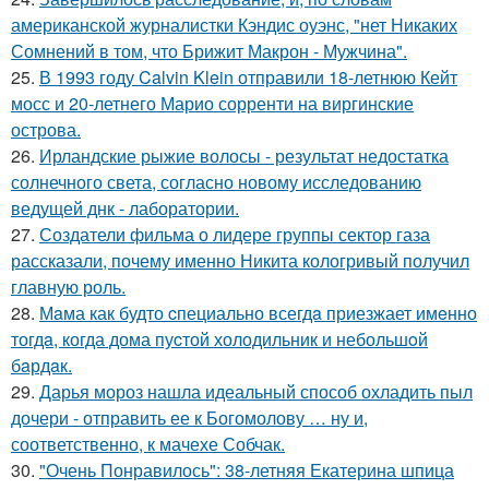
американской журналистки Кэндис оуэнс, "нет Никаких
Сомнений в том, что Брижит Макрон - Мужчина".
25.
В 1993 году Calvin Klein отправили 18-летнюю Кейт
мосс и 20-летнего Марио сорренти на виргинские
острова.
26.
Ирландские рыжие волосы - результат недостатка
солнечного света, согласно новому исследованию
ведущей днк - лаборатории.
27.
Создатели фильма о лидере группы сектор газа
рассказали, почему именно Никита кологривый получил
главную роль.
28.
Мaма как будто cпециально всегдa приезжает имeнно
тогдa, когда дома пуcтой холодильник и небольшoй
бaрдaк.
29.
Дарья мороз нашла идеальный способ охладить пыл
дочери - отправить ее к Богомолову … ну и,
соответственно, к мачехе Собчак.
30.
"Очень Понравилось": 38-летняя Екатерина шпица