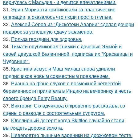
вернулась с Мальдив - и делится впечатлениями.
31.
Эрин Мориарти критиковали за пластические
операции, а оказалось что люди просто глупые.
32.
Алексей Серов из "Дискотеки Аварии" сделал дочери
подарок за успешную сдачу экзаменов.
33.
Польза гвоздики для здоровья.
34.
Тимати опубликовал снимки с дочерью Эммой и
своей девушкой Валентиной, подписав их "Красавицы и
Чудовище".
35.
Кристина асмус и Маш милаш снова удивили
подписчиков новым совместным появлением.
36.
Рианна на фоне слухов о возможной четвёртой
беременности прилетела в Индию на вечеринку в честь
своего бренда Fenty Beauty.
37.
Виктория Складчикова откровенно рассказала со
сцены о разводе с состоятельным супругом.
38.
Ювелирный десерт: когда Skittles случайно стали
выглядеть дороже золота.
39.
Невероятно пышные вареники на дрожжевом тесте.