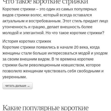
Что такое короткие стрижки
Короткие стрижки – это один из самых популярных
видов стрижки волос, который всегда оставался
актуальным и востребованным. Этот стиль придает лицо
утонченность и грацию, делает внешность более
молодой и элегантной. Но что такое короткие стрижки?
История коротких стрижек
Короткие стрижки появились в начале 20 века, когда
женщины стали больше интересоваться модой и уходом
за своим внешним видом. В те времена короткие
стрижки были революционным новшеством, которое
позволило женщинам чувствовать себя свободными и
уверенными.
читать дальше →
Какие популярные короткие