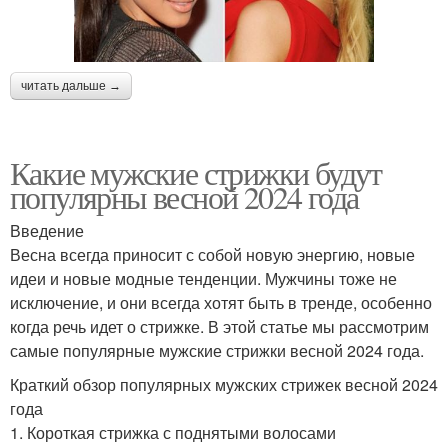
читать дальше →
Какие мужские стрижки будут
популярны весной 2024 года
Введение
Весна всегда приносит с собой новую энергию, новые
идеи и новые модные тенденции. Мужчины тоже не
исключение, и они всегда хотят быть в тренде, особенно
когда речь идет о стрижке. В этой статье мы рассмотрим
самые популярные мужские стрижки весной 2024 года.
Краткий обзор популярных мужских стрижек весной 2024
года
1. Короткая стрижка с поднятыми волосами