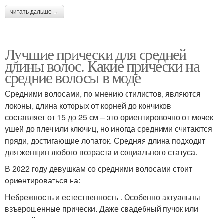
читать дальше →
Стрижки для редких
Короткие стрижки
волос
Лучшие прически для средней
длины волос. Какие прически на
средние волосы в моде
Стрижки на короткие
Женские стрижки
волосы
Средними волосами, по мнению стилистов, являются
локоны, длина которых от корней до кончиков
составляет от 15 до 25 см – это ориентировочно от мочек
ушей до плеч или ключиц, но иногда средними считаются
Женская стрижка
Креативные стрижки
пряди, достигающие лопаток. Средняя длина подходит
для женщин любого возраста и социального статуса.
В 2022 году девушкам со средними волосами стоит
ориентироваться на:
Стрижки на средние
Стрижки для тонких и
прямые
Небрежность и естественность . Особенно актуальны
взъерошенные прически. Даже свадебный пучок или