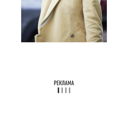
Длины с пробором
Стрижки с челкой
Стрижки для тонких
Эффектная стрижка
волос
Средние стрижки
Брови в средних и
Стрижки на тонкие
Длинные стрижки
волосы