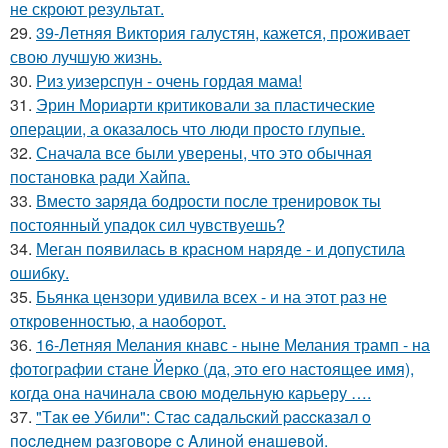
не скроют результат.
29.
39-Летняя Виктория галустян, кажется, проживает
свою лучшую жизнь.
30.
Риз уизерспун - очень гордая мама!
31.
Эрин Мориарти критиковали за пластические
операции, а оказалось что люди просто глупые.
32.
Сначала все были уверены, что это обычная
постановка ради Хайпа.
33.
Вместо заряда бодрости после тренировок ты
постоянный упадок сил чувствуешь?
34.
Меган появилась в красном наряде - и допустила
ошибку.
35.
Бьянка цензори удивила всех - и на этот раз не
откровенностью, а наоборот.
36.
16-Летняя Мелания кнавс - ныне Мелания трамп - на
фотографии стане Йерко (да, это его настоящее имя),
когда она начинала свою модельную карьеру ….
37.
"Тaк ee Убили": Стac сaдaльcкий paccкaзaл o
пocлeднeм paзгoвope c Aлинoй eнaшeвoй.