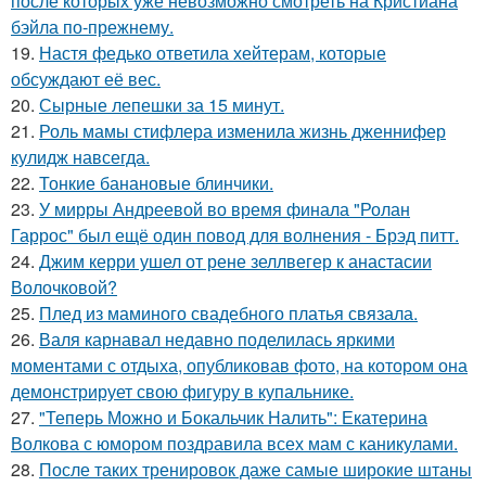
после которых уже невозможно смотреть на Кристиана
бэйла по-прежнему.
19.
Настя федько ответила хейтерам, которые
обсуждают её вес.
20.
Сырные лепешки за 15 минут.
21.
Роль мамы стифлера изменила жизнь дженнифер
кулидж навсегда.
22.
Тонкие банановые блинчики.
23.
У мирры Андреевой во время финала "Ролан
Гаррос" был ещё один повод для волнения - Брэд питт.
24.
Джим керри ушел от рене зеллвегер к анастасии
Волочковой?
25.
Плед из маминого свадебного платья связала.
26.
Валя карнавал недавно поделилась яркими
моментами с отдыха, опубликовав фото, на котором она
демонстрирует свою фигуру в купальнике.
27.
"Теперь Можно и Бокальчик Налить": Екатерина
Волкова с юмором поздравила всех мам с каникулами.
28.
После таких тренировок даже самые широкие штаны