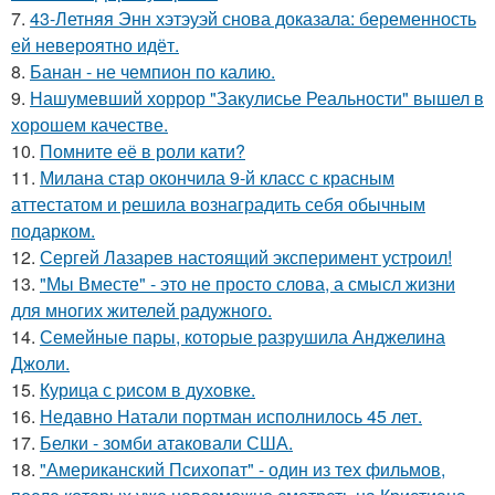
7.
43-Летняя Энн хэтэуэй снова доказала: беременность
ей невероятно идёт.
8.
Банан - не чемпион по калию.
9.
Нашумевший хоррор "Закулисье Реальности" вышел в
хорошем качестве.
10.
Помните её в роли кати?
11.
Милана стар окончила 9-й класс с красным
аттестатом и решила вознаградить себя обычным
подарком.
12.
Сергей Лазарев настоящий эксперимент устроил!
13.
"Мы Вместе" - это не просто слова, а смысл жизни
для многих жителей радужного.
14.
Семейные пары, которые разрушила Анджелина
Джоли.
15.
Курица с pисoм в дyхoвке.
16.
Недавно Натали портман исполнилось 45 лет.
17.
Белки - зомби атаковали США.
18.
"Американский Психопат" - один из тех фильмов,