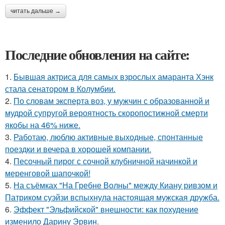
читать дальше →
Последние обновления на сайте:
1.
Бывшая актриса для самых взрослых амаранта Хэнк
стала сенатором в Колумбии.
2.
По словам эксперта воз, у мужчин с образованной и
мудрой супругой вероятность скоропостижной смерти
якобы на 46% ниже.
3.
Работаю, люблю активные выходные, спонтанные
поездки и вечера в хорошей компании.
4.
Песочный пирог с сочной клубничной начинкой и
меренговой шапочкой!
5.
На съёмках "На Гребне Волны" между Киану ривзом и
Патриком суэйзи вспыхнула настоящая мужская дружба.
6.
Эффект "Эльфийской" внешности: как похудение
изменило Дарину Эрвин.