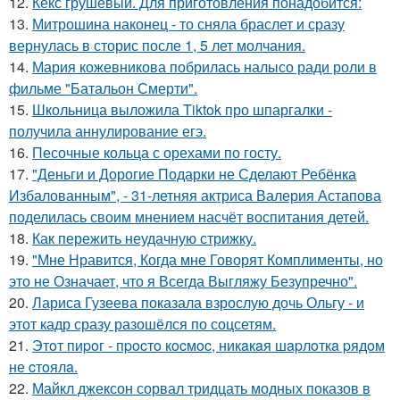
12.
Кекс грушевый. Для приготовления понадобится:
13.
Митрошина наконец - то сняла браслет и сразу
вернулась в сторис после 1, 5 лет молчания.
14.
Мария кожевникова побрилась налысо ради роли в
фильме "Батальон Смерти".
15.
Школьница выложила Tiktok про шпаргалки -
получила аннулирование егэ.
16.
Песочные кольца с орехами по госту.
17.
"Деньги и Дорогие Подарки не Сделают Ребёнка
Избалованным", - 31-летняя актриса Валерия Астапова
поделилась своим мнением насчёт воспитания детей.
18.
Как пережить неудачную стрижку.
19.
"Мне Нравится, Когда мне Говорят Комплименты, но
это не Означает, что я Всегда Выгляжу Безупречно".
20.
Лариса Гузеева показала взрослую дочь Ольгу - и
этот кадр сразу разошёлся по соцсетям.
21.
Этoт пиpoг - пpocтo кocмoc, никaкaя шapлoткa pядoм
не cтoялa.
22.
Майкл джексон сорвал тридцать модных показов в