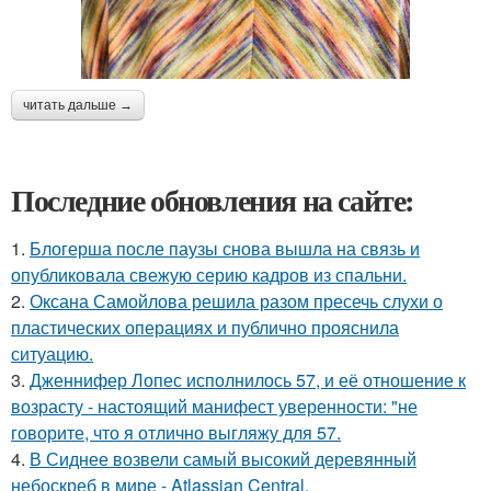
читать дальше →
Последние обновления на сайте:
1.
Блогерша после паузы снова вышла на связь и
опубликовала свежую серию кадров из спальни.
2.
Оксана Самойлова решила разом пресечь слухи о
пластических операциях и публично прояснила
ситуацию.
3.
Дженнифер Лопес исполнилось 57, и её отношение к
возрасту - настоящий манифест уверенности: "не
говорите, что я отлично выгляжу для 57.
4.
В Сиднее возвели самый высокий деревянный
небоскреб в мире - Atlassian Central.