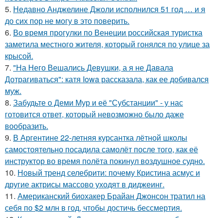
5.
Недавно Анджелине Джоли исполнился 51 год … и я
до сих пор не могу в это поверить.
6.
Во время прогулки по Венеции российская туристка
заметила местного жителя, который гонялся по улице за
крысой.
7.
"На Него Вешались Девушки, а я не Давала
Дотрагиваться": катя Iowa рассказала, как ее добивался
муж.
8.
Забудьте о Деми Мур и её "Субстанции" - у нас
готовится ответ, который невозможно было даже
вообразить.
9.
В Аргентине 22-летняя курсантка лётной школы
самостоятельно посадила самолёт после того, как её
инструктор во время полёта покинул воздушное судно.
10.
Новый тренд селебрити: почему Кристина асмус и
другие актрисы массово уходят в диджеинг.
11.
Американский биохакер Брайан Джонсон тратил на
себя по $2 млн в год, чтобы достичь бессмертия.