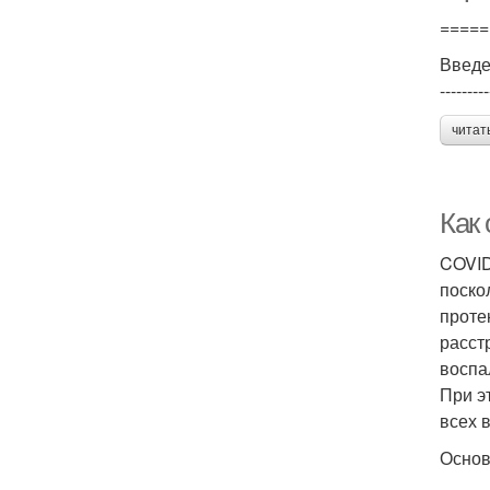
=====
Введ
---------
читат
Как
COVID
поско
проте
расст
воспа
При э
всех 
Основ