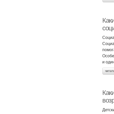
Как
соц
Социа
Социа
помог
Особе
и оди
читат
Каки
воз
Детск