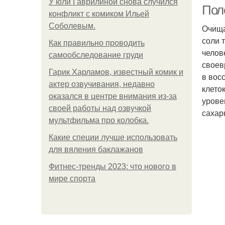
У юли Гаврилиной снова случился
Пол
конфликт с комиком Ильей
Соболевым.
Очища
соли 
К
Как правильно проводить
челов
самообследование груди
своев
Гарик Харламов, известный комик и
в вос
актер озвучивания, недавно
клето
К
оказался в центре внимания из-за
урове
своей работы над озвучкой
сахар
мультфильма про колобка.
Какие специи лучше использовать
К
для вяления баклажанов
Фитнес-тренды 2023: что нового в
мире спорта