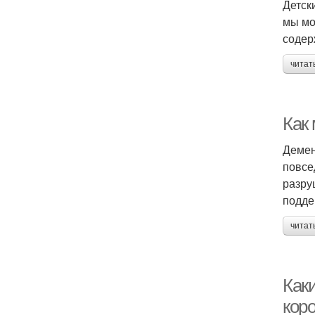
Детск
мы мо
содер
читат
Как
Демен
повсе
разру
подде
читат
Как
кор