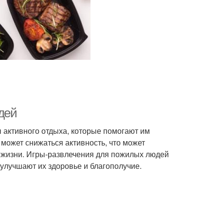
ели для пожилых
Мебель для пожилых
людей
людей
зваливания для
Отдых для пожилых
ожилых людей
людей
дей
 активного отдыха, которые помогают им
может снижаться активность, что может
а жизни. Игры-развлечения для пожилых людей
улучшают их здоровье и благополучие.