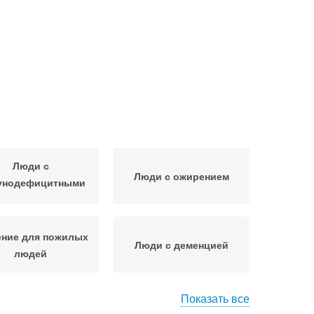
Люди с
Люди с ожирением
унодефицитными
состояниями
ение для пожилых
Люди с деменцией
людей
Показать все
сло-качалка для
Люди в повседневной