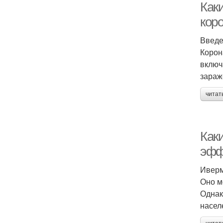
Как
коро
Введ
Корон
включ
зараж
читат
Как
эфф
Иверм
Оно м
Однак
насел