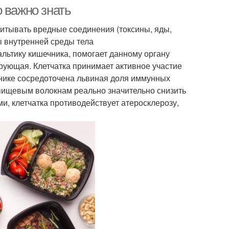
ожилых людей
жизни
 важно знать
итывать вредные соединения (токсины, яды,
ы внутренней среды тела
рьер для пожилых
Люди с восточными
ьтику кишечника, помогает данному органу
людей
генами
ующая. Клетчатка принимает активное участие
нике сосредоточена львиная доля иммунных
пищевым волокнам реально значительно снизить
Кресла для пожилых
век с проблемами
и, клетчатка противодействует атеросклерозу,
людей
ловек в кресле
Люди с аллергиями
 с ограниченными
Человек для удобства
озможностями