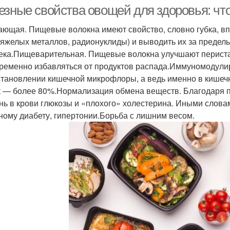
заболеваниями
п
езные свойства овощей для здоровья: что
ющая. Пищевые волокна имеют свойство, словно губка, вп
тяжелых металлов, радионуклиды) и выводить их за предел
ресло-качалки для
Дизайн для пожилых
Инте
ека.Пищеварительная. Пищевые волокна улучшают перистал
пожилых людей
людей
ременно избавляться от продуктов распада.Иммуномодулир
становлении кишечной микрофлоры, а ведь именно в кишеч
к — более 80%.Нормализация обмена веществ. Благодаря 
ресло для пожилых
Кресло для пожилого
Чело
нь в крови глюкозы и «плохого» холестерина. Иными словам
людей
человека
ному диабету, гипертонии.Борьба с лишним весом.
ресла для пожилого
Пожилой человек
Че
человека
Стул для пожилого
Стулья для пожилых
Люди
человека
людей
в