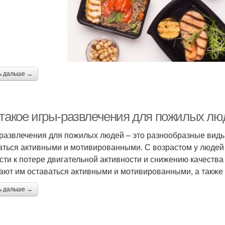
Меб
Люди с учетом
Человек с целью
овать для пожилых
Комоды для пожилых
Ра
ь дальше →
людей
людей
п
юди с ограниченной
 такое игры-развлечения для пожилых лю
подвижностью
развлечения для пожилых людей – это разнообразные виды
аться активными и мотивированными. С возрастом у людей 
сти к потере двигательной активности и снижению качеств
ают им оставаться активными и мотивированными, а также 
ь дальше →