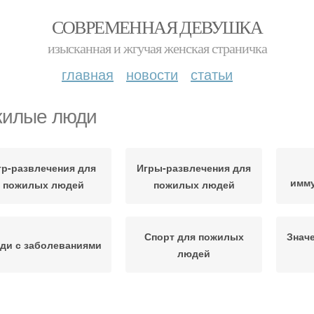
СОВРЕМЕННАЯ ДЕВУШКА
изысканная и жгучая женская страничка
главная
новости
статьи
илые люди
гр-развлечения для
Игры-развлечения для
имм
пожилых людей
пожилых людей
Спорт для пожилых
Знач
ди с заболеваниями
людей
Люди с предыдущими
Кре
Разные люди