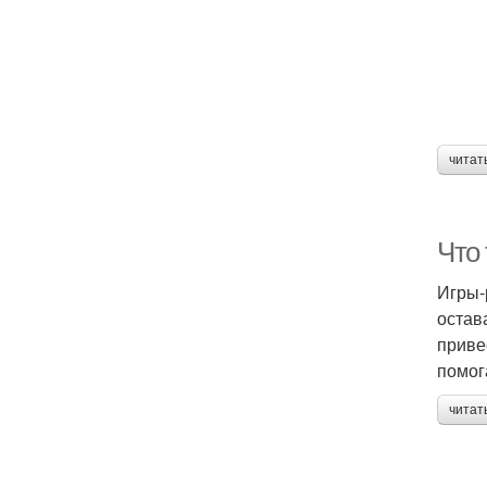
Кр
читат
Л
Что
Игры-
остав
приве
помог
читат