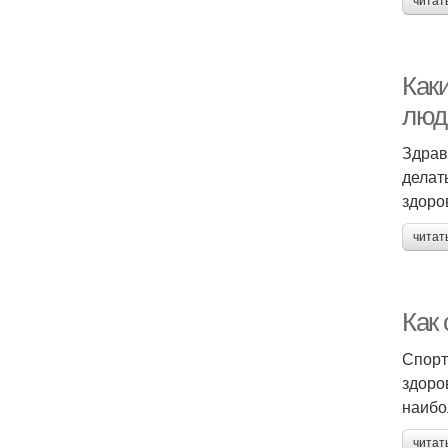
читат
Как
люд
Здрав
делат
здоро
читат
Как 
Спорт
здоро
наибо
читат