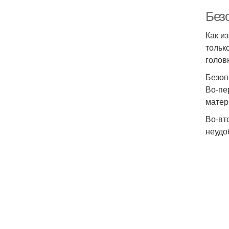
Без
Как и
тольк
голов
Безоп
Во-пе
матер
Во-вт
неудо