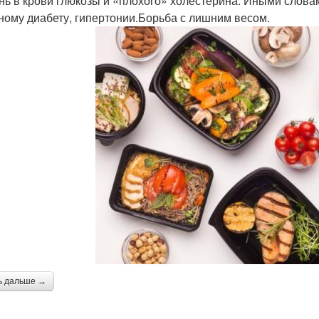
нь в крови глюкозы и «плохого» холестерина. Иными словам
ному диабету, гипертонии.Борьба с лишним весом.
ь дальше →