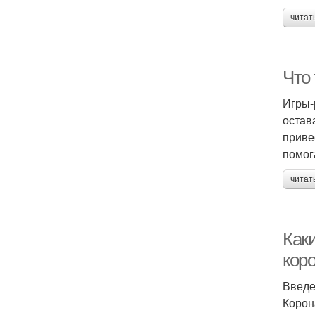
читат
Что
Игры-
остав
приве
помог
читат
Как
коро
Введ
Корон