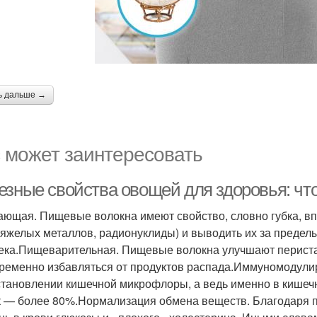
ь дальше →
 может заинтересовать
езные свойства овощей для здоровья: что
ющая. Пищевые волокна имеют свойство, словно губка, вп
тяжелых металлов, радионуклиды) и выводить их за предел
ека.Пищеварительная. Пищевые волокна улучшают перистал
ременно избавляться от продуктов распада.Иммуномодулир
становлении кишечной микрофлоры, а ведь именно в кишеч
к — более 80%.Нормализация обмена веществ. Благодаря 