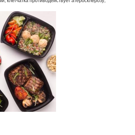
и, клетчатка противодействует атеросклерозу,