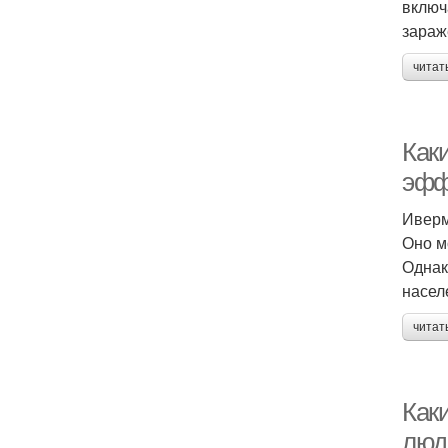
включ
зараж
читат
Как
эфф
Иверм
Оно м
Однак
насел
читат
Как
люд