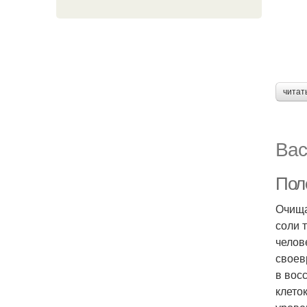
читат
Вас
Пол
Очища
соли 
челов
своев
в вос
клето