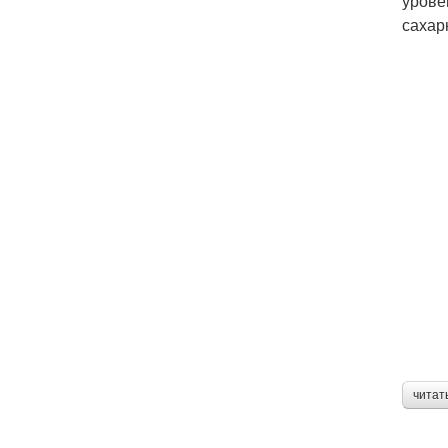
урове
сахар
читат