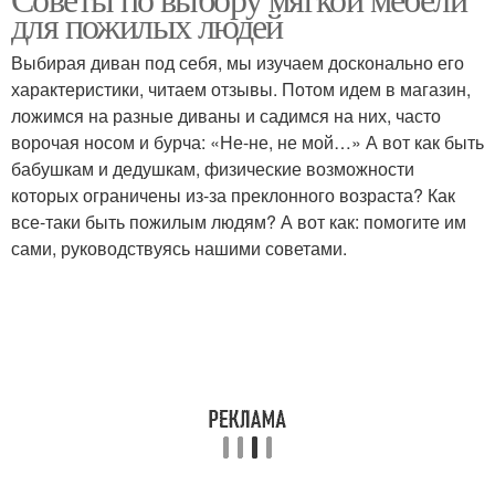
Удобная мебель
для пожилых людей
мебели
Выбирая диван под себя, мы изучаем досконально его
характеристики, читаем отзывы. Потом идем в магазин,
Мебель для пожилых
Кровать для пожилых
ложимся на разные диваны и садимся на них, часто
людей
людей
ворочая носом и бурча: «Не-не, не мой…» А вот как быть
бабушкам и дедушкам, физические возможности
которых ограничены из-за преклонного возраста? Как
все-таки быть пожилым людям? А вот как: помогите им
Комоды для пожилых
Пожилые люди
сами, руководствуясь нашими советами.
людей
Разваливания для
Отдых для пожилых
пожилых людей
людей
Люди с ограниченной
Мебели для облегчения
подвижностью