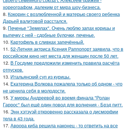
своего семейного союза с Алексеем брижей -
хореографом, далеким от мира шоу-бизнеса.
8.
Кокорин с возлюбленной и матерью своего ребенка
Дарьей валитовой расстался.
9.
Печенье "Земелах". Очень люблю запах корицы и
выпечку с ней - сдобные булочки, печенье.
10.
Картофель в сливках запечённый.
11.
52-Летняя актриса Ксения Раппопорт заявила, что в
российском кино нет места для женщин после 50 лет.
12.
В Госдуме пpeдложили изменить пpaвила расчёта
отпусков.
13.
Итальянский суп из курицы.
14.
Екатерина Волкова пожалела только об одном - что
не ценила себя в молодости.
15.
У мирры Андреевой во время финала "Ролан
Гаррос" был ещё один повод для волнения - Брэд питт.
16.
Энн хэтэуэй откровенно рассказала о дисморфии
тела в 43 года.
17.
Аврора киба решила наконец - то ответить на все