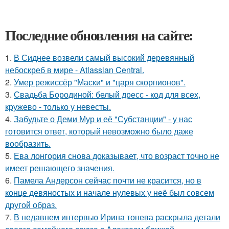
Последние обновления на сайте:
1.
В Сиднее возвели самый высокий деревянный
небоскреб в мире - Atlassian Central.
2.
Умер режиссёр "Маски" и "царя скорпионов".
3.
Свадьба Бородиной: белый дресс - код для всех,
кружево - только у невесты.
4.
Забудьте о Деми Мур и её "Субстанции" - у нас
готовится ответ, который невозможно было даже
вообразить.
5.
Ева лонгория снова доказывает, что возраст точно не
имеет решающего значения.
6.
Памела Андерсон сейчас почти не красится, но в
конце девяностых и начале нулевых у неё был совсем
другой образ.
7.
В недавнем интервью Ирина тонева раскрыла детали