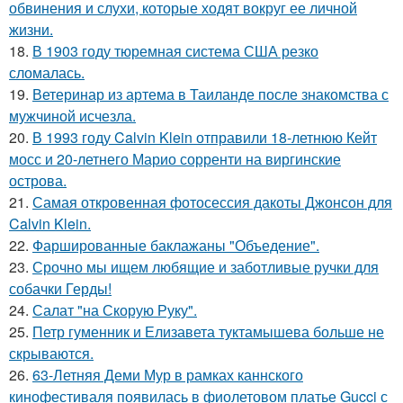
обвинения и слухи, которые ходят вокруг ее личной
жизни.
18.
В 1903 году тюремная система США резко
сломалась.
19.
Ветеринар из артема в Таиланде после знакомства с
мужчиной исчезла.
20.
В 1993 году Calvin Klein отправили 18-летнюю Кейт
мосс и 20-летнего Марио сорренти на виргинские
острова.
21.
Самая откровенная фотосессия дакоты Джонсон для
Calvin Klein.
22.
Фаршированные баклажаны "Объедение".
23.
Срочно мы ищем любящие и заботливые ручки для
собачки Герды!
24.
Салат "на Скорую Руку".
25.
Петр гуменник и Елизавета туктамышева больше не
скрываются.
26.
63-Летняя Деми Мур в рамках каннского
кинофестиваля появилась в фиолетовом платье Gucci с