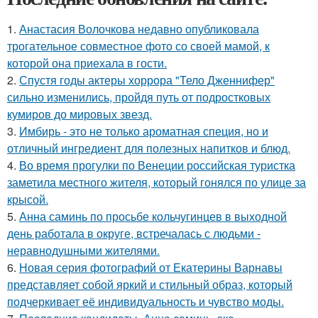
1.
Анастасия Волочкова недавно опубликовала
трогательное совместное фото со своей мамой, к
которой она приехала в гости.
2.
Спустя годы актеры хоррора "Тело Дженнифер"
сильно изменились, пройдя путь от подростковых
кумиров до мировых звезд.
3.
Имбирь - это не только ароматная специя, но и
отличный ингредиент для полезных напитков и блюд.
4.
Во время прогулки по Венеции российская туристка
заметила местного жителя, который гонялся по улице за
крысой.
5.
Анна саминь по просьбе кольчугинцев в выходной
день работала в округе, встречалась с людьми -
неравнодушными жителями.
6.
Новая серия фотографий от Екатерины Варнавы
представляет собой яркий и стильный образ, который
подчеркивает её индивидуальность и чувство моды.