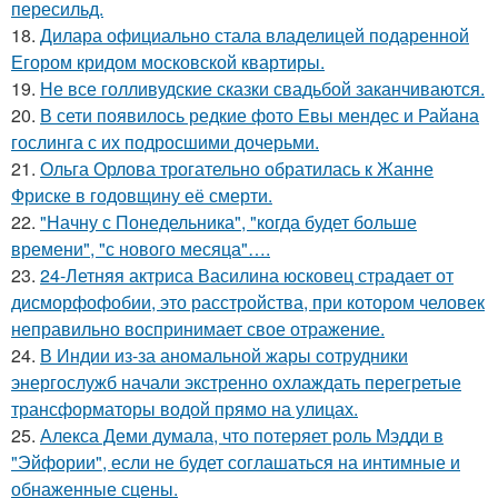
пересильд.
18.
Дилара официально стала владелицей подаренной
Егором кридом московской квартиры.
19.
Не все голливудские сказки свадьбой заканчиваются.
20.
В сети появилось редкие фото Евы мендес и Райана
гослинга с их подросшими дочерьми.
21.
Ольга Орлова трогательно обратилась к Жанне
Фриске в годовщину её смерти.
22.
"Начну с Понедельника", "когда будет больше
времени", "с нового месяца"….
23.
24-Летняя актриса Василина юсковец страдает от
дисморфофобии, это расстройства, при котором человек
неправильно воспринимает свое отражение.
24.
В Индии из-за аномальной жары сотрудники
энергослужб начали экстренно охлаждать перегретые
трансформаторы водой прямо на улицах.
25.
Алекса Деми думала, что потеряет роль Мэдди в
"Эйфории", если не будет соглашаться на интимные и
обнаженные сцены.