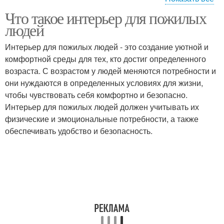
Что такое интерьер для пожилых
Фотографии в
Безопасный интерьер
людей
интерьере
Интерьер для пожилых людей - это создание уютной и
комфортной среды для тех, кто достиг определенного
Комната для пожилых
Комнаты для пожилых
возраста. С возрастом у людей меняются потребности и
людей
и
они нуждаются в определенных условиях для жизни,
чтобы чувствовать себя комфортно и безопасно.
Интерьер для пожилых людей должен учитывать их
физические и эмоциональные потребности, а также
Туалет для пожилых
Тяжелобольные люди
обеспечивать удобство и безопасность.
людей
Дизайн для пожилых
Пожилые люди
людей