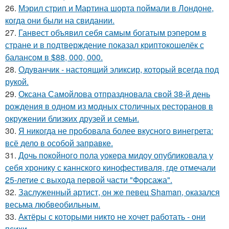
26.
Мэрил стрип и Мартина шорта поймали в Лондоне,
когда они были на свидании.
27.
Ганвест объявил себя самым богатым рэпером в
стране и в подтверждение показал криптокошелёк с
балансом в $88, 000, 000.
28.
Одуванчик - настоящий эликсир, который всегда под
рукой.
29.
Оксана Самойлова отпраздновала свой 38-й день
рождения в одном из модных столичных ресторанов в
окружении близких друзей и семьи.
30.
Я никогда не пробовала более вкусного винегрета:
всё дело в особой заправке.
31.
Дочь покойного пола уокера мидоу опубликовала у
себя хронику с каннского кинофестиваля, где отмечали
25-летие с выхода первой части "Форсажа".
32.
Заслуженный артист, он же певец Shaman, оказался
весьма любвеобильным.
33.
Актёры с которыми никто не хочет работать - они
психи.