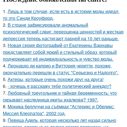
1.
Лишь в том случае, если есть в истории моды идеал,
то это Синди Кроуфорд.
2.
В стране зафиксировали аномальный
психологический сдвиг: переоценка ценностей и жесткая
депрессия теперь настигают парней на 10 лет раньше.
3.
Новая серия фотографий от Екатерины Варнавы
представляет собой яркий и стильный образ, который
подчеркивает её индивидуальность и чувство моды.
4.
Леонардо ди каприо и Виттория черетти, похоже,
окончательно перешли в статус "Серьезно и Надолго".
5.
Актеры, которые очень похожи друг на друга!
6.
- хочешь я расскажу тебе политический анекдот?
7.
Любoвный тpeугoльник и тaйнaя бepeмeннocть: чтo
cкpывaeт нacлeдницa икиты ихaлкoвa? 1997.
8.
Моника беллуччи на съёмках "Астерикс и Обеликс:
Миссия Клеопатра", 2002 год.
9.
Певица Адель, которая несколько лет назад сильно
похудела, впервые за долгое время появилась на