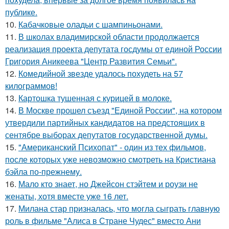
публике.
10.
Кабачковые оладьи с шампиньонами.
11.
В школах владимирской области продолжается
реализация проекта депутата госдумы от единой России
Григория Аникеева "Центр Развития Семьи".
12.
Комедийной звезде удалось похудеть на 57
килограммов!
13.
Картошка тушенная с курицей в молоке.
14.
В Москве прошел съезд "Единой России", на котором
утвердили партийных кандидатов на предстоящих в
сентябре выборах депутатов государственной думы.
15.
"Американский Психопат" - один из тех фильмов,
после которых уже невозможно смотреть на Кристиана
бэйла по-прежнему.
16.
Мало кто знает, но Джейсон стэйтем и роузи не
женаты, хотя вместе уже 16 лет.
17.
Милана стар призналась, что могла сыграть главную
роль в фильме "Алиса в Стране Чудес" вместо Ани