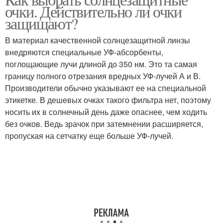
Очки с поляризацией
Очки под форму
очки. Действительно ли очки
защищают?
В материал качественной солнцезащитной линзы
внедряются специальные УФ-абсорбенты,
Солнечные очки
Очки по типу
поглощающие лучи длиной до 350 нм. Это та самая
границу полного отрезания вредных УФ-лучей А и В.
Производители обычно указывают ее на специальной
этикетке. В дешевых очках такого фильтра нет, поэтому
носить их в солнечный день даже опаснее, чем ходить
без очков. Ведь зрачок при затемнении расширяется,
пропуская на сетчатку еще больше УФ-лучей.