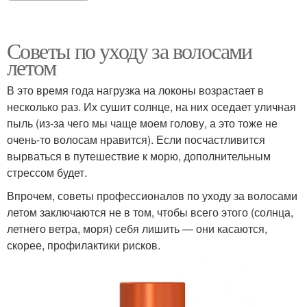
Советы по уходу за волосами
летом
В это время года нагрузка на локоны возрастает в
несколько раз. Их сушит солнце, на них оседает уличная
пыль (из-за чего мы чаще моем голову, а это тоже не
очень-то волосам нравится). Если посчастливится
вырваться в путешествие к морю, дополнительным
стрессом будет.
Впрочем, советы профессионалов по уходу за волосами
летом заключаются не в том, чтобы всего этого (солнца,
летнего ветра, моря) себя лишить — они касаются,
скорее, профилактики рисков.