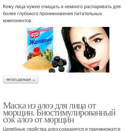
Кожу лица нужно очищать и немного распаривать для
более глубокого проникновения питательных
компонентов.
читать дальше →
Маска из алоэ для лица от
морщин. Биостимулированный
сок алоэ от морщин
Целебные свойства алоэ сохранятся и приумножатся