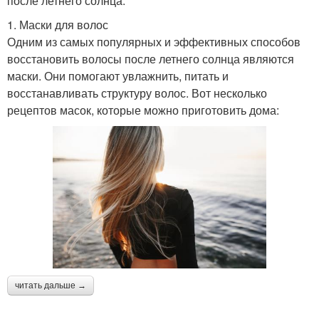
после летнего солнца.
1. Маски для волос
Одним из самых популярных и эффективных способов
восстановить волосы после летнего солнца являются
маски. Они помогают увлажнить, питать и
восстанавливать структуру волос. Вот несколько
рецептов масок, которые можно приготовить дома:
читать дальше →