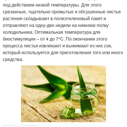
под действием низкой температуры. Для этого
срезанные, тщательно промытые и обсушенные листья
растения складывают в полиэтиленовый пакет и
отправляют на одну-две недели на нижнюю полку
холодильника. Оптимальная температура для
биостимуляции – от 4 до 7°C. По окончании этого
процесса листья извлекают и выжимают из них сок,
который используется для приготовления того или иного
средства.