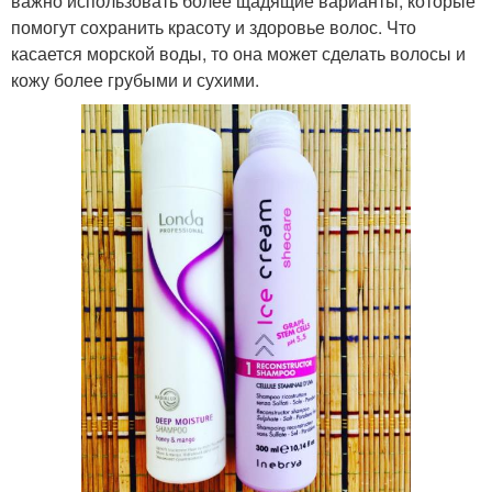
важно использовать более щадящие варианты, которые
помогут сохранить красоту и здоровье волос. Что
касается морской воды, то она может сделать волосы и
кожу более грубыми и сухими.