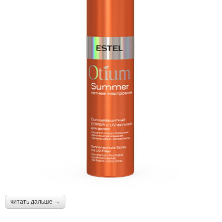
читать дальше →