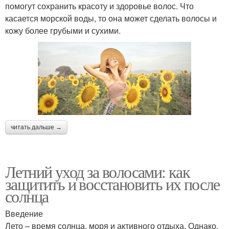
помогут сохранить красоту и здоровье волос. Что
касается морской воды, то она может сделать волосы и
кожу более грубыми и сухими.
читать дальше →
Летний уход за волосами: как
защитить и восстановить их после
солнца
Введение
Лето – время солнца, моря и активного отдыха. Однако,