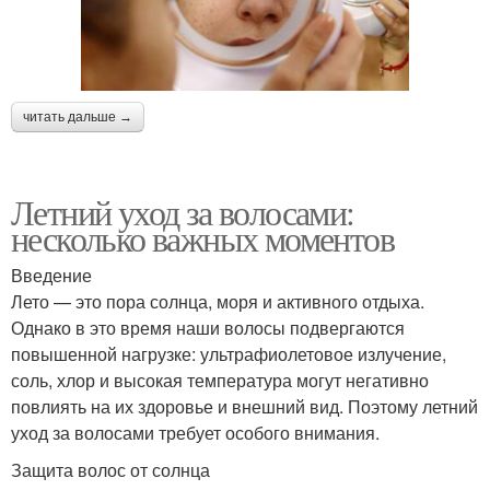
читать дальше →
Летний уход за волосами:
несколько важных моментов
Введение
Лето — это пора солнца, моря и активного отдыха.
Однако в это время наши волосы подвергаются
повышенной нагрузке: ультрафиолетовое излучение,
соль, хлор и высокая температура могут негативно
повлиять на их здоровье и внешний вид. Поэтому летний
уход за волосами требует особого внимания.
Защита волос от солнца