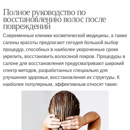
Полное руководство по
восстановлению волос после
повреждений
Современные клиники косметической медицины, а также
салоны красоты предлагают сегодня большой выбор
процедур, способных в наиболее укороченные сроки
укрепить, восстановить волосяной покров. Процедуры в
салоне для восстановления предусматривают широкий
спектр методов, разработанных специально для
улучшения здоровья, восстановления их структуры. К
наиболее популярным, эффективным относят такие: