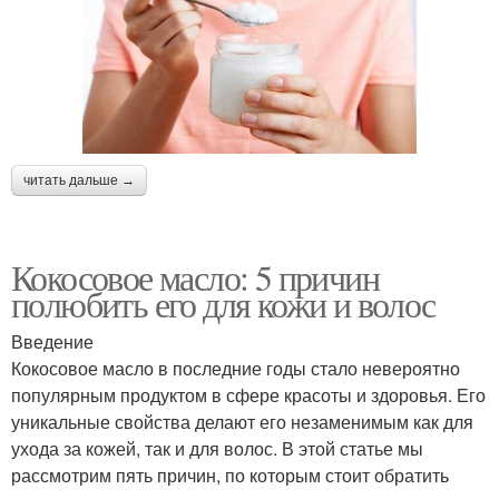
читать дальше →
Кокосовое масло: 5 причин
полюбить его для кожи и волос
Введение
Кокосовое масло в последние годы стало невероятно
популярным продуктом в сфере красоты и здоровья. Его
уникальные свойства делают его незаменимым как для
ухода за кожей, так и для волос. В этой статье мы
рассмотрим пять причин, по которым стоит обратить