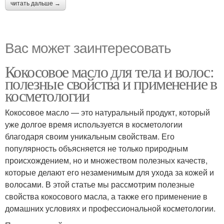
читать дальше →
Вас может заинтересовать
Кокосовое масло для тела и волос:
полезные свойства и применение в
косметологии
Кокосовое масло — это натуральный продукт, который
уже долгое время используется в косметологии
благодаря своим уникальным свойствам. Его
популярность объясняется не только природным
происхождением, но и множеством полезных качеств,
которые делают его незаменимым для ухода за кожей и
волосами. В этой статье мы рассмотрим полезные
свойства кокосового масла, а также его применение в
домашних условиях и профессиональной косметологии.