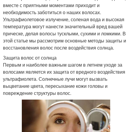
вместе с приятными моментами приходит и
необходимость заботиться о наших волосах.
Ультрафиолетовое излучение, соленая вода и высокая
температура могут нанести значительный вред вашей
прическе, делая волосы тусклыми, сухими и ломкими. В
этой статье мы рассмотрим основные методы защиты и
восстановления волос после воздействия солнца.
Защита волос от солнца
Первым и наиболее важным шагом в летнем уходе за
волосами является их защита от вредного воздействия
ультрафиолета. Солнечные лучи могут вызвать
выцветание цвета, пересыхание кожи головы и
повреждение структуры волос.