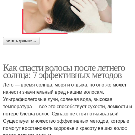
читать дальше →
Как спасти волосы после летнего
солнца: 7 эффективных методов
Лето — время солнца, моря и отдыха, но оно же может
нанести значительный вред нашим волосам.
Ультрафиолетовые лучи, соленая вода, высокая
температура — все это способствует сухости, ломкости и
потере блеска волос. Однако не стоит отчаиваться!
Существует множество эффективных методов, которые
помогут восстановить здоровье и красоту ваших волос