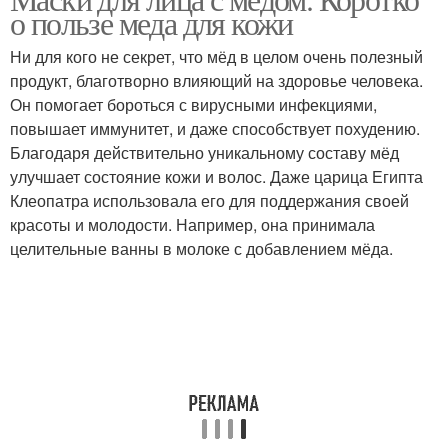
Медовые маски
Медовая маска
о пользе меда для кожи
Ни для кого не секрет, что мёд в целом очень полезный
продукт, благотворно влияющий на здоровье человека.
Он помогает бороться с вирусными инфекциями,
Маска с яйцом
Маска с аспирином
повышает иммунитет, и даже способствует похудению.
Благодаря действительно уникальному составу мёд
улучшает состояние кожи и волос. Даже царица Египта
Клеопатра использовала его для поддержания своей
Маска с оливковым
Маска с лимоном
красоты и молодости. Например, она принимала
маслом
целительные ванны в молоке с добавлением мёда.
Маска со сметаной
Домашние маски
Маски от прыщей
Эффективные маски