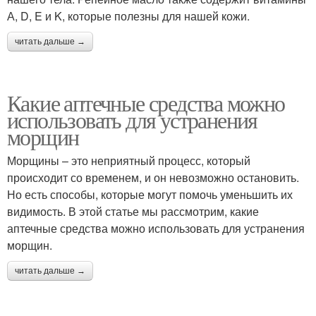
А, D, E и K, которые полезны для нашей кожи.
читать дальше →
Какие аптечные средства можно
использовать для устранения
морщин
Морщины – это неприятный процесс, который
происходит со временем, и он невозможно остановить.
Но есть способы, которые могут помочь уменьшить их
видимость. В этой статье мы рассмотрим, какие
аптечные средства можно использовать для устранения
морщин.
читать дальше →