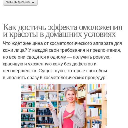
читать дальше →
Как достичь эффекта омоложения
и красоты в домашних условиях
Что ждёт женщина от косметологического аппарата для
кожи лица? У каждой свои требования и предпочтения,
но все они сводятся к одному — получить ровную,
красивую и ухоженную кожу без дефектов и
несовершенств. Существуют, которые способны
выполнять сразу 5 косметологических процедур: