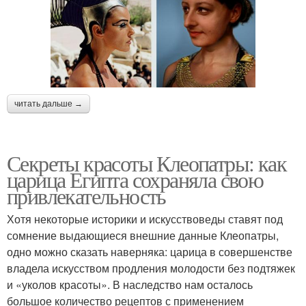
читать дальше →
Секреты красоты Клеопатры: как
царица Египта сохраняла свою
привлекательность
Хотя некоторые историки и искусствоведы ставят под
сомнение выдающиеся внешние данные Клеопатры,
одно можно сказать наверняка: царица в совершенстве
владела искусством продления молодости без подтяжек
и «уколов красоты». В наследство нам осталось
большое количество рецептов с применением