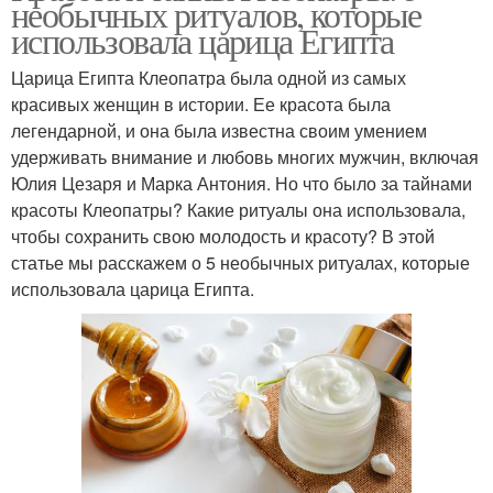
необычных ритуалов, которые
использовала царица Египта
Царица Египта Клеопатра была одной из самых
красивых женщин в истории. Ее красота была
легендарной, и она была известна своим умением
удерживать внимание и любовь многих мужчин, включая
Юлия Цезаря и Марка Антония. Но что было за тайнами
красоты Клеопатры? Какие ритуалы она использовала,
чтобы сохранить свою молодость и красоту? В этой
статье мы расскажем о 5 необычных ритуалах, которые
использовала царица Египта.