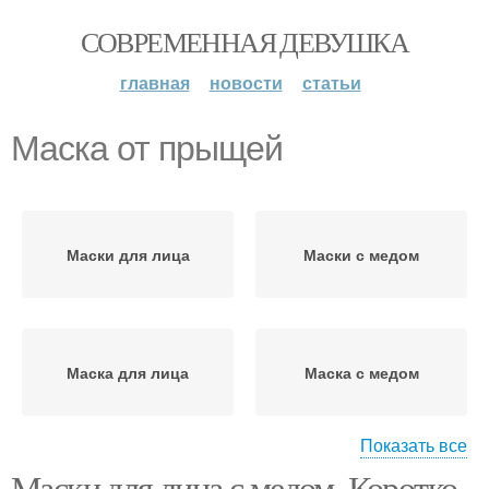
СОВРЕМЕННАЯ ДЕВУШКА
главная
новости
статьи
Маска от прыщей
Маски для лица
Маски с медом
Маска для лица
Маска с медом
Показать все
Маски для лица с медом. Коротко