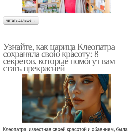
читать дальше →
Узнайте, как царица Клеопатра
сохраняла свою красоту: 8
секретов, которые помогут вам
стать прекрасней
Клеопатра, известная своей красотой и обаянием, была