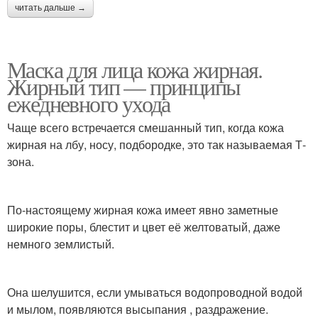
читать дальше →
Маска для лица кожа жирная.
Жирный тип — принципы
ежедневного ухода
Чаще всего встречается смешанный тип, когда кожа
жирная на лбу, носу, подбородке, это так называемая Т-
зона.
По-настоящему жирная кожа имеет явно заметные
широкие поры, блестит и цвет её желтоватый, даже
немного землистый.
Она шелушится, если умываться водопроводной водой
и мылом, появляются высыпания , раздражение.