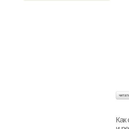
читат
Как 
и р