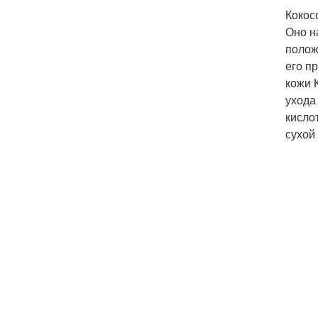
Кокос
Оно н
полож
его п
кожи 
ухода
кисло
сухой