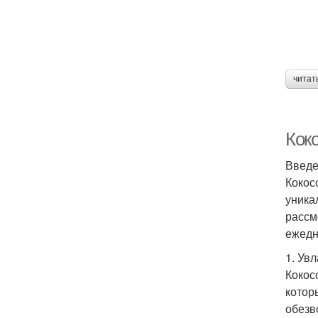
читат
Коко
Введ
Кокос
уника
рассм
ежедн
1. Ув
Кокос
котор
обезв