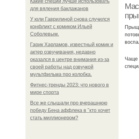
Какие специи лучше использовать
Мас
для вяления баклажанов
пры
У юли Гаврилиной снова случился
Прыщи
конфликт с комиком Ильей
потов
Соболевым.
воспа
Гарик Харламов, известный комик и
актер озвучивания, недавно
Чаще 
оказался в центре внимания из-за
специ
своей работы над озвучкой
мультфильма про колобка.
Фитнес-тренды 2023: что нового в
Ма
мире спорта
Все же слышали про вчерашнюю
победу Бена аффлека в "кто хочет
стать миллионером?
ак