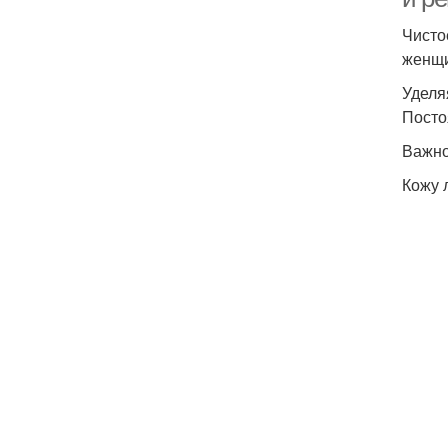
Чисто
женщи
Уделя
Посто
Важно
Кожу 