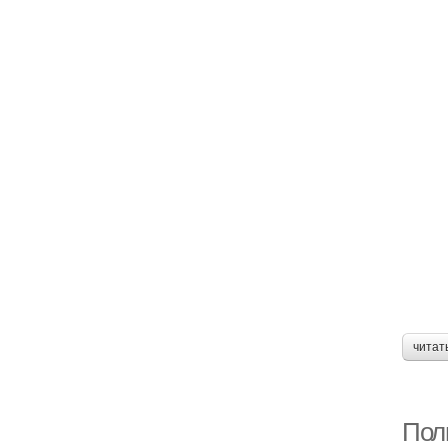
читат
Поль