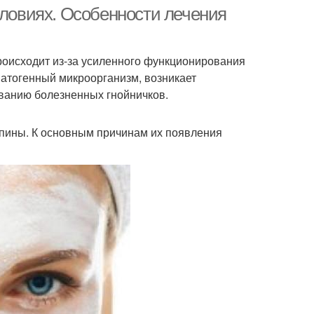
прыщей
словиях. Особенности лечения
роисходит из-за усиленного функционирования
Супер маски
Маска от прыщей
патогенный микроорганизм, возникает
ованию болезненных гнойничков.
пины. К основным причинам их появления
ка с аспирином
Маска из алоэ
 с левомицетином
Маска с медом