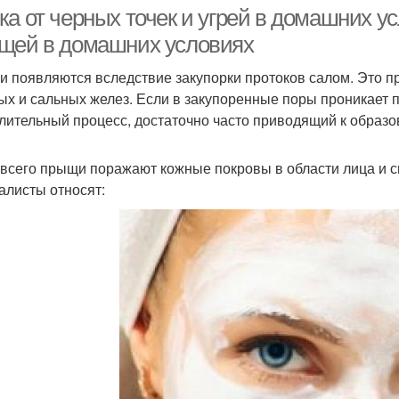
ка от черных точек и угрей в домашних у
щей в домашних условиях
 появляются вследствие закупорки протоков салом. Это п
Маски от чёрных
Маски с желатином
ых и сальных желез. Если в закупоренные поры проникает 
лительный процесс, достаточно часто приводящий к образ
всего прыщи поражают кожные покровы в области лица и с
Домашние маски
Эффективные маски
Мас
алисты относят:
ска из яичного белка
Маска из соды
Маска
Маска с
Маска с яичным белком
тивированным углем