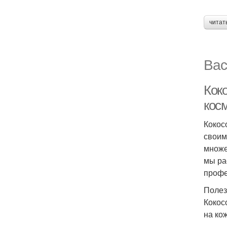
читат
Вас
Кок
кос
Кокос
своим
множе
мы ра
профе
Полез
Кокос
на ко