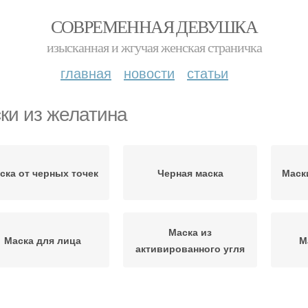
СОВРЕМЕННАЯ ДЕВУШКА
изысканная и жгучая женская страничка
главная
новости
статьи
ки из желатина
ска от черных точек
Черная маска
Маск
Маска из
Маска для лица
М
активированного угля
Маска
Полезная маска
Эффективная маска