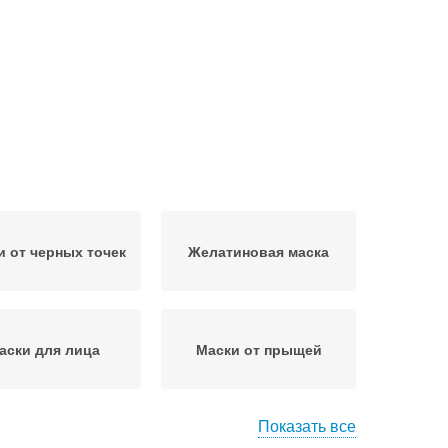
и от черных точек
Желатиновая маска
аски для лица
Маски от прыщей
Показать все
 от подростковых
Желатиновые маски