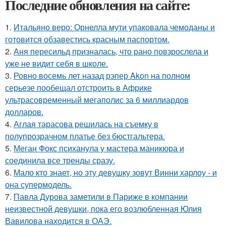
Последние обновления на сайте:
1.
Итальяно веро: Орнелла мути упаковала чемоданы и
готовится обзавестись красным паспортом.
2.
Аня пересильд призналась, что рано повзрослела и
уже не видит себя в школе.
3.
Ровно восемь лет назад рэпер Akon на полном
серьезе пообещал отстроить в Африке
ультрасовременный мегаполис за 6 миллиардов
долларов.
4.
Аглая тарасова решилась на съемку в
полупрозрачном платье без бюстгальтера.
5.
Меган Фокс психанула у мастера маникюра и
соединила все тренды сразу.
6.
Мало кто знает, но эту девушку зовут Винни харлоу - и
она супермодель.
7.
Павла Дурова заметили в Париже в компании
неизвестной девушки, пока его возлюбленная Юлия
Вавилова находится в ОАЭ.