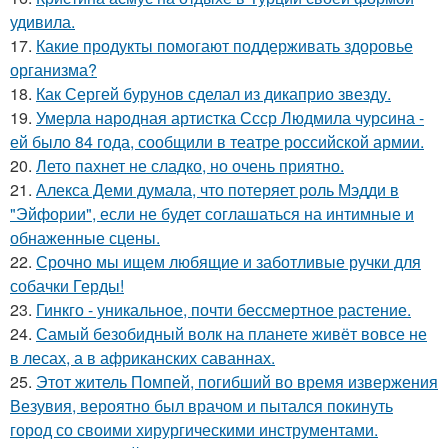
удивила.
17.
Какие продукты помогают поддерживать здоровье
организма?
18.
Как Сергей бурунов сделал из дикаприо звезду.
19.
Умерла народная артистка Ссср Людмила чурсина -
ей было 84 года, сообщили в театре российской армии.
20.
Лето пахнет не сладко, но очень приятно.
21.
Алекса Деми думала, что потеряет роль Мэдди в
"Эйфории", если не будет соглашаться на интимные и
обнаженные сцены.
22.
Срочно мы ищем любящие и заботливые ручки для
собачки Герды!
23.
Гинкго - уникальное, почти бессмертное растение.
24.
Самый безобидный волк на планете живёт вовсе не
в лесах, а в африканских саваннах.
25.
Этот житель Помпей, погибший во время извержения
Везувия, вероятно был врачом и пытался покинуть
город со своими хирургическими инструментами.