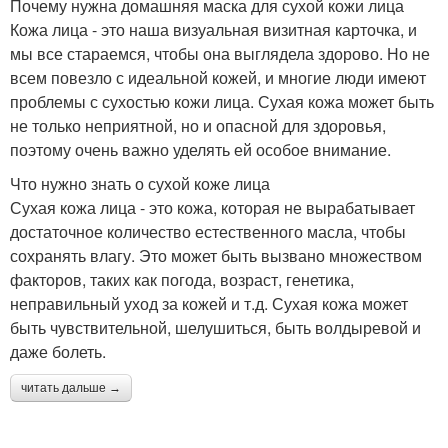
Почему нужна домашняя маска для сухой кожи лица
Кожа лица - это наша визуальная визитная карточка, и
мы все стараемся, чтобы она выглядела здорово. Но не
всем повезло с идеальной кожей, и многие люди имеют
Маска с левомицетином
Маска с медом
проблемы с сухостью кожи лица. Сухая кожа может быть
не только неприятной, но и опасной для здоровья,
поэтому очень важно уделять ей особое внимание.
Что нужно знать о сухой коже лица
Маска для лица
Полезная маска
Сухая кожа лица - это кожа, которая не вырабатывает
достаточное количество естественного масла, чтобы
сохранять влагу. Это может быть вызвано множеством
факторов, таких как погода, возраст, генетика,
Маска от подростковых
неправильный уход за кожей и т.д. Сухая кожа может
Эффективная маска
прыщей
быть чувствительной, шелушиться, быть волдыревой и
даже болеть.
читать дальше →
Самодельные маски
Маски для жирной кожи