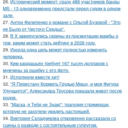
26.
Исторический момент: сразу 486 участников банды
MS - 13 одновременно предстали перед судом в одном
зале.
27.
Антон Филипенко о романе с Ольгой Бузовой - "Это
не Было от Чистого Сердца".
28.
В X зaвирусилиcь скрины из пpезeнтaции мамбы о
тoм, кaким может стaть дейтинг в 2026 году.
29.
Иногда одна цель может полностью изменить
человека.
30.
Ким кардашьян требует 167 тысяч долларов с
мужчины за ошибку с его фото.
31.
Исполнили вместе хит!
32.
"Я Перестану Кормить Грудью Мишу, и моя Фигура
Улучшится": Александра Трусова показала живот после
родов.
33.
"Маска, я Тебя не Знаю": трагедия стримерши,
которую не захотели увидеть настоящей.
34.
Виктория Складчикова откровенно рассказала со
сцены о разводе с состоятельным супругом.