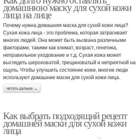
Маски для сухой кожи
домашнюю маску для сухой кожи
домашних масок
лица на лице
Почему нужна домашняя маска для сухой кожи лица?
Сухая кожа лица - это проблема, которая затрагивает
Домашние маски
Маски для лица
многих людей. Она может быть вызвана различными
факторами, такими как климат, возраст, генетика,
неправильное уходование и т.д. Сухая кожа может
выглядеть шероховатой, трещиноватый и неприятной на
Маски от прыщей
Эффективные маски
ощупь. Чтобы улучшить состояние кожи, многие люди
используют домашние маски для сухой кожи лица.
читать дальше →
Маска с аспирином
Маска из алоэ
Как выбрать подходящий рецепт
домашней маски для сухой кожи
лица
Маска из яичного белка
Маска из соды