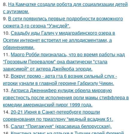
8.
На Камчатке создали робота для социализации детей
с аутизмом.
9.
В сети появились первые подробности возможного
сюжета 3-го сезона "Уэнсдей".
10.
Свадьбу иды Галич у мидаграбинского озера в
Осетии интернет встретил не аплодисментами, а
обвинениями.
11.
Марго Робби призналась, что во время работы над
"Грозовым Перевалом" она фактически "стала
зависимой" от актера Джейкоба элорди.
12.
Вокруг промо - арта гта 6 возник сильный слух -
игроки узнали в главной героине Габриэлу Чикин.
13.
Актриса Дженнифер кулидж обрела мировую
известность после исполнения роли мамы стиффлера в
комедии американский пирог 1999 года.
14.
20-21 Июня в Санкт-петербурге прошли
соревнования по триатлону "медный всадник 51.
15.
Салат "Пригажуня" (красавица белорусская).
16.
Кристина асмус на отдыхе в Турции своей формой