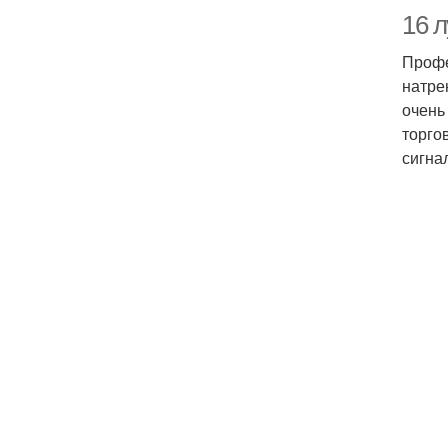
16 
Профе
натре
очень
торго
сигнал