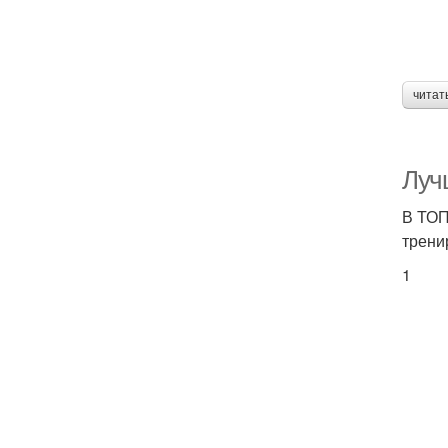
читат
Лучш
В ТОП
трени
1