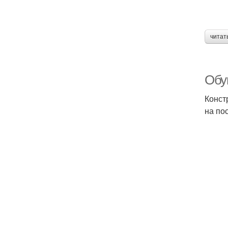
читат
Обув
Конст
на по