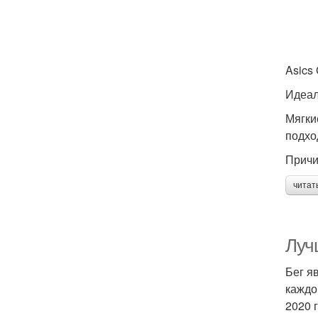
Asics
Идеал
Мягки
подхо
Причи
читат
Луч
Бег я
каждо
2020 