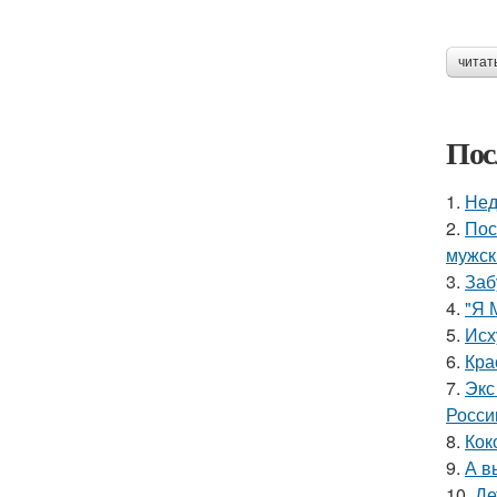
читат
Пос
1.
Нед
2.
Пос
мужск
3.
Заб
4.
"Я 
5.
Исх
6.
Кра
7.
Экс
Росси
8.
Кок
9.
А в
10.
Де