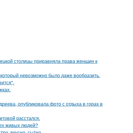
мецкой столицы приравняла права женщин к
т, который невозможно было даже вообразить.
вится".
жках.
реева, опубликовала фото с отдыха в горах в
итовой расстался.
сех живых людей?
тро, вкусно, сытно.