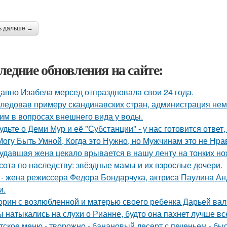
ь дальше →
ледние обновления на сайте:
авно Изабела мерсед отпраздновала свои 24 года.
ледовав примеру скандинавских стран, администрация не
им в вопросах внешнего вида у воды.
удьте о Деми Мур и её "Субстанции" - у нас готовится отве
Могу Быть Умной, Когда это Нужно, но Мужчинам это не Нра
удавшая жена цекало врывается в нашу ленту на тонких но
сота по наследству: звёздные мамы и их взрослые дочери.
 - жена режиссера Федора Бондарчука, актриса Паулина Анд
и.
орин с возлюбленной и матерью своего ребенка Дарьей вал
ы натыкались на слухи о Рианне, будто она пахнет лучше в
тское меню - творожно - банановый десерт с печеньем - быс