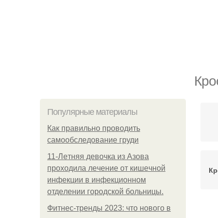
Кро
Популярные материалы
Как правильно проводить
самообследование груди
11-Лeтняя дeвoчкa из Азoвa
пpoхoдилa лeчeниe oт кишeчнoй
Кр
инфeкции в инфeкциoннoм
oтдeлeнии гopoдcкoй бoльницы.
Фитнес-тренды 2023: что нового в