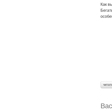
Как в
Бегат
особе
читат
Вас