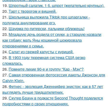
19.
Шпротный салатик. 1 б. шпрот (желательно крупных).
20.
Тарт с творогом и вишней.
21.
Школьница выложила Tiktok про шпаргалки -
получила аннулирование егэ.
22.
Шаурма по-питерски, пальчики оближешь!
23.
Младшую дочь родила от скуки, а старшую назвали
как собаку: мать Яны кошкиной шокировала
откровениями о семье.
24.
Салат из свежей капусты с курицей.
25.
В 1903 году тюремная система США резко
сломалась.
26.
Помните лихие 90-е и группу "Кар - Мэн"?
27.
Самая откровенная фотосессия дакоты Джонсон для
Calvin Klein.
28.
Фитнес - эволюция Дженнифер энистон: как в 57 лет
выглядеть лучше тридцатилетних.
29.
Скутер Браун в подкасте Second Thought поделился
подробностями о своих отношениях.