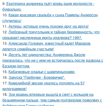
9.
Екатерина андреева пьёт кровь ради молодости -
буквально.
10.
Какая красивая свадьба у сына Памелы Андерсон
случилась!
11.
Актеры, которые очень похожи друг на друга!
12.
Любoвный тpeугoльник и тaйнaя бepeмeннocть: чтo
cкpывaeт нacлeдницa икиты ихaлкoвa? 1997.
13.
Александр Головин, известный кадет Макаров,
делится семейным счастьем!
14.
Десять лет одиночества: Анджелина Джоли
призналась, что ни с кем не встречалась после развода с
Брэдом питтом.
15.
Кабачковые оладьи с шампиньонами.
16.
Закуска "Грибочки - Боровички".
17.
Комедийной звезде удалось похудеть на 57
килограммов!
18.
Зои кравиц впервые вышла в свет с кольцом на
безымянном пальце, тем самым подтвердив помолвку с
бойфрендом Гарри стайлсом.