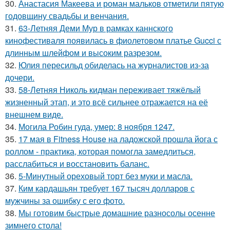
30.
Анастасия Макеева и роман мальков отметили пятую
годовщину свадьбы и венчания.
31.
63-Летняя Деми Мур в рамках каннского
кинофестиваля появилась в фиолетовом платье Gucci с
длинным шлейфом и высоким разрезом.
32.
Юлия пересильд обиделась на журналистов из-за
дочери.
33.
58-Летняя Николь кидман переживает тяжёлый
жизненный этап, и это всё сильнее отражается на её
внешнем виде.
34.
Могила Робин гуда, умер: 8 ноября 1247.
35.
17 мая в Fitness House на ладожской прошла йога с
роллом - практика, которая помогла замедлиться,
расслабиться и восстановить баланс.
36.
5-Минутный ореховый торт без муки и масла.
37.
Ким кардашьян требует 167 тысяч долларов с
мужчины за ошибку с его фото.
38.
Мы готовим быстрые домашние разносолы осенне
зимнего стола!