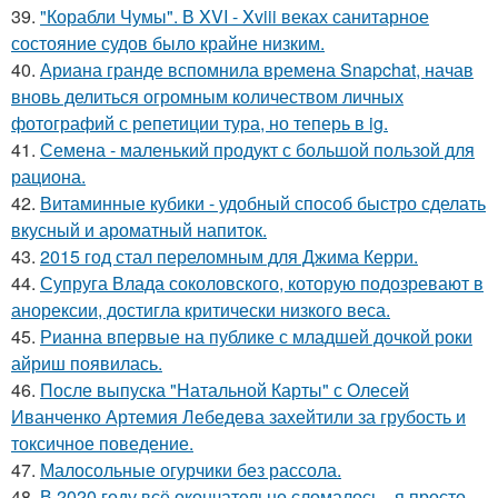
39.
"Корабли Чумы". В XVI - Xviii веках санитарное
состояние судов было крайне низким.
40.
Ариана гранде вспомнила времена Snapchat, начав
вновь делиться огромным количеством личных
фотографий с репетиции тура, но теперь в ig.
41.
Семена - маленький продукт с большой пользой для
рациона.
42.
Витаминные кубики - удобный способ быстро сделать
вкусный и ароматный напиток.
43.
2015 год стал переломным для Джима Керри.
44.
Супруга Влада соколовского, которую подозревают в
анорексии, достигла критически низкого веса.
45.
Рианна впервые на публике с младшей дочкой роки
айриш появилась.
46.
После выпуска "Натальной Карты" с Олесей
Иванченко Артемия Лебедева захейтили за грубость и
токсичное поведение.
47.
Малосольные огурчики без рассола.
48.
В 2020 году всё окончательно сломалось - я просто