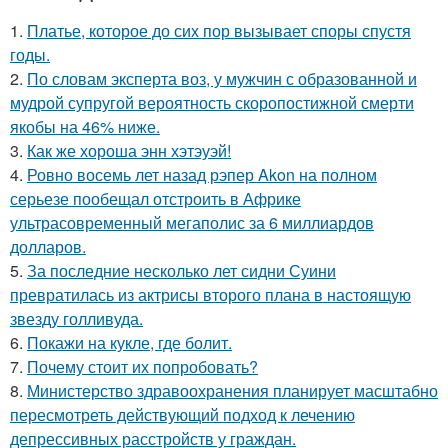
1.
Платье, которое до сих пор вызывает споры спустя
годы.
2.
По словам эксперта воз, у мужчин с образованной и
мудрой супругой вероятность скоропостижной смерти
якобы на 46% ниже.
3.
Как же хороша энн хэтэуэй!
4.
Ровно восемь лет назад рэпер Akon на полном
серьезе пообещал отстроить в Африке
ультрасовременный мегаполис за 6 миллиардов
долларов.
5.
За последние несколько лет сидни Суини
превратилась из актрисы второго плана в настоящую
звезду голливуда.
6.
Покажи на кукле, где болит.
7.
Почему стоит их попробовать?
8.
Министерство здравоохранения планирует масштабно
пересмотреть действующий подход к лечению
депрессивных расстройств у граждан.