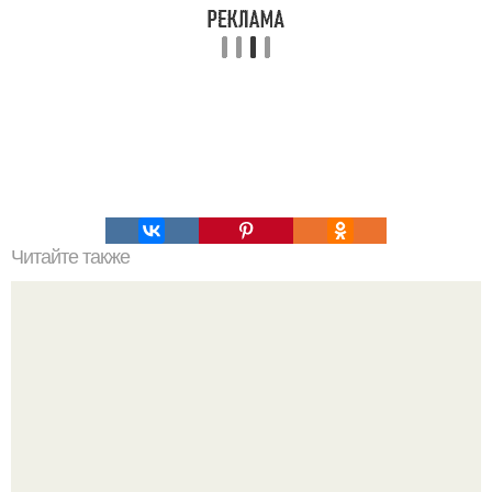
Читайте также
Главный холостяк "Битвы Экстрасенсов" сдался: Олег
шепс женится на своей возлюбленной Анне.