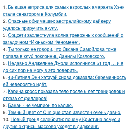
1.
Бывшая актриса для самых взрослых амаранта Хэнк
стала сенатором в Колумбии.
2.
Опасные обнимашки: австралийскому дайверу
удалось приручить акулу.
3.
Соцсети захлестнула волна тревожных сообщений о
загадочном "Июньском Феномене".
4.
Ты только не говори, что Оксана Самойлова тоже
попала в клуб поклонниц Данилы Козловского.
5.
Недавно Анджелине Джоли исполнился 51 год … и я
до сих пор не могу в это поверить.
6.
43-Летняя Энн хэтэуэй снова доказала: беременность
ей невероятно идёт.
7.
Карина кросс показала тело после 6 лет тренировок и
отказа от филлеров!
8.
Банан - не чемпион по калию.
9.
Темный цвет от Clinique стал известен очень давно.
10.
Новый тренд селебрити: почему Кристина асмус и
другие актрисы массово уходят в диджеинг.