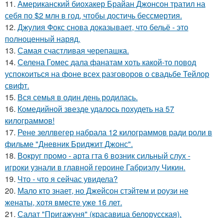
11.
Американский биохакер Брайан Джонсон тратил на
себя по $2 млн в год, чтобы достичь бессмертия.
12.
Джулия Фокс снова доказывает, что бельё - это
полноценный наряд.
13.
Самая счастливая черепашка.
14.
Селена Гомес дала фанатам хоть какой-то повод
успокоиться на фоне всех разговоров о свадьбе Тейлор
свифт.
15.
Вся семья в один день родилась.
16.
Комедийной звезде удалось похудеть на 57
килограммов!
17.
Рене зеллвегер набрала 12 килограммов ради роли в
фильме "Дневник Бриджит Джонс".
18.
Вокруг промо - арта гта 6 возник сильный слух -
игроки узнали в главной героине Габриэлу Чикин.
19.
Что - что я сейчас увидела?
20.
Мало кто знает, но Джейсон стэйтем и роузи не
женаты, хотя вместе уже 16 лет.
21.
Салат "Пригажуня" (красавица белорусская).