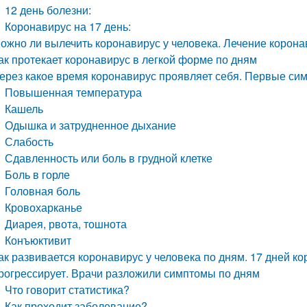
12 день болезни:
Коронавирус на 17 день:
ожно ли вылечить коронавирус у человека. Лечение корон
ак протекает коронавирус в легкой форме по дням
ерез какое время коронавирус проявляет себя. Первые си
Повышенная температура
Кашель
Одышка и затрудненное дыхание
Слабость
Сдавленность или боль в грудной клетке
Боль в горле
Головная боль
Кровохарканье
Диарея, рвота, тошнота
Конъюктивит
ак развивается коронавирус у человека по дням. 17 дней ко
рогрессирует. Врачи разложили симптомы по дням
Что говорит статистика?
Как проходит заболевание?