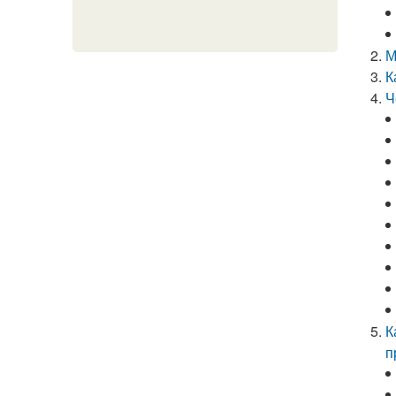
М
К
Ч
К
п