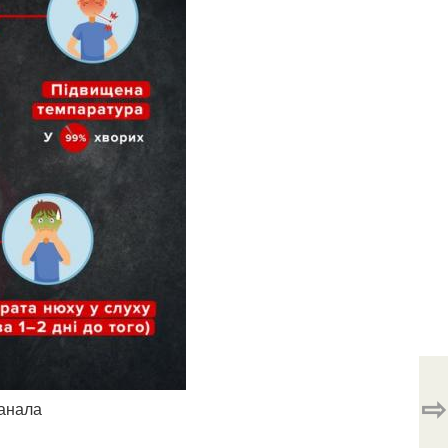
⇨
канала