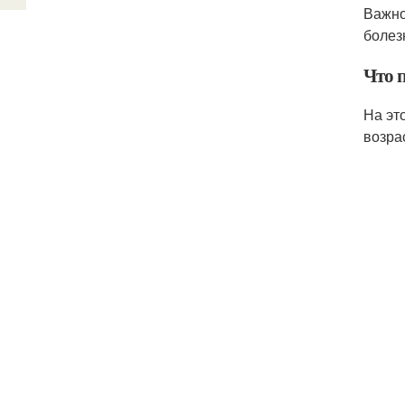
Важно
болез
Что п
На эт
возра