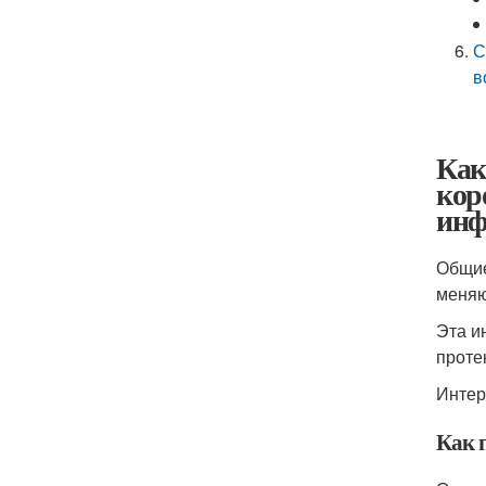
С
в
Как
кор
инф
Общие
меняю
Эта и
протек
Интер
Как п