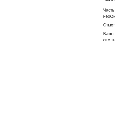
Часть
необх
Отмет
Важно
симпт