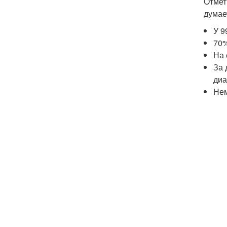
Отмет
думае
У 9
70%
На 
За 
диа
Нем