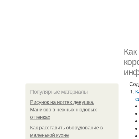
Как
кор
инф
Сод
К
Популярные материалы
с
Рисунок на ногтях девушка.
Маникюр в нежных нюдовых
оттенках
Как расставить оборудование в
маленькой кухне